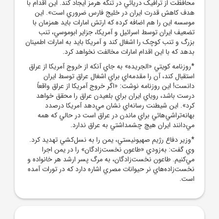
محافظت از ترافيک دريائي در تنگه هرمز ايجاد کند. اين اقدام با
هدف کاهش قدرت ايران در خليج فارس ضروري است». اين
موسسه اين را هم اضافه کرده که ارتش امارات بايد همزمان با
تضعيف ايران توسط اسرائيل و آمريکا، جزاير ابوموسي، تنب
بزرگ و تنب کوچک را اشغال کند و آمريکا بايد به امارات اطمينان
بدهد که با اين اقدام امارات مخالفت نخواهد کرد.
*روزنامه کويتي «الجريده» به جاي آنکه از خروج آمريکا از عراق
استقبال کند، آن را مقدمه‌اي براي اشغال عراق توسط ايران
دانست! اين روزنامه نوشت: «اگر خروج آمريکا از عراق واقعاً
درست باشد، روياي ايران براي بلعيدن عراق را محقق خواهد
کرد». اين شيطنت رسانه‌اي نشان مي‌دهد آمريکا درصدد
بهانه‌تراشي‌هائي براي ماندن در عراق است در حالي که همه
مي‌دانند ايران هيچ چشمداشتي به عراق ندارد.
*وزير دفاع رژيم صهيونيستي، يمن را به نسل‌کشي تهديد کرد.
وي گفت: به‌زودي «طاعون نخست‌زادگان» را در يمن اجرا
مي‌کنيم. طاعون نخست‌زادگان، به مرگ پسر ارشد هر خانواده و
نخست‌زاده‌هاي نر حيوانات مصري اشاره دارد که در تورات آمده
است.