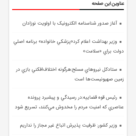
عناوین این صفحه
آغاز صدور شناسنامه الکترونيک با اولويت نوزادان
وزير بهداشت اعلام کرد«پزشکي خانواده» برنامه اصلي
دولت براي «سلامت»
ستادکل نيروهاي مسلح:هرگونه اختلاف‌افکني بازي در
زمين صهيونيست‌ها است
رئيس قوه قضاييه:در رسيدگي و پيشبرد پرونده
عناصري که امنيت مردم را مخدوش مي‌کنند، تسريع شود
وزير کشور: ظرفيت پذيرش اتباع غير مجاز را نداريم