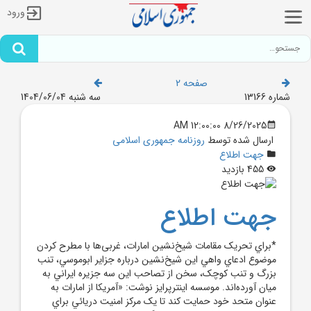
ورود
صفحه 2
شماره 13166
سه شنبه 1404/06/04
8/26/2025 12:00:00 AM
ارسال شده توسط
روزنامه جمهوری اسلامی
جهت اطلاع
455 بازدید
جهت اطلاع
*براي تحريک مقامات شيخ‌نشين امارات، غربی‌ها با مطرح کردن
موضوع ادعاي واهي اين شيخ‌نشين درباره جزاير ابوموسي، تنب
بزرگ و تنب کوچک، سخن از تصاحب اين سه جزيره ايراني به
ميان آورده‌اند. موسسه اينترپرايز نوشت: «آمريکا از امارات به
عنوان متحد خود حمايت کند تا يک مرکز امنيت دريائي براي