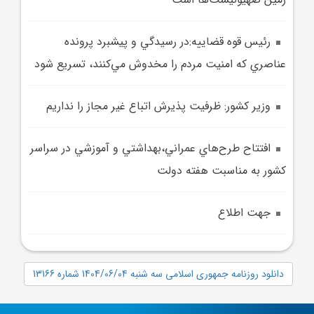
رئيس قوه قضاييه:در رسيدگي و پيشبرد پرونده
عناصري که امنيت مردم را مخدوش مي‌کنند، تسريع شود
وزير کشور: ظرفيت پذيرش اتباع غير مجاز را نداريم
افتتاح طرح‌هاي عمراني،بهداشتي و آموزشي در سراسر
کشور به مناسبت هفته دولت
جهت اطلاع
دانلود روزنامه جمهوری اسلامی سه شنبه 1404/06/04 شماره 13166