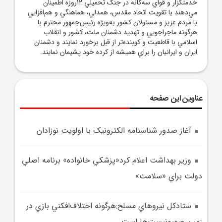
خدمتگزار و قواي سه‌گانه در جنگ تحميلي 12روزه اطمينان
مي‌دهند با تقويت اتحاد مقدس، همدلي، هماهنگي و هم‌افزايي
با مردم عزيز و مسئولان کشور به‌ويژه رئيس‌جمهور محترم با
هرگونه ماجراجويي و تهديد دشمنان ملت، کشور و انقلاب
اسلامي با قاطعيت و کوبنده‌تر از قبل برخورد نمايند و دشمنان
ايران و ايرانيان را براي هميشه از کرده خود پشيمان نمايند.
عناوین این صفحه
آغاز صدور شناسنامه الکترونيک با اولويت نوزادان
وزير بهداشت اعلام کرد«پزشکي خانواده» برنامه اصلي
دولت براي «سلامت»
ستادکل نيروهاي مسلح:هرگونه اختلاف‌افکني بازي در
زمين صهيونيست‌ها است