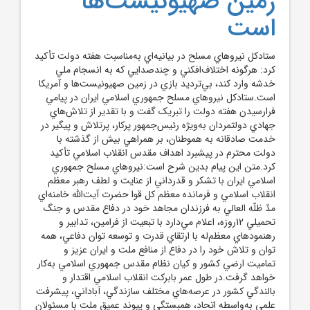
زمين صهيونيست‌ها
است
ستادکل نيروهاي مسلح در بيانيه‌اي به‌مناسبت هفته دولت تأکيد
کرد: هرگونه اختلاف‌افکني و چندصدايي که به انسجام ملي
خدشه وارد کند، بي‌ترديد بازي در زمين صهيونيست‌ها و آمريکا
است.ستادکل نيروهاي مسلح جمهوري اسلامي ايران در پيامي
فرارسيدن هفته دولت را تبريک گفت و با تقدير از تلاش‌هاي
جهادي دولتمردان به‌ويژه رئيس‌جمهور پرکار، پرتلاش و پيگير در
خدمت صادقانه به هموطنان، بر همراهي بيش از گذشته با
دولت محترم در پيشبرد اهداف مقدس انقلاب اسلامي تأکيد
کرد.متن اين پيام بدين شرح است:نيروهاي مسلح جمهوري
اسلامي ايران با تشکر و قدرداني از عنايت و لطف رهبر معظم
انقلاب اسلامي و فرمانده معظم کل قوا حضرت آيت‌الله خامنه‌اي
مدّ ظلّه العالي به فرزندان مجاهد خود در دفاع مقدس و جنگ
تحميلي 12روزه، اعلام مي‌دارد با تبعيت از فرامين، تدابير و
رهنمودهاي معظم‌له با ارتقاي قدرت و توسعه توان دفاعي، همه
توان و تلاش خود را در دفاع از منافع ملت و ايران عزيز و
تماميت ارضي کشور و کيان نظام مقدس جمهوري اسلامي به‌کار
خواهد گرفت.در طول عمر بابرکت انقلاب اسلامي اقتدار و
بالندگي کشور در عرصه‌هاي مختلف سازندگي، آباداني، پيشرفت
علمي به‌واسطه اتحاد، همبستگي و پيوند عميق ملت با مسئولان