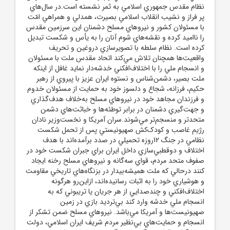
نظام مقدس جمهوري اسلامي به ثمر نشسته است.در سال‌هاي
پر فراز و نشيب انقلاب اسلامي بصيرت، همدلي و همراهي امّت
با مسئولان کشور و نيروهاي مسلح دشمنان اين سرزمين مقدس
را نااميد کرده و نقشه‌هاي شوم آنان را به يأس و شکست تبديل
کرده است. نظام سلطه با تصويرسازي دروغين و تحريف
واقعيت‌ها همچنان تلاش مي‌کند اتحاد مقدس ملت با مسئولان
و انسجام ملي را با اختلاف‌افکني خدشه‌دار نمايد غافل از اينکه
ملت بصير، دشمن‌شناس و نستوه ايران عزيز با پيروي از رهبر
حکيم، فرزانه، شجاع و دلسوز خود به حمايت از مسئولان خدوم
و فرزندان مجاهد خود در نيروهاي مسلح به‌خلاف هدف‌گذاري
و جهت‌گيري دشمنان در برابر توطئه‌ها و خباثت‌هاي دشمن
متحدتر و منسجم‌تر مي‌شوند.سران آمريکا و نخست‌وزير نادان
رژيم غاصب و کودک‌کش صهيونيستي پس از تحمل شکست
نظامي در جنگ 12روزه تحميلي در صدد برآمده‌اند با هدف
اختلاف و دوقطبي‌سازي داخل ايران براي جبران شکست خود در
صفوف متحد مردم، قواي سه‌گانه و نيروهاي مسلح رخنه ايجاد
کنند درحالي که ملت هميشه‌بيدار در بزنگاه‌هاي تاريخي مقاومت
و هوشياري خود را به اثبات رسانيده‌اند، ازاين‌رو هرگونه
اختلاف‌افکني و چندصدايي از هر جريان يا تريبوني که به
انسجام ملي خدشه وارد کند بي‌ترديد بازي در زمين
صهيونيست‌ها و آمريکا مي‌باشد. نيروهاي مسلح ضمن تشکر از
انسجام و حمايت‌هاي بي‌نظير مردم شريف ايران اسلامي، دولت