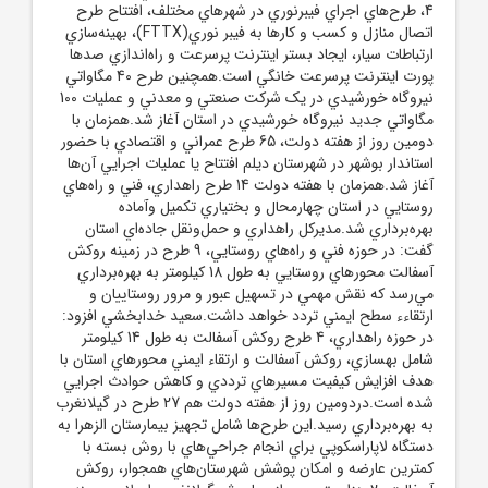
4، طرح‌هاي اجراي فيبرنوري در شهرهاي مختلف، افتتاح طرح
اتصال منازل و کسب و کارها به فيبر نوري(FTTX)، بهينه‌سازي
ارتباطات سيار، ايجاد بستر اينترنت پرسرعت و راه‌اندازي صدها
پورت اينترنت پرسرعت خانگي است.همچنين طرح 40 مگاواتي
نيروگاه خورشيدي در يک شرکت صنعتي و معدني و عمليات 100
مگاواتي جديد نيروگاه خورشيدي در استان آغاز شد.همزمان با
دومين روز از هفته دولت، 65 طرح عمراني و اقتصادي با حضور
استاندار بوشهر در شهرستان ديلم افتتاح يا عمليات اجرايي آن‌ها
آغاز شد.همزمان با هفته دولت 14 طرح راهداري، فني و راه‌هاي
روستايي در استان چهارمحال و بختياري تکميل وآماده
بهره‌برداري شد.مديرکل راهداري و حمل‌ونقل جاده‌اي استان
گفت: در حوزه فني و راه‌هاي روستايي، 9 طرح در زمينه روکش
آسفالت محور‌هاي روستايي به طول 18 کيلومتر به بهره‌برداري
مي‌رسد که نقش مهمي در تسهيل عبور و مرور روستاييان و
ارتقاءء سطح ايمني تردد خواهد داشت.سعيد خدابخشي افزود:
در حوزه راهداري، 4 طرح روکش آسفالت به طول 14 کيلومتر
شامل بهسازي، روکش آسفالت و ارتقاء ايمني محور‌هاي استان با
هدف افزايش کيفيت مسير‌هاي ترددي و کاهش حوادث اجرايي
شده است.دردومين روز از هفته دولت هم 27 طرح در گيلانغرب
به بهره‌برداري رسيد.اين طرح‌ها شامل تجهيز بيمارستان الزهرا به
دستگاه لاپاراسکوپي براي انجام جراحي‌هاي با روش بسته با
کمترين عارضه و امکان پوشش شهرستان‌هاي همجوار، روکش