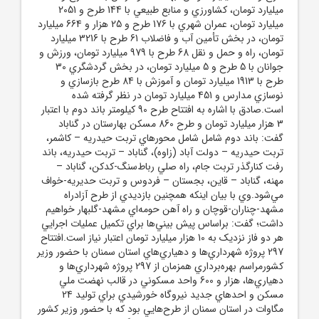
ميليارد تومان، کشاورزي و منابع طبيعي با 144 طرح و 2051
ميليارد تومان، عمران شهري با 176 طرح و 25 هزار و 664 ميليارد
تومان، در بخش تأمين آب و فاضلاب 61 طرح با 3216 ميليارد
تومان، راه و حمل‌ و نقل 68 طرح با 979 ميليارد تومان، ورزش و
جوانان با 5 طرح و 5 ميليارد تومان، در بخش گردشگري 30
طرح با 1913 ميليارد تومان و آموزش با 84 طرح بازسازي و
نوسازي مدارس و 451 ميليارد تومان در نظر گرفته شده
است.صادق با اشاره به افتتاح طرح 90 کيلومتر باند دوم با اعتبار
3 هزار ميليارد تومان و طرح 860 مسکن بهارستان در گناباد
گفت: باند دوم شامل شامل محورهاي تربت‌ حيدريه – کاشمر،
تربت‌ حيدريه – دولت آباد (زاوه)، گناباد – تربت‌ حيدريه، باند
رفت کنارگذر تربت جام، راه صلي رباط‌سنگ-کدکن، گناباد –
مهنه، گناباد – قاين، بجستان – فردوس و تربت حديريه-خواف
مي‌شود.وي با بيان اينکه همچنين بازديدي از طرح آزادراه
مشهد-چناران-قوچان و راه آهن حومه‌اي مشهد-گلبهار خواهيم
داشت؛ گفت: براساس پيش بيني‌ها براي تکميل عمليات اجرايي
هر دو فاز نزديک به 10 هزار ميليارد تومان اعتبار نياز است.افتتاح
297 پروژه شهرداري‌ها و دهياري‌هاي استان سمنان با حضور وزير
کشورمراسم بهره‌برداري همزمان از 297 پروژه شهرداري‌ها و
دهياري‌ها، هزار و 600 واحد مسکوني در قالب نهضت ملي
مسکن و احد‌هاي جديد نيروگاه خورشيدي براي توليد 24
مگاوات در استان سمنان از طرح‌هايي بود که با حضور وزير کشور