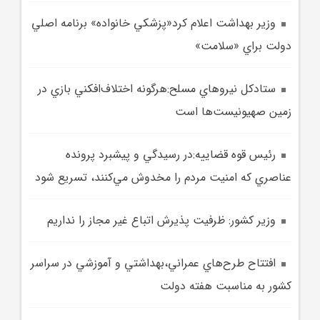
وزير بهداشت اعلام کرد«پزشکي خانواده» برنامه اصلي
دولت براي «سلامت»
ستادکل نيروهاي مسلح:هرگونه اختلاف‌افکني بازي در
زمين صهيونيست‌ها است
رئيس قوه قضاييه:در رسيدگي و پيشبرد پرونده
عناصري که امنيت مردم را مخدوش مي‌کنند، تسريع شود
وزير کشور: ظرفيت پذيرش اتباع غير مجاز را نداريم
افتتاح طرح‌هاي عمراني،بهداشتي و آموزشي در سراسر
کشور به مناسبت هفته دولت