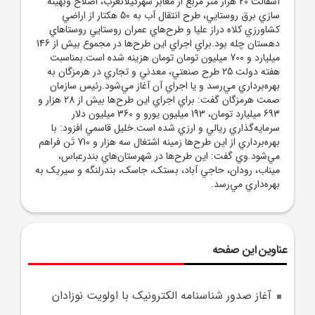
آسفالت 20 هزار متر مربع از معابر شهرگيلانغرب، اصلاح وبهينه
سازي برق روستايي، طرح انتقال آب به 50 هکتار از اراضي
کشاورزي کلاه دراز عليا و طرح‌هاي عمران روستايي روستا‌هاي
دهستان چله بود.براي اجراي اين طرح‌ها در مجموع بيش از 146
ميليارد و 700 ميليون تومان تومان هزينه شده است.بمناسبت
هفته دولت 25 طرح صنعتي، معدني و تجاري در هرمزگان به
بهره‌برداري مي‌رسد و يا اجراي آن آغاز مي‌شود.رئيس سازمان
صمت هرمزگان گفت: براي اجراي اين طرح‌ها بيش از 28 هزار و
693 ميليارد تومان، 193 ميليون يورو و 360 ميليون دلار
سرمايه‌گذاري ريالي و ارزي شده است.خليل قاسمي افزود: با
بهره‌برداري از اين طرح‌ها زمينه اشتغال سه هزار و 710 تَن فراهم
مي‌شود.وي گفت: اين طرح‌ها در شهرستان‌هاي بندرعباس،
ميناب، رودان، حاجي آباد، بستک، جاسک، بندرلنگه و سيريک به
بهره‌داري مي‌رسد.
عناوین این صفحه
آغاز صدور شناسنامه الکترونيک با اولويت نوزادان