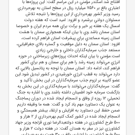
افتتاح شد.اسکندر مؤمني در اين مراسم گفت: اين پروژه‌ها با
اعتباري بالغ بر 7560 ميليارد ريال در سطح استان به بهره‌برداري
رسيد.وزير کشور بهره‌برداري از اين پروژه‌ها را نتيجه تلاش
مسئولان دولتي برشمرد و افزود: اميد است که هفته دولت
امسال يک هفته پر خير و برکت براي همه مردم ايران و خصوصا
استان سمنان باشد.وي با بيان اينکه همجواري سمنان با هشت
استان زمينه مساعدي براي پيشرفت استان فراهم کرده است،
افزود: استان سمنان به دليل موقعيت و گستره بالاي جغرافيايي،
مستعد جذب سرمايه‌گذاران داخلي و خارجي زيادي
است.مؤمني با بيان اينکه احداث پروژه‌هاي زيرساختي در حوزه
انرژي مي‌تواند زمينه رشد را هم براي سمنان و هم براي کشور
فراهم کند، ادامه داد: استان سمنان با توجه به پتانسيل بالايي که
دارد مي‌تواند به قطب انرژي خورشيدي در کشور تبديل شود.اين
عضو کابينه بر لزوم جذب سرمايه‌گذاران در اين بخش تأکيد و
گفت: سرمايه‌گذاران مي‌توانند با سرمايه‌گذاري در اين بخش به
بازگشت سرمايه خود اطمينان داشته باشند.وي با اشاره به جنگ
تحميلي 12 روزه از وفاق و انسجام ايجاد شده در دوران پساجنگ
به عنوان يک دستاورد مهم ياد کرد و گفت: همه ما وظيفه داريم
ضمن حفظ اين دستاورد به افزايش و ارتقاء بيشتر همبستگي و
انسجام ايجاد شده در کشور کمک کنيم.بهره‌برداري از 2 هزار و
500 طرح کشاورزي در هفته دولتعبدالرضا نوري قزلجه وزير جهاد
کشاورزي نيز در سفر به همدان گفت: در هفته دولت 2 هزار و
500 طرح کشاورزي با اعتباري بالغ بر 30 همت به بهره‌برداري