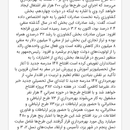
مي‌رسد که اجراي اين طرح‌ها براي 200 هزار نفر اشتغال ايجاد
خواهد کرد.وي با اشاره به اينکه در دولت چهاردهم، بخش
کشاورزي رتبه نخست صادرات کشور را به خود اختصاص داده
است، گفت: رشد صادرات اين بخش که در سال گذشته منفي
2.4 درصد بود، اکنون به 3.2 درصد رسيده است.نوري قزلجه
افزود: ميزان صادرات بخش کشاورزي با رشد 32 درصدي همراه
بوده و تراز تجاري اين بخش نيز از منفي 11 ميليون دلار به منفي
8 ميليون دلار کاهش يافته است.وي فعال سازي واحدهاي راکد
را از اولويت‌هاي دولت چهاردم برشمرد و افزود: رئيس‌جمهور به
منظور تسريع در فرآيندها، بخش زيادي از اختيارات را به
استانداران تفويض کرده است.افتتاح 147 مدرسه جديد تا آغاز
سال تحصيليوزير آموزش و پرورش نيز در سفر به استان قزوين با
تأکيد بر نقش بنيادين نظام تعليم و تربيت در اقتدار ملي، از
بهره‌برداري 147 مدرسه جديد تا ابتداي سال تحصيلي جديد خبر
داد.عليرضا کاظمي گفت: در هفته دولت 382 پروژه افتتاح
خواهد شد و با افتتاح طرح‌ها در حوزه عمراني 4 هزار نفر
مشغول به کار مي‌شوند.بهره‌برداري از 73 طرح ارتباطي و
مخابراتي با حضور وزير ارتباطات در يزد73 طرح ارتباطي و
مخابراتي، به صورت همزمان با حضور وزير ارتباطات و فناوري
اطلاعات در يزد افتتاح شد.اين طرح‌ها با اعتبار پنج هزار و 480
ميليارد ريال مورد بهره‌برداري قرار گرفتند.اين طرح‌ها شامل سايت
نسل پنجم در شهر يزد، تأسيس و ارتقاء سايت‌هاي نسل 2، 3 و