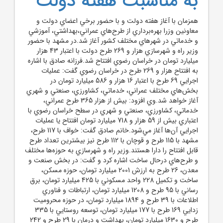
به مناسبت هفته دولت
همزمان با آغاز هفته دولت و با حضور برخي اعضاي دولت و
معاونين وزرا بهره‌برداري از طرح‌هاي عمراني،بهداشتي، آموزشي
و خدماتي در شهرهاي مختلف کشور آغاز شد.در مشهد با حضور
وزير راه و شهرسازي هزار و 269 طرح دولت با اعتبار 43 هزار
ميليارد تومان در خراسان رضوي افتتاح شد.فرزانه صادق با اشاره
به افتتاح هزار و 269 طرح در خراسان رضوي گفت: عمليات
اجرايي 69 طرح با اعتبار 16 هزار و 586 ميليارد تومان در
بخش‌هاي مختلف عمراني، خدماتي، کشاورزي، صنعتي و شهري
آغاز خواهد شد.وي افزود: بيش از هزار 365 طرح عمراني،
خدماتي، کشاورزي، صنعتي و شهري در سطح خراسان رضوي با
اعتباري بيش از 59 هزار و 718 ميليارد تومان افتتاح يا عمليات
اجرايي آن‌‌ها آغاز مي‌شود.خانم صادق گفت: خواف با 117 طرح،
مشهد با 115 طرح و قوچان با 112 طرح نيز بيشترين تعداد طرح
قابل افتتاح را دارا هستند.وزير راه و شهرسازي به حوزه‌ها مختلف
و طرح‌هاي درحال ساخت اشاره کرد و گفت: در بخش صنعت و
معدن، 26 طرح به ارزش 2001 ميليارد تومان، حوزه مسکن،
ساخت و تکميل 228 واحد مسکوني با 425 ميليارد تومان، برق‌
رساني با 95 طرح و 1208 ميليارد تومان، ارتباطات و فناوري
اطلاعات با 39 طرح و 1894 ميليارد تومان، در حوزه محروميت‌
زدايي 169 طرح با 177 ميليارد تومان، توسعه روستايي با 335
طرح و 1630 ميليارد تومان، بهداشت و درمان با 29 طرح و 242