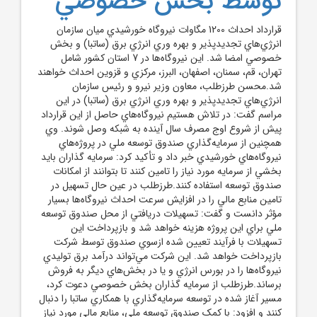
توسط بخش خصوصي
قرارداد احداث 1200 مگاوات نيروگاه خورشيدي ميان سازمان
انرژي‌هاي تجديدپذير و بهره وري انرژي برق (ساتبا) و بخش
خصوصي امضا شد. اين نيروگاه‌ها در 7 استان کشور شامل
تهران، قم، سمنان، اصفهان، البرز، مرکزي و قزوين احداث خواهند
شد.محسن طرزطلب، معاون وزير نيرو و رئيس سازمان
انرژي‌هاي تجديدپذير و بهره وري انرژي برق (ساتبا) در اين
مراسم گفت: در تلاش هستيم نيروگاه‌هاي حاصل از اين قرارداد
پيش از شروع اوج مصرف سال آينده به شبکه وصل شوند. وي
همچنين از سرمايه‌گذاري صندوق توسعه ملي در پروژه‌هاي
نيروگاه‌هاي خورشيدي خبر داد و تأکيد کرد: سرمايه گذاران بايد
بخشي از سرمايه مورد نياز را تامين کنند تا بتوانند از امکانات
صندوق توسعه استفاده کنند.طرزطلب در عين حال تسهيل در
تامين منابع مالي را در افزايش سرعت احداث نيروگاه‌ها بسيار
مؤثر دانست و گفت: تسهيلات دريافتي از محل صندوق توسعه
ملي براي اين پروژه هزينه خواهد شد و بازپرداخت اين
تسهيلات با فرآيند تعيين شده ازسوي صندوق توسط شرکت
بازپرداخت خواهد شد. اين شرکت مي‌تواند درآمد برق توليدي
نيروگاه‌ها را در بورس انرژي و يا در بخش‌هاي ديگر به فروش
برساند.طرزطلب از سرمايه گذاران بخش خصوصي دعوت کرد،
مسير آغاز شده در توسعه سرمايه‌گذاري با همکاري ساتبا را دنبال
کنند و افزود: با کمک صندوق توسعه ملي، منابع مالي مورد نياز