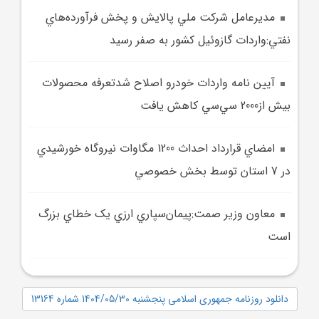
مديرعامل شرکت ملي پالايش و پخش فرآورده‌هاي
نفتي:واردات گازوئيل کشور به صفر رسيد
آيين نامه واردات خودرو اصلاح شدتعرفه محصولات
بيش از2000 سي‌سي کاهش يافت
امضاي قرارداد احداث 1200 مگاوات نيروگاه خورشيدي
در 7 استان توسط بخش خصوصي
معاون وزير صمت:پيمان‌سپاري ارزي يک خطاي بزرگ
است
دانلود روزنامه جمهوری اسلامی پنجشنبه 1404/05/30 شماره 13164