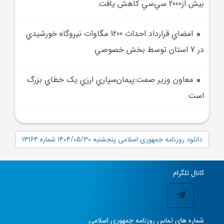
بيش از2000 سي‌سي کاهش يافت
امضاي قرارداد احداث 1200 مگاوات نيروگاه خورشيدي
در 7 استان توسط بخش خصوصي
معاون وزير صمت:پيمان‌سپاري ارزي يک خطاي بزرگ
است
دانلود روزنامه جمهوری اسلامی پنجشنبه 1404/05/30 شماره 13164
کانال تلگرام
شماره های تماس روزنامه جمهوری اسلامی