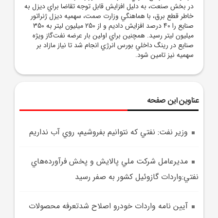
در بخش صنعت، به دليل افزايش قابل توجه تقاضا براي ديزل به
خاطر قطع برق، با هماهنگي وزارت صمت، سهميه ديزل ژنراتور
صنايع را 40 درصد افزايش داديم و از 250 ميليون ليتر به 350
ميليون ليتر رسيد. همچنين براي اولين بار عرضه نفت‌گاز ويژه
صنايع در رينگ داخلي بورس انرژي انجام شد تا نياز مازاد بر
سهميه نيز تامين شود.
عناوین این صفحه
وزير نفت: نفتي که نتوانيم بفروشيم، روي آب نداريم
مديرعامل شرکت ملي پالايش و پخش فرآورده‌هاي
نفتي:واردات گازوئيل کشور به صفر رسيد
آيين نامه واردات خودرو اصلاح شدتعرفه محصولات