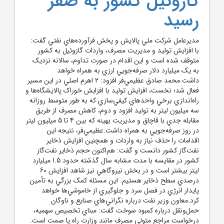
گازوئيل کشور به صفر
رسيد
مديرعامل شرکت ملي پالايش و پخش فرآورده‌هاي نفتي گفت:
با افزايش توليد و مديريت مصرف، واردات گازوئيل به کشور
متوقف شده است و اين اقدام در صورت تداوم، سالانه نزديک
به يک ميليارد دلار صرفه‌جويي ارزي به همراه خواهد
داشت.محمد صادق عظيمي‌فر افزود: 2 اهرم اصلي در اين مسير
فعال شد؛ نخست، افزايش توليد با افزايش خوراک پالايشگاه‌ها و
راه‌اندازي برخي واحد‌هاي کيفي‌سازي که به طور متوسط روزانه
سه ميليون ليتر به توليد افزود و دوم، کاهش مصرف از طريق
مقابله جدي با قاچاق و مديريت بهينه که بين 4 تا 5 ميليون ليتر
در روز صرفه‌جويي به همراه داشت.عظيمي‌فر، نتيجه اين
اقدامات را حذف نياز به واردات و همچنين افزايش ذخاير
نفت‌گاز کشور دانست و گفت: هم‌اکنون حجم ذخاير نفت‌گاز
کشور در مقايسه با مدت مشابه سال گذشته حدود 1.5 ميليارد
ليتر بيشتر است و در بخش نيروگاهي نيز شاهد افزايش 60
درصدي سطح ذخاير هستيم. اين مسئله کمک بزرگي به تأمين
پايدار انرژي در فصل سرد و جلوگيري از خاموشي‌ها خواهد
کرد.معاون وزير نفت درباره نگراني‌هاي صنايع و ناوگان
حمل‌ونقل درباره کمبود سوخت گفت: مبناي تخصيص سهميه،
درخواست مراجع متولي مصرف مانند وزارت راه يا صمت است.