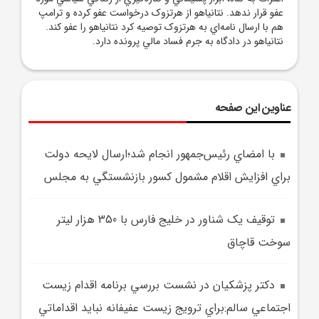
عفو قرار ندهد. نتانياهو از هرتزوک درخواست عفو کرده و ترامپ
هم با ارسال نامه‌اي به هرتزوک توصيه کرد نتانياهو را عفو کند.
نتانياهو در دادگاه به جرم فساد مالي پرونده دارد.
عناوین این صفحه
با امضاي رئيس‌جمهور انجام شد؛ارسال لايحه دولت
براي افزايش اقلام مشمول کسور بازنشستگي به مجلس
توقيف يک شناور در خليج فارس با 350 هزار ليتر
سوخت قاچاق
دکتر پزشکيان در نشست بررسي برنامه اقدام زيست
اجتماعي سالم:براي ترويج زيست عفيفانه نبايد اقداماتي