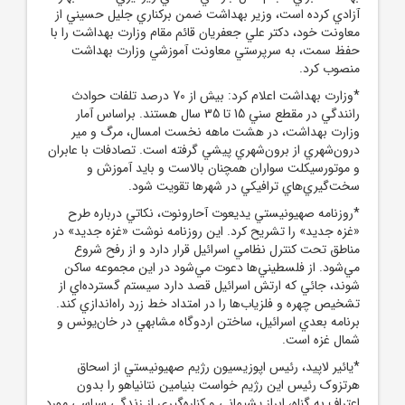
آزادي کرده است، وزير بهداشت ضمن برکناري جليل حسيني از
معاونت خود، دکتر علي جعفريان قائم مقام وزارت بهداشت را با
حفظ سمت، به سرپرستي معاونت آموزشي وزارت بهداشت
منصوب کرد.
*وزارت بهداشت اعلام کرد: بيش از 70 درصد تلفات حوادث
رانندگي در مقطع سني 15 تا 35 سال هستند. براساس آمار
وزارت بهداشت، در هشت ‌ماهه نخست امسال، مرگ ‌و مير
درون‌شهري از برون‌شهري پيشي گرفته است. تصادفات با عابران
و موتورسيکلت ‌سواران همچنان بالاست و بايد آموزش و
سخت‌گيري‌هاي ترافيکي در شهرها تقويت شود.
*روزنامه صهيونيستي يديعوت آحارونوت، نکاتي درباره طرح
«غزه جديد» را تشريح کرد. اين روزنامه نوشت «غزه جديد» در
مناطق تحت کنترل نظامي اسرائيل قرار دارد و از رفح شروع
مي‌شود. از فلسطيني‌ها دعوت مي‌شود در این مجموعه ساکن
شوند، جائي که ارتش اسرائيل قصد دارد سيستم گسترده‌اي از
تشخيص چهره و فلزياب‌ها را در امتداد خط زرد راه‌اندازي کند.
برنامه بعدي اسرائيل، ساختن اردوگاه مشابهي در خان‌يونس و
شمال غزه است.
*یائیر لاپيد، رئيس اپوزيسيون رژيم صهيونيستي از اسحاق
هرتزوک رئيس اين رژيم خواست بنيامين نتانياهو را بدون
اعتراف به گناه، ابراز پشيماني و کناره‌گيري از زندگي سياسي مورد