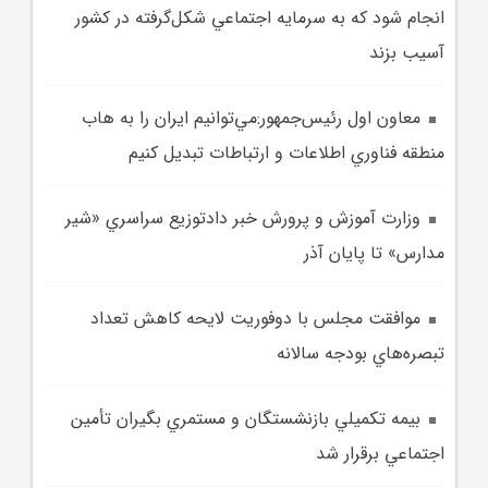
انجام شود که به سرمايه اجتماعي شکل‌گرفته در کشور
آسيب بزند
معاون اول رئيس‌جمهور:مي‌توانيم ايران را به هاب
منطقه فناوري اطلاعات و ارتباطات تبديل کنيم
وزارت آموزش و پرورش خبر دادتوزيع سراسري «شير
مدارس» تا پايان آذر
موافقت مجلس با دوفوريت لايحه کاهش تعداد
تبصره‌هاي بودجه سالانه
بيمه تکميلي بازنشستگان و مستمري بگيران تأمين
اجتماعي برقرار شد