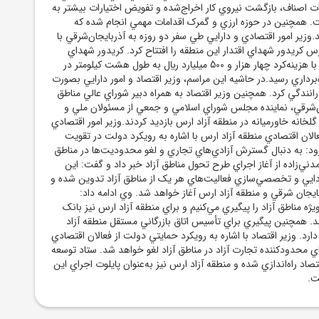
ت اصناف، بازگشت نيروي کار اخراج‌شده و تفويض اختيارات بيشتر به
ت. همچنين در حوزه ارزي و گمرک اقدامات مهمي انجام شده که
وزير امور اقتصادي و دارايي طي سفر دو روزه به آذربايجان‌شرقي با
س کريدور شهداي اقتدار اين منطقه را افتتاح کرد. کريدور شهداي
اقتدار منطقه آزاد ارس با هزينه‌کرد چهار هزار و 500 ميليارد ريال به طول هشت کيلومتر در
برداري رسيد.در حاشيه اين مراسم، وزير اقتصاد و امور دارايي بصورت
رانندگي کرد. همچنين وزير اقتصاد به همراه دبير شوراي عالي مناطق
جان‌شرقي، نماينده مجلس شوراي اسلامي و جمعي از مسئولان ملي و
 گلخانه خاورميانه در منطقه آزاد ارس بازديد کردند.وزير امور اقتصادي
لان اقتصادي منطقه آزاد ارس با اشاره به رويکرد دولت در تقويت
زود: به دنبال گسترش آزادي‌هاي تجاري و لغو محدوديت‌ها در مناطق
ني‌زاده از آغاز اجراي طرح تحول مناطق آزاد خبر داد و گفت: اين
ايي و تخصصي‌سازي فعاليت‌هاي هر يک از مناطق آزاد تدوين شده و
بايجان شرقي و منطقه آزاد ارس آغاز خواهد شد. وي ادامه داد:
 مناطق آزاد را پيگيري مي‌کنيم و براي منطقه آزاد ارس نيز بانک
 همچنين پيگيري براي تأسيس اتاق بازرگاني مستقل منطقه آزاد
دارد. وزير اقتصاد با اشاره به رويکرد حمايتي دولت از فعالان اقتصادي
ي محدودکننده تجارت آزاد در مناطق آزاد لغو خواهد شد. ستاد توسعه
تصاد راه‌اندازي شده و منطقه آزاد ارس نيز به‌عنوان پايلوت اجراي اين
ت.