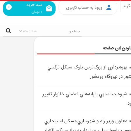
سبد خرید
گرام
0
ورود به حساب کاربری
0
تومان
اوین این صفحه
بهره‌برداري از بزرگ‌ترين بلوک سيکل ترکيبي
ور در نيروگاه رودشور
شيوه جداسازي يارانه‌هاي اعضاي خانوار تغيير
د
معاون وزير راه و شهرسازي:مسکن استيجاري
ومي پاسخ عملي و پايدار به نياز مسکن اقشار