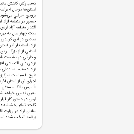
کسب‌وکار، کاهش ماليا
استان‌ها درحال اجراس
بزودي اجرايي مي‌شوند.
حضور در منطقه آزاد ار
مدت چهار سال به بهره‌
نمادين در اين کريدور 
آزاد، استاندار آذرباي
استاني از از بزرگ‌ترين
و دارايي در نشست فعا
آزادي‌هاي اقتصادي اف
آزاد هستيم. سيدعلي مد
طرح با سياست تمرکززد
اجراي آن از استان آذر
تأسيس بانک مستقل ويژه
معين تعيين خواهد شد.
ارس در دستور کار قرار 
گفت: تمام بخشنامه‌ها
مناطق آزاد در وزارت اق
برنامه انتخاب شده اس