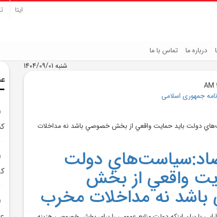
ایتا
تل
درباره ما
تماس با ما
شنبه 1404/09/01
عن
نامه جمهوری اسلامی
کش
صاد:سياست‌هاي دولت
يت واقعي از بخش
کر
اشد نه مداخلات مخرب
عم
دارايي با بيان اينکه دولت منابع عمومي را براي بخش خصوصي هزينه