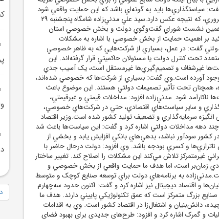
فت: سياستگذاري‌ها بايد به گونه‌اي باشد که اين حمايت واقعي شود
کم
و نه با مداخلات غيرضروري، که نتيجه عکس دارد.سيد علي مدني‌زاده شامگاه پنجشنبه 29
دهمين نشست شوراي گفت‌وگوي دولت و بخش خصوصي استان
أکيد بر اهميت حمايت از بخش خصوصي با اشاره به مشکلات
ولتي گفت: در عمل، بسياري از شرکت‌هايي که به ظاهر خصوصي
عدد تحت کنترل دولت يا مسئولان حاکميتي قرار گرفته‌اند. اين
پرمصرف
ت‌ها غيرشفاف و تصميم‌گيري‌ها غيرمستقل است، يک آسيب جدي
وجود آورده است.وي گفت: بسياري از شرکت‌ها که خصوصي شده‌اند،
ه، همچنان تحت تأثير تصميمات دولتي هستند. اين موضوع باعث
ا ناکارآمد شود. مدني‌زاده افزود: مداخلات قيمتي و غيرقيمتي،
وا
ذاري و ساير سياست‌هاي اقتصادي، حتي در شرکت‌هاي خصوصي،
انگيزه سرمايه‌گذاري و تضعيف توليد کشور شده است.وزير اقتصاد
ند دهه مداخلات دولتي اشاره کرد و گفت: اين سياست‌ها باعث شد
در کشور سودآور نباشد، بدهي‌هاي بانکي افزايش يابد و بخشي از
 ناترازي‌ها و کسري بودجه باشد. وي افزود: دولت درحال حاضر با
در 6 
ني غيرمتمرکز تلاش مي‌کند اين مشکلات را اصلاح کند. تغيير ساختار
دي زمان‌بر است، اما هدف ما حمايت واقعي از بخش خصوصي و
ت.مدني‌زاده به برنامه‌هاي دولت براي توسعه صنايع کوچک و متوسط
ان‌ها و اقتصاد ديجيتال نيز اشاره کرد و گفت: اکنون حدود سه‌چهارم
دا
صنايع بزرگ متمرکز است که عمق تکنولوژيکي پاييني دارند. هدف ما
ده، دانش‌بنيان و اشتغال‌زا در اقتصاد کشور است. وي به اقدامات
ليات و گمرک اشاره کرد و افزود: طرح‌هاي جديدي براي بهبود فضاي