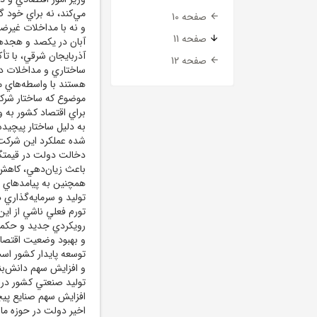
مي‌کند، نه براي خود گ
صفحه 10
صفحه 11
آبان در يکصد و هج
آذربايجان شرقي، با ت
صفحه 12
ساختاري و مداخلات د
هستند با واسطه‌هاي مت
موضوع که ساختار شرک
براي اقتصاد کشور به 
به دليل ساختار پيچيد
شده عملکرد اين شرکت‌ه
دخالت دولت در قيمتگ
باعث زيان‌دهي، کاهش 
همچنين به پيامدهاي چ
توليد و سرمايه‌گذاري 
تورم فعلي ناشي از اين
رويکردي جديد و حکمرا
و بهبود وضعيت اقتصا
توسعه پايدار کشور اس
و افزايش سهم دانش‌بني
توليد صنعتي کشور در 
افزايش سهم صنايع پيچي
اخير دولت در حوزه ما