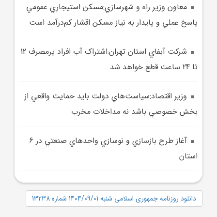
معاون وزير راه و شهرسازي:مسکن استيجاري عمومي
پاسخ عملي و پايدار به نياز مسکن اقشار کم‌درآمد است
شرکت آبفاي استان تهران:اشتراک آب افراد پرمصرف 12
تا 24 ساعت قطع خواهد شد
وزير اقتصاد:سياست‌هاي دولت بايد حمايت واقعي از
بخش خصوصي باشد نه مداخلات مخرب
آغاز طرح بازسازي و نوسازي واحد‌هاي صنعتي در 6
استان
دانلود روزنامه جمهوری اسلامی شنبه 1404/09/01 شماره 13238