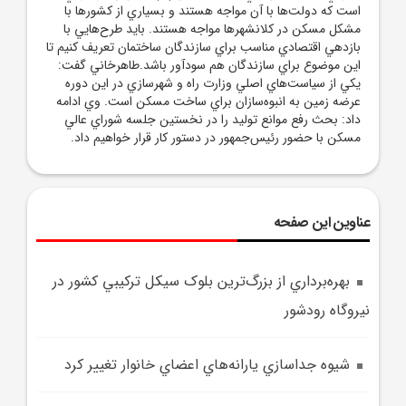
است که دولت‌ها با آن مواجه هستند و بسياري از کشورها با
مشکل مسکن در کلانشهرها مواجه هستند. بايد طرح‌هايي با
بازدهي اقتصادي مناسب براي سازندگان ساختمان تعريف کنيم تا
اين موضوع براي سازندگان هم سودآور باشد.طاهرخاني گفت:
يکي از سياست‌هاي اصلي وزارت راه و شهرسازي در اين دوره
عرضه زمين به انبوه‌سازان براي ساخت مسکن است. وي ادامه
داد: بحث رفع موانع توليد را در نخستين جلسه شوراي عالي
مسکن با حضور رئيس‌جمهور در دستور کار قرار خواهيم داد.
عناوین این صفحه
بهره‌برداري از بزرگ‌ترين بلوک سيکل ترکيبي کشور در
نيروگاه رودشور
شيوه جداسازي يارانه‌هاي اعضاي خانوار تغيير کرد