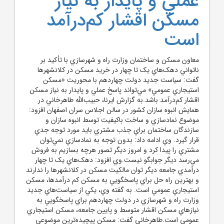
عملي و پايدار به نياز
مسکن اقشار کم‌درآمد
است
معاون مسکن و ساختمان وزارت راه و شهرسازي با تأکيد بر
ناتواني دهک‌هاي يک تا چهار در خريد مسکن در کلانشهرها
گفت: سياست جديد دولت چهاردهم با محوريت «مسکن
استيجاري عمومي» مي‌تواند پاسخ عملي و پايدار به نياز مسکن
اقشار کم‌درآمد باشد.به گزارش ايرنا، حبيب‌الله طاهرخاني در
همايش انبوه سازان کشور در سالن اجلاس سران اصفهان افزود:
موضوع نمادسازي و ساخت باکيفيت توسط انبوه سازان و
سازندگان ساختمان براي جذب مشتري بايد مورد توجه جدي
قرار گيرد. وي ادامه داد: بدون توجه به نمادسازي نمي‌توان
مشتري را پيدا کرد و امروز ديگر تصور هرچه بسازيم به فروش
مي‌رسد ديگر جوابگو نيست.وي افزود: دهک‌هاي يک تا چهار
درآمدي جامعه ديگر توان مالکيت‌ مسکن در کلانشهرها را ندارند
و بهترين راه حل براي پاسخگويي به مسکن کم درآمدها، مسکن
استيجاري عمومي است. به گفته وي، يکي از سياست‌هاي جديد
وزارت راه و شهرسازي در دولت چهاردهم براي پاسخگويي به
نيازهاي مسکن اقشار متوسط و پايين جامعه، مسکن استيجاري
عمومي است.طاهرخاني گفت: مسکن پيچيده‌ترين موضوعي