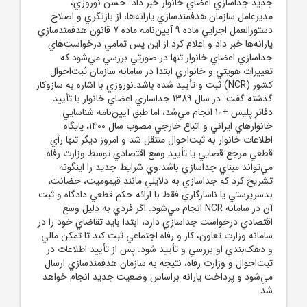
جديد جداسازي اعضاي خانوار خبر داد. حسن نوروزي،
مديرعامل سازمان هدفمندسازي يارانه‌ها، از بازنگري و اصلاح
دستورالعمل اجرايي ماده 9 آيين‌نامه ماده 7 قانون هدفمندسازي
يارانه‌ها خبر داد و اعلام کرد از اين پس تمامي درخواست‌هاي
جداسازي اعضاي خانوار تنها در صورتي بررسي مي‌شود که
تغييرات هويتي و خانواري ابتدا در سامانه سازمان ثبت‌احوال
کشور (NCR) ثبت و تأييد شده باشد.نوروزي با اشاره به سازوکار
گذشته گفت: در سال 1389 جداسازي اعضاي خانوار با تأييد
دفاتر پليس +10 انجام مي‌شد، اما طبق آيين‌نامه شناسايي
خانوار‌هاي ايراني و اتباع خارجي مصوب سال 1400، پايگاه
اطلاعات خانوار به ثبت‌احوال منتقل شد و امروز ديگر تنها رأي
قطعي مرجع قضايي يا تأييد وسع اقتصادي توسط وزارت رفاه
مي‌تواند مبناي جداسازي باشد.وي شرايط جديد را اينگونه
تشريح کرد که جداسازي به دلايلي مانند قيموميت، حضانت،
بدسرپرستي يا ناسازگاري فقط با ارائه حکم قطعي دادگاه و ثبت
آن در سامانه NCR انجام مي‌شود. اگر فردي به دليل وسع
اقتصادي درخواست جداسازي دارد، ابتدا بايد تقاضاي خود را در
سامانه وزارت تعاون، کار و رفاه اجتماعي ثبت کند تا تمکن مالي
و دهک‌بندي او بررسي و تأييد شود. پس از تأييد اطلاعات در
ثبت‌احوال و وزارت رفاه، نتيجه به سازمان هدفمندسازي ارسال
مي‌شود و پرداخت يارانه براساس وضعيت جديد انجام خواهد
شد.