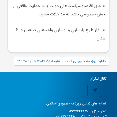
وزير اقتصاد:سياست‌هاي دولت بايد حمايت واقعي از
بخش خصوصي باشد نه مداخلات مخرب
آغاز طرح بازسازي و نوسازي واحد‌هاي صنعتي در 6
استان
دانلود روزنامه جمهوری اسلامی شنبه 1404/09/01 شماره 13238
کانال تلگرام
شماره های تماس روزنامه جمهوری اسلامی
دفتر مرکزی: 02177644420
ثبت و پذیرش آگهی: 02177644410