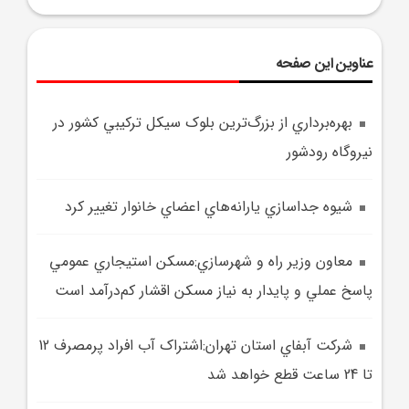
عناوین این صفحه
بهره‌برداري از بزرگ‌ترين بلوک سيکل ترکيبي کشور در
نيروگاه رودشور
شيوه جداسازي يارانه‌هاي اعضاي خانوار تغيير کرد
معاون وزير راه و شهرسازي:مسکن استيجاري عمومي
پاسخ عملي و پايدار به نياز مسکن اقشار کم‌درآمد است
شرکت آبفاي استان تهران:اشتراک آب افراد پرمصرف 12
تا 24 ساعت قطع خواهد شد