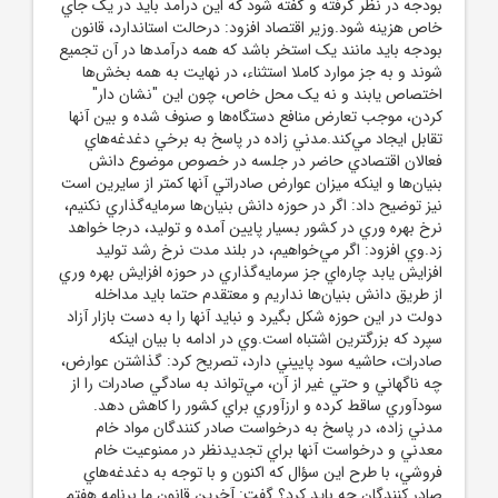
بودجه در نظر گرفته و گفته شود که اين درآمد بايد در يک جاي
خاص هزينه شود.وزير اقتصاد افزود: درحالت استاندارد، قانون
بودجه بايد مانند يک استخر باشد که همه درآمدها در آن تجميع
شوند و به جز موارد کاملا استثناء، در نهايت به همه بخش‌ها
اختصاص يابند و نه يک محل خاص، چون اين "نشان دار"
کردن، موجب تعارض منافع دستگاه‌ها و صنوف شده و بين آنها
تقابل ايجاد مي‌کند.مدني زاده در پاسخ به برخي دغدغه‌هاي
فعالان اقتصادي حاضر در جلسه در خصوص موضوع دانش
بنيان‌ها و اينکه ميزان عوارض صادراتي آنها کمتر از سايرين است
نيز توضيح داد: اگر در حوزه دانش بنيان‌ها سرمايه‌گذاري نکنيم،
نرخ بهره وري در کشور بسيار پايين آمده و توليد، درجا خواهد
زد.وي افزود: اگر مي‌خواهيم، در بلند مدت نرخ رشد توليد
افزايش يابد چاره‌اي جز سرمايه‌گذاري در حوزه افزايش بهره وري
از طريق دانش بنيان‌ها نداريم و معتقدم حتما بايد مداخله
دولت در اين حوزه شکل بگيرد و نبايد آنها را به دست بازار آزاد
سپرد که بزرگترين اشتباه است.وي در ادامه با بيان اينکه
صادرات، حاشيه سود پاييني دارد، تصريح کرد: گذاشتن عوارض،
چه ناگهاني و حتي غير از آن، مي‌تواند به سادگي صادرات را از
سودآوري ساقط کرده و ارزآوري براي کشور را کاهش دهد.
مدني زاده، در پاسخ به درخواست صادر کنندگان مواد خام
معدني و درخواست آنها براي تجديدنظر در ممنوعيت خام
فروشي، با طرح اين سؤال که اکنون و با توجه به دغدغه‌هاي
صادر کنندگان چه بايد کرد؟ گفت: آخرين قانون ما برنامه هفتم