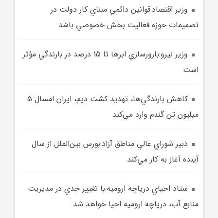
وزير اقتصاد:قوانين دائمي مبناي کار دولت در
تصميمات حوزه فعاليت بخش خصوصي باشد
وزير نيرو:بارورسازي ابرها تا 15 درصد در بارندگي مؤثر
است
کاهش بارندگي‌ها، تهديد کشت ديم، ايران امسال 5
ميليون تن گندم وارد مي‌کند
دبير شوراي عالي مناطق آزاد:بورس بين‌الملل از سال
آينده آغاز به کار مي‌کند
ستاد احياي درياچه اروميه:با تغيير جدي در مديريت
منابع آب، درياچه اروميه احيا خواهد شد