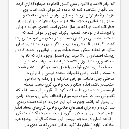
که برابر قاعده و قانون رسمي کشور اقدام به سرمايه‌گذاري کرده
اند، ناگهان مشاهده کنند که قاعده کار عوض شده است.وي
افزود: واگذار کردن نرخ‌ها و ميزان عوارض گمرکي، ماليات و
امثالهم به قوانين بودجه سالانه يا مصوبات هيأت وزيران بسيار
خطرناک است چرا که هر سال ممکن است اعضاي هيأت وزيران
يا نويسندگان بودجه، تصميم بگيرند چيزي را عوض کنند که
باعث نا اطميناني در فضاي کسب و کار کشور مي‌شود.مدني زاده
گفت: اگر فعال اقتصادي و توليدي، نگران اين باشد که به عنوان
مثال، هر لحظه ممکن است هيأت وزيران قوانين را جابجا کرده و
ريسک اقتصادي را بالا ببرد، اين احتمال وجود دارد که کلا به
صحنه، ورود نکند. وزير اقتصاد در ادامه، تغييرات متعدد و
انعطاف پذيري بالاي قوانين را مُخل کسب و کار و منشاء فساد
دانست و گفت: وقتي تغييرات متعدد قيمتي و قانوني در
مباحثي چون ماليات، عوارض صادرات و واردات به سادگي
امکانپذير باشد، انگاه امکان رانت و لابي گري پشت صحنه
فراهم مي‌شود.مدني زاده تأکيد کرد: اگر قرار بر اين هم باشد که
تغييراتي صورت بگيرد، بايد ميزان انعطاف پذيري و درجه آزادي
آن بسيار کم باشد، چون در غير اين صورت، دولت قدرت زيادي
پيدا کرده و راه براي امضا‌هاي طلايي و لابي گري‌هاي فساد انگيز
باز مي‌شود. وي در بخش ديگري از سخنان خود تأکيد کرد: يکي
از قواعد اصلي در بودجه نويسي اين است که قوانين بودجه‌هاي
سالانه را نبايد "نشان دار" کرد به اين معني که درآمدي در