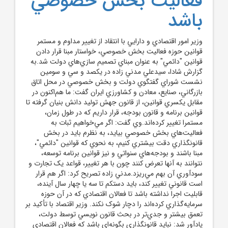
فعاليت بخش خصوصي
باشد
وزير امور اقتصادي و دارايي با انتقاد از تغيير مداوم و مستمر
قوانين حوزه فعاليت بخش خصوصي، خواستار مبنا قرار دادن
قوانين "دائمي" به عنوان مبناي تصميم سازي‌هاي دولت شد.به
گزارش شادا، سيدعلي مدني زاده در يکصد و سي و سومين
نشست شوراي گفتگوي دولت و بخش خصوصي در محل اتاق
بازرگاني، صنايع، معادن و کشاورزي ايران گفت: ما هم‌اکنون در
مقابل يکسري قوانين، از قانون جهش توليد دانش بنيان گرفته تا
قوانين برنامه و قانون بودجه، قرار داريم که در طول زمان،
مستمرا تغيير کرده‌اند.وي گفت: اگر مي‌خواهيم ثبات به
فعاليت‌هاي بخش خصوصي بيايد، به نظرم بايد در بخش
قانونگذاري دقت بيشتري کنيم، به نحوي که قوانين "دائمي"،
مبنا باشند و بودجه‌هاي سنواتي و نيز قوانين برنامه توسعه،
نتوانند به آنها تعرض کنند چون با هر تغيير، قواعد يک تجارت و
سودآوري آن بهم مي‌ريزد.مدني زاده تصريح کرد: اگر هم قرار
است قانوني تغيير کند، بايد دستکم تا سه يا چهار سال آينده،
قابليت اجرا نداشته باشد تا فعالان اقتصادي که در آن حوزه
سرمايه‌گذاري کرده‌اند را دچار شوک نکند. وزير اقتصاد با تأکيد بر
تعمق بيشتر و جدي‌تر در بحث قانون نويسي توسط دولت،
يادآور شد: نبايد قانونگذاري بگونه‌اي باشد که فعالان اقتصادي