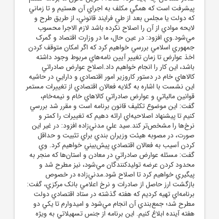
پيشرفت است که همگي مکلف به اجراي آن هستيم و تا زماني
که دولت يا مجلس بعد از طي فرايند قانوني، از طريق طرح و
لايحه موادي از آن را اصلاح نکرده باشد لازم الاجرا محسوب
مي‌شود.وي افزود: در عين حال، ما در وزارت اقتصاد و گمرک
جمهوري اسلامي بررسي خواهيم کرد که اگر امکان متوقف کردن
اخذ عوارض تا زمان تغيير آيين نامه‌هاي مربوط وجود داشته
باشد، اين کار را انجام خواهيم داد.اصلاح عوارض صادراتي
کالاهاي خام در دستور کاروزير امور اقتصادي و دارايي در حاشيه
اين نشست با اشاره به گلايه فعالان اقتصادي از تغييرات مستمر
قوانين مالياتي و عوارض صادراتي کالاهاي خام و نيمه‌خام،
گفت: اين موضوع تکليف قانون برنامه است و مقرر شد بررسي
کنيم تا پيشنهاد اصلاحيه‌اي ارائه دهيم که تغييرات را کمتر و
نرخ‌ها را مشخص‌تر کند.سيد علي مدني‌زاده افزود: در غير اين
صورت، در مصوبه هيئت وزيران بندي براي تثبيت و حداقل
کردن آسيب به فعالان اقتصادي پيش‌بيني خواهيم کرد. وي
گفت: مسئله عوارض صادراتي در معادن و استان‌ها که منجر به
محدود کردن عرضه توليدکنندگان مي‌شود، نيز مطرح شد و
پيگيري خواهيم کرد تا اصلاح شود.مدني‌زاده در خصوص
بازگشت ارز حاصل از صادرات و نرخ اعلامي بانک مرکزي، گفت:
برنامه‌اي تهيه کرديم که هفته گذشته در ستاد اقتصادي دولت
مطرح شد؛ جمع‌بندي آن انجام مي‌شود و اميدوارم تا يکي دو
هفته آينده ابلاغ کنيم. اين برنامه از جنس تسهيلاتي به ويژه