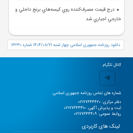
درج قيمت مصرف‌کننده روي کيسه‌هاي برنج داخلي و
خارجي اجباري شد
دانلود روزنامه جمهوری اسلامی چهار شنبه 1404/08/21 شماره 13230
کانال تلگرام
شماره های تماس روزنامه جمهوری اسلامی
دفتر مرکزی: 02177644420
ثبت و پذیرش آگهی: 02177644410
روابط عمومی: 02177644409
لینک های کاربردی