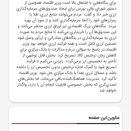
براي بنگاه‌هايي با اشتغال بالا است.وزير اقتصاد همچنين از
دستور شوراي عالي بورس براي ايجاد صندوق‌هاي سرمايه‌گذاري
ارزي خبر داد و گفت: مردم مي‌توانند منابع ارزي، طلا يا
رمزارزهاي خود را آنجا سرمايه‌گذاري کنند و از سود آن بهره
ببرند. بنگاه‌هاي بزرگ اقتصادي نيز اوراق ارزي منتشر مي‌کنند و
اين صندوق‌ها آن را خريداري مي‌کنند تا منابع مردم به صورت
ارزي به سرمايه‌گذاري در بنگاه‌هاي صادراتي و ارزآور وصل شود.
تضمين ارزي کامل است و همه فرآيند ارزي خواهد بود.وزير
اقتصاد در پاسخ به سؤالي درباره مذاکرات با بانک مرکزي براي
کاهش زمان ترخيص کالا، تصريح کرد: بخش قابل توجهي از
تأخير به تخصيص ارز برمي‌گردد. رايزني مي‌کنيم تا فرآيند
تسريع شود يا گمرک اجازه ترخيص بدون تخصيص ارز را داشته
باشد و مسائل ارزي بعداً با بانک مرکزي حل شود. وزير اقتصاد
تأکيد کرد: مديريت هماهنگ‌کننده باقي مي‌ماند، اما بخش‌هاي
تصدي‌گري که بخش خصوصي قابليت انجام آن را دارد، واگذار
خواهد شد.
عناوین این صفحه