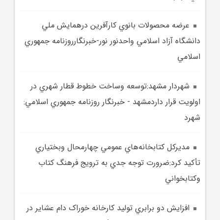
عرضه محصولات بانوي کارآفرين درهمايش ملي
دانشگاه آزاد اسلامي واحدنور نور-خبرنگارروزنامه جمهوري
اسلامي
شهردار مشهد:توسعه وساخت خطوط قطار شهري در
اولويت قرار داردمشهد - خبرنگار روزنامه جمهوري اسلامي:
شهرد
مديرکل کتابخانه‌هاي عمومي چهارمحال وبختياري
تأکيد کرد:ضرورت توجه جدي به ترويج فرهنگ کتاب
وکتابخواني
افزايش دو برابري توليد کارخانه خوراک دام عشاير در