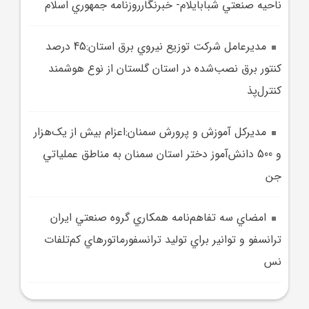
ناحيه صنعتي شبابايلام- خبرنگارروزنامه جمهوري اسلام
مديرعامل شرکت توزيع نيروي برق استان:45 درصد
کنتور برق نصب‌شده در استان گلستان از نوع هوشمند
کنترل‌پذ
مديرکل آموزش و پرورش سمنان:اعزام بيش از يک‌هزار
و 500 دانش‌آموز دختر استان سمنان به مناطق عملياتي
جن
امضاي سه تفاهم‌نامه همکاري گروه صنعتي ايران
ترانسفو و توانير براي توليد ترانسفورماتورهاي کم‌تلفات
نس