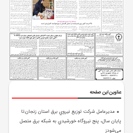
عناوین این صفحه
مديرعامل شرکت توزيع نيروي برق استان زنجان:تا
پايان سال، پنج نيروگاه خورشيدي به شبکه برق متصل
مي‌شودز