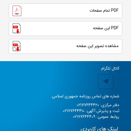
PDF تمام صفحات
PDF این صفحه
مشاهده تصویر این صفحه
کانال تلگرام
شماره های تماس روزنامه جمهوری اسلامی
دفتر مرکزی: 02177644420
ثبت و پذیرش آگهی: 02177644410
روابط عمومی: 02177644409
لینک های کاربردی