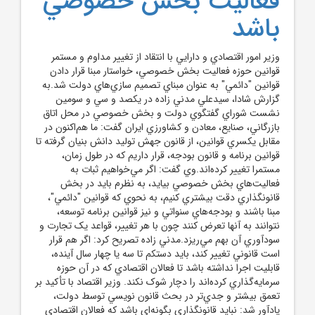
فعاليت بخش خصوصي
باشد
وزير امور اقتصادي و دارايي با انتقاد از تغيير مداوم و مستمر
قوانين حوزه فعاليت بخش خصوصي، خواستار مبنا قرار دادن
قوانين "دائمي" به عنوان مبناي تصميم سازي‌هاي دولت شد.به
گزارش شادا، سيدعلي مدني زاده در يکصد و سي و سومين
نشست شوراي گفتگوي دولت و بخش خصوصي در محل اتاق
بازرگاني، صنايع، معادن و کشاورزي ايران گفت: ما هم‌اکنون در
مقابل يکسري قوانين، از قانون جهش توليد دانش بنيان گرفته تا
قوانين برنامه و قانون بودجه، قرار داريم که در طول زمان،
مستمرا تغيير کرده‌اند.وي گفت: اگر مي‌خواهيم ثبات به
فعاليت‌هاي بخش خصوصي بيايد، به نظرم بايد در بخش
قانونگذاري دقت بيشتري کنيم، به نحوي که قوانين "دائمي"،
مبنا باشند و بودجه‌هاي سنواتي و نيز قوانين برنامه توسعه،
نتوانند به آنها تعرض کنند چون با هر تغيير، قواعد يک تجارت و
سودآوري آن بهم مي‌ريزد.مدني زاده تصريح کرد: اگر هم قرار
است قانوني تغيير کند، بايد دستکم تا سه يا چهار سال آينده،
قابليت اجرا نداشته باشد تا فعالان اقتصادي که در آن حوزه
سرمايه‌گذاري کرده‌اند را دچار شوک نکند. وزير اقتصاد با تأکيد بر
تعمق بيشتر و جدي‌تر در بحث قانون نويسي توسط دولت،
يادآور شد: نبايد قانونگذاري بگونه‌اي باشد که فعالان اقتصادي