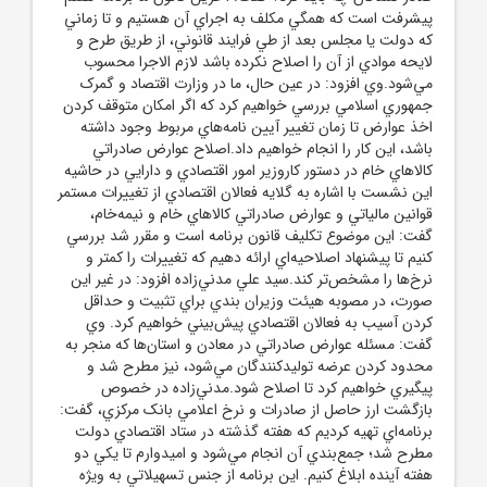
پيشرفت است که همگي مکلف به اجراي آن هستيم و تا زماني
که دولت يا مجلس بعد از طي فرايند قانوني، از طريق طرح و
لايحه موادي از آن را اصلاح نکرده باشد لازم الاجرا محسوب
مي‌شود.وي افزود: در عين حال، ما در وزارت اقتصاد و گمرک
جمهوري اسلامي بررسي خواهيم کرد که اگر امکان متوقف کردن
اخذ عوارض تا زمان تغيير آيين نامه‌هاي مربوط وجود داشته
باشد، اين کار را انجام خواهيم داد.اصلاح عوارض صادراتي
کالاهاي خام در دستور کاروزير امور اقتصادي و دارايي در حاشيه
اين نشست با اشاره به گلايه فعالان اقتصادي از تغييرات مستمر
قوانين مالياتي و عوارض صادراتي کالاهاي خام و نيمه‌خام،
گفت: اين موضوع تکليف قانون برنامه است و مقرر شد بررسي
کنيم تا پيشنهاد اصلاحيه‌اي ارائه دهيم که تغييرات را کمتر و
نرخ‌ها را مشخص‌تر کند.سيد علي مدني‌زاده افزود: در غير اين
صورت، در مصوبه هيئت وزيران بندي براي تثبيت و حداقل
کردن آسيب به فعالان اقتصادي پيش‌بيني خواهيم کرد. وي
گفت: مسئله عوارض صادراتي در معادن و استان‌ها که منجر به
محدود کردن عرضه توليدکنندگان مي‌شود، نيز مطرح شد و
پيگيري خواهيم کرد تا اصلاح شود.مدني‌زاده در خصوص
بازگشت ارز حاصل از صادرات و نرخ اعلامي بانک مرکزي، گفت:
برنامه‌اي تهيه کرديم که هفته گذشته در ستاد اقتصادي دولت
مطرح شد؛ جمع‌بندي آن انجام مي‌شود و اميدوارم تا يکي دو
هفته آينده ابلاغ کنيم. اين برنامه از جنس تسهيلاتي به ويژه