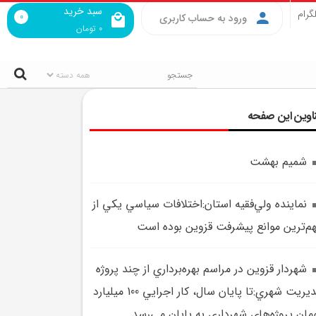
سبد خرید
گرام
0
ورود به حساب کاربری
0
تومان
اوین این صفحه
شميم بهشت
نماينده ولي‌فقيه استان:اختلافات سياسي يکي از
م‌ترين موانع پيشرفت قزوين بوده است
شهردار قزوين در مراسم بهره‌برداري از چند پروژه
مديريت شهري:تا پايان سال، کار اجرايي 100 ميليارد
مان پروژه‌هاي شهرداري به پايان مي‌رسد