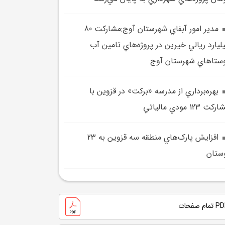
مدير امور آبفاي شهرستان آوج:مشارکت 80
ليارد ريالي خيرين در پروژه‌هاي تامين آب
ستاهاي شهرستان آوج
بهره‌برداري از مدرسه «برکت» در قزوين با
کت 123 مودي مالياتي
افزايش پارک‌هاي منطقه سه قزوين به 23
ستان
تمام صفحات