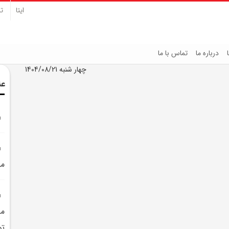
ایتا
تل
درباره ما
تماس با ما
چهار شنبه 1404/08/21
عن
مه
تو