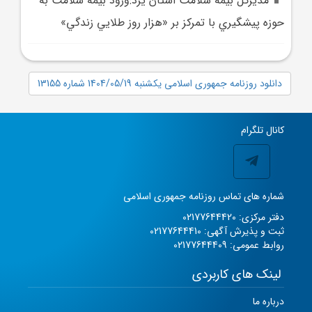
مديرکل بيمه سلامت استان يزد:ورود بيمه سلامت به
حوزه پيشگيري با تمرکز بر «هزار روز طلايي زندگي»
دانلود روزنامه جمهوری اسلامی یکشنبه 1404/05/19 شماره 13155
کانال تلگرام
شماره های تماس روزنامه جمهوری اسلامی
دفتر مرکزی: 02177644420
ثبت و پذیرش آگهی: 02177644410
روابط عمومی: 02177644409
لینک های کاربردی
درباره ما