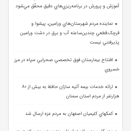
آموزش و پرورش در برنامه‌ريزي‌هاي دقيق محقّق مي‌شود
نماينده مردم شهرستان‌هاي ورامين، پيشوا و
قرچک:قطعي چندين‌ساعته آب و برق در دشت ورامين
پذيرفتني نيست
افتتاح بيمارستان فوق‌ تخصصي صحرايي سپاه در مرز
خسروي
ارائه خدمات بيمه آتيه سازان حافظ به بيش از 80
هزارنفر از مردم استان سمنان
کمکهاي کليميان اصفهان به مردم غزه ارسال شد