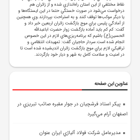
نقاط مختلفي از اين استان راه‌اندازي شده و از زائران هم
درخواست مي‌شود در صورت خستگي حتما در اين ايستگاه‌ها و
يا ديگر موکب‌ها توقف کنند و به استراحت بپردازند.وي همچنين
از آمادگي پليس براي موج بازگشت زائران اربعين خبر داد و
گفت: کم کم بايد آماده بازگشت زوار حضرت اباعبدالله
الحسين(ع) باشيم که برنامه‌ريزي‌هاي لازم در اين خصوص
انجام شده است.سردار حاجيان گفت: تمهيدات انتظامي و
ترافيکي لازم براي موج بازگشت زائران انديشيده شده است تا
در امنيت و سلامت کامل به شهر و ديار خود بازگردند.
عناوین این صفحه
پيکر استاد فرشچيان در جوار مقبره صائب تبريزي در
اصفهان آرام مي‌گيرد
مديرعامل شرکت فولاد آلياژي ايران عنوان