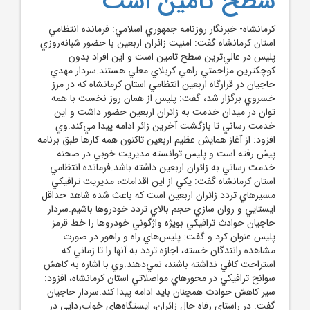
سطح تامين است
کرمانشاه- خبرنگار روزنامه جمهوري اسلامي: فرمانده انتظامي
استان کرمانشاه گفت: امنيت زائران اربعين با حضور شبانه‌روزي
پليس در عالي‌ترين سطح تامين است و اين افراد بدون
کوچکترين مزاحمتي راهي کربلاي معلي هستند.سردار مهدي
حاجيان در قرارگاه اربعين انتظامي استان کرمانشاه که در مرز
خسروي برگزار شد، گفت: پليس از همان روز نخست با همه
توان در ميدان خدمت به زائران اربعين حضور داشت و اين
خدمت رساني تا بازگشت آخرين زائر ادامه پيدا مي‌کند.وي
افزود: از آغاز همايش عظيم اربعين تاکنون همه کارها طبق برنامه
پيش رفته است و پليس توانسته مديريت خوبي در صحنه
خدمت رساني به زائران اربعين داشته باشد.فرمانده انتظامي
استان کرمانشاه گفت: يکي از اين اقدامات، مديريت ترافيکي
مسيرهاي تردد زائران اربعين است که باعث شده شاهد حداقل
ايستايي و روان سازي حجم بالاي تردد خودروها باشيم.سردار
حاجيان حوادث ترافيکي بويژه واژگوني خودروها را خط قرمز
پليس عنوان کرد و گفت: پليس‌هاي راه و راهور در صورت
مشاهده رانندگان خسته، اجازه تردد به آنها را تا زماني که
استراحت کافي نداشته باشند، نمي‌دهند.وي با اشاره به کاهش
سوانح ترافيکي در محورهاي مواصلاتي استان کرمانشاه، افزود:
سير کاهش حوادث همچنان بايد ادامه‌ پيدا کند.سردار حاجيان
گفت: در راستاي رفاه حال زائران، ايستگاه‌هاي خواب‌زدايي در