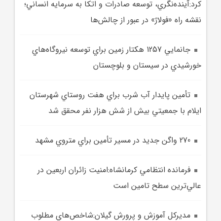
کرد:آينده‌نگري، توسعه صادرات و اتکا به سرمايه انساني؛
نقشه راه «فولاژ» در عبور از چالش‌ها
جانمايي 1257 هکتار زمين براي توسعه نيروگاه‌هاي
خورشيدي در سيستان و بلوچستان
تأمين پايدار آب شرب براي هفت روستاي شهرستان
ايلام با جمعيتي بيش از شش هزار نفر محقق شد
270 واگن جديد در مسير تأمين براي متروي مشهد
فرمانده انتظامي کرمانشاه:امنيت زائران اربعين در
عالي‌ترين سطح تامين است
مديرکل آموزش و پرورش گيلان:شاخص‌هاي مطلوب