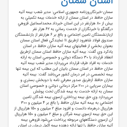
استان سمنان
سمنان-خبرنگارروزنامه جمهوري اسلامي: مدير شعب بيمه آتيه
سازان حافظ در استان سمنان از ارائه خدمات بيمه تکميلي به
بيش از 80 هزارنفر در اين استان خبرداد.محمداسماعيل قزوهي
درگفتگو با خبرنگاران از خدمت رساني به 62 هزار نفر
ازبازنشستگان تامين اجتماعي و بالغ بر 6 هزارنفر از بازنشستگان
صندوق فولاد شاهرود ازطريق 11 نمايندگي فعال استان سمنان
بعنوان بخشي از فعاليتهاي بيمه آتيه سازان حافظ در استان
يادکرد.وي گفت: بيمه آتيه سازان حافظ استان سمنان ازطريق
انعقاد قرارداد با 30 دستگاه دولتي و خصوصي استان به ارائه
خدمات به افراد طرف قرارداد مي‌پردازد.مدير شعب بيمه آتيه
سازان حافظ در استان سمنان بابيان اين مطلب که اين بيمه تنها
بيمه تخصصي در امر درمان کشور مي‌باشد گفت: بيمه آتيه
سازان حافظ ازطريق صدور معرفي نامه با دوبخش بستري و
بيماران سرپايي در 200 مرکز درماني دولتي و خصوصي استان
سمنان به ارائه خدمت به بيمه شدگان تحت پوشش
مي‌پردازد.وي حق بيمه پرداختي ازسوي بيمه شدگان تامين
اجتماعي به بيمه آتيه سازان حافظ را بالغ بر 4 ميليون و 300
هزارريال درهرماه دانست و افزود مبلغ 2 ميليون و 150 هزارريال از
اين حق بيمه ازسوي بيمه شرگان و مبلغ 2 ميليون و 150 هزارريال
آن ازسوي دستگاههاي مربوطه پرداخت مي‌شود.قزوهي بيمه
آتيه سازان حافظ را تنها ارائه دهنده بيمه اکمل درمان در استان