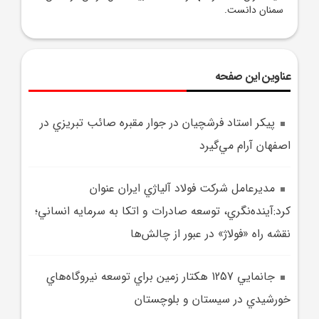
سمنان دانست.
عناوین این صفحه
پيکر استاد فرشچيان در جوار مقبره صائب تبريزي در
اصفهان آرام مي‌گيرد
مديرعامل شرکت فولاد آلياژي ايران عنوان
کرد:آينده‌نگري، توسعه صادرات و اتکا به سرمايه انساني؛
نقشه راه «فولاژ» در عبور از چالش‌ها
جانمايي 1257 هکتار زمين براي توسعه نيروگاه‌هاي
خورشيدي در سيستان و بلوچستان