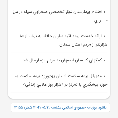
افتتاح بيمارستان فوق‌ تخصصي صحرايي سپاه در مرز
خسروي
ارائه خدمات بيمه آتيه سازان حافظ به بيش از 80
هزارنفر از مردم استان سمنان
کمکهاي کليميان اصفهان به مردم غزه ارسال شد
مديرکل بيمه سلامت استان يزد:ورود بيمه سلامت به
حوزه پيشگيري با تمرکز بر «هزار روز طلايي زندگي»
دانلود روزنامه جمهوری اسلامی یکشنبه 1404/05/19 شماره 13155