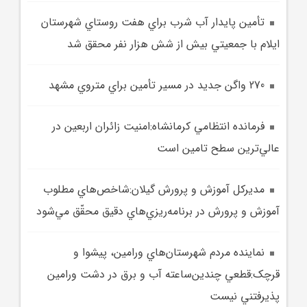
تأمين پايدار آب شرب براي هفت روستاي شهرستان
ايلام با جمعيتي بيش از شش هزار نفر محقق شد
270 واگن جديد در مسير تأمين براي متروي مشهد
فرمانده انتظامي کرمانشاه:امنيت زائران اربعين در
عالي‌ترين سطح تامين است
مديرکل آموزش و پرورش گيلان:شاخص‌هاي مطلوب
آموزش و پرورش در برنامه‌ريزي‌هاي دقيق محقّق مي‌شود
نماينده مردم شهرستان‌هاي ورامين، پيشوا و
قرچک:قطعي چندين‌ساعته آب و برق در دشت ورامين
پذيرفتني نيست