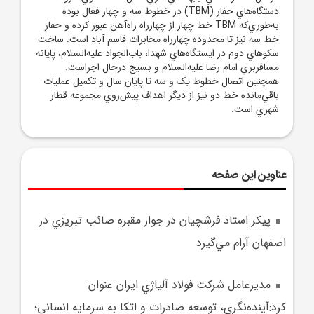
دستگاه‌هاي حفار (TBM) در خطوط سه و چهار فعال بوده
به‌طوري‌که TBM خط چهار از چهارراه راه‌آهن عبور کرده و حفار
خط سه نيز تا محدوده چهارراه مخابرات قاسم آباد است. ساخت
سکوهاي دوم در ايستگاه‌هاي شهدا، باب‌الجواد عليه‌السلام، پايانه
مسافربري امام رضا عليه‌السلام و بسيج درحال اجراست.
همچنين اتصال خطوط يک و سه تا پايان سال و تکميل عمليات
باقي‌مانده خط دو نيز از ديگر اهداف پيش‌روي مجموعه قطار
شهري است.
عناوین این صفحه
پيکر استاد فرشچيان در جوار مقبره صائب تبريزي در
اصفهان آرام مي‌گيرد
مديرعامل شرکت فولاد آلياژي ايران عنوان
کرد:آينده‌نگري، توسعه صادرات و اتکا به سرمايه انساني؛