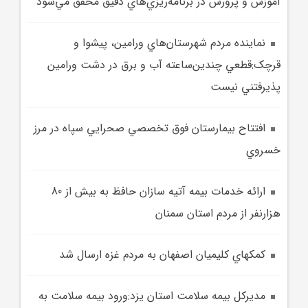
آموزش و پرورش در برنامه‌ريزي‌هاي دقيق محقّق مي‌شود
نماينده مردم شهرستان‌هاي ورامين، پيشوا و
قرچک:قطعي چندين‌ساعته آب و برق در دشت ورامين
پذيرفتني نيست
افتتاح بيمارستان فوق‌ تخصصي صحرايي سپاه در مرز
خسروي
ارائه خدمات بيمه آتيه سازان حافظ به بيش از 80
هزارنفر از مردم استان سمنان
کمکهاي کليميان اصفهان به مردم غزه ارسال شد
مديرکل بيمه سلامت استان يزد:ورود بيمه سلامت به