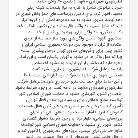
قطارشهري شهرداري مشهد از تامين 70 واگن جديد
خبرداد.کيانوش کيامرز با اشاره به نياز بلندمدت شبکه ريلي
مشهد، اظهار کرد: براي تأمين زيرساخت‌هاي حمل‌ونقل شهري در
دهه آينده، متروي مشهد به دو مجموعه اصلي از واگن‌ها نياز
دارد که شامل تامين 60 واگن باقي‌مانده براي تکميل ناوگان خط
يک و ديگري، 210 واگن براي بهره‌برداري کامل از خط سه
است.وي افزود: تأمين واگن‌هاي مورد نياز خط سه از طريق
استفاده از قرارداد موجود بين دولت جمهوري اسلامي ايران و
کشور چين براي واگن‌هاي متروي تهران درحال پيگيري است؛
چرا که مدل واگن‌ها در مشهد و تهران يکسان است و اين امکان
وجود دارد که بخشي از آن قرارداد به مشهد اختصاص
يابد.مديرعامل شرکت قطارشهري شهرداري مشهد گفت:
همچنين شهرداري مشهد با شرکت مپنا قراردادي بسته تا 60
واگن جديد براي خط يک مترو خريداري شود.مديرعامل شرکت
قطارشهري شهرداري مشهد در ادامه گفت: با وجود شرايط دشوار
اقتصادي کشور، شهرداري مشهد با حمايت شوراي اسلامي شهر
توانسته منابع حداقلي براي پيشبرد پروژه‌هاي قطارشهري را
تأمين کند و درحال حاضر تمامي جبهه‌هاي کاري فعال هستند.،
کيانوش کيامرز با اشاره به محدوديت‌هاي مالي در اجراي
پروژه‌هاي عمراني، اظهار کرد: با وجود شرايط دشوار اقتصادي
کشور، شهرداري مشهد با حمايت شوراي اسلامي شهر توانسته
منابع حداقلي براي پيشبرد پروژه‌هاي قطارشهري را تأمين کند و
درحال حاضر تمامي جبهه‌هاي کاري فعال هستند.وي افزود: