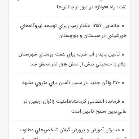
نقشه راه «فولاژ» در عبور از چالش‌ها
جانمايي 1257 هکتار زمين براي توسعه نيروگاه‌هاي
خورشيدي در سيستان و بلوچستان
تأمين پايدار آب شرب براي هفت روستاي شهرستان
ايلام با جمعيتي بيش از شش هزار نفر محقق شد
270 واگن جديد در مسير تأمين براي متروي مشهد
فرمانده انتظامي کرمانشاه:امنيت زائران اربعين در
عالي‌ترين سطح تامين است
مديرکل آموزش و پرورش گيلان:شاخص‌هاي مطلوب