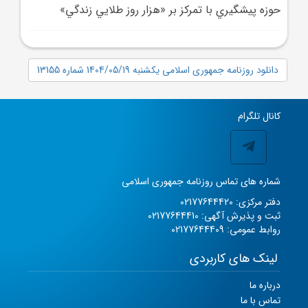
حوزه پيشگيري با تمرکز بر «هزار روز طلايي زندگي»
دانلود روزنامه جمهوری اسلامی یکشنبه 1404/05/19 شماره 13155
کانال تلگرام
شماره های تماس روزنامه جمهوری اسلامی
دفتر مرکزی: 02177644420
ثبت و پذیرش آگهی: 02177644410
روابط عمومی: 02177644409
لینک های کاربردی
درباره ما
تماس با ما