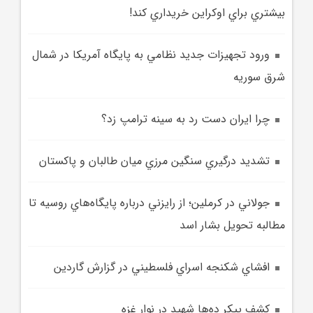
بيشتري براي اوکراين خريداري کند!
ورود تجهيزات جديد نظامي به پايگاه آمريکا در شمال
شرق سوريه
چرا ايران دست رد به سينه ترامپ زد؟
تشديد درگيري سنگين مرزي ميان طالبان و پاکستان
جولاني در کرملين؛ از رايزني درباره پايگاه‌هاي روسيه تا
مطالبه تحويل بشار اسد
افشاي شکنجه اسراي فلسطيني در گزارش گاردين
کشف پيکر ده‌ها شهيد در نوار غزه