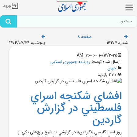
ورود
صفحه 8
شماره 13207
پنجشنبه 1404/07/24
10/16/2025 12:00:00 AM
ارسال شده توسط
روزنامه جمهوری اسلامی
جهان
330 بازدید
افشاي شکنجه اسراي
فلسطيني در گزارش
گاردين
روزنامه انگليسي «گاردين» در گزارشي به شرح رنج‌هاي يکي از