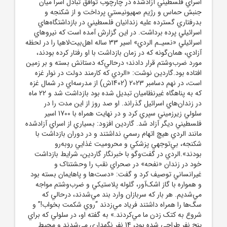
اسراي فلسطيني آزادشده در چارچوب توافق تبادل اسرا ميان
جنبش حماس و رژيم صهيونيستي پرداخت و از شکنجه و
بدرفتاري گسترده عليه زندانيان فلسطيني در بازداشتگاه‌هاي
اسرائيلي پرده برداشت. در اين گزارش آمده است که نيروهاي
اسرائيلي «نسيـم الردي» اسير 33 ساله اهل‌بيت‌لاهيا را در لحظه
آزادي، همان‌گونه که در زمان بازداشت با او رفتار کرده بودند،
مورد ضرب‌وشتم قرار دادند؛ درحالي‌که دستانش بسته و بر زمين
افتاده بود.گاردين نوشت: «الردي که کارمند دولت در نوار غزه
است، در نهم دسامبر 2023 (1402ش) از مدرسه‌اي در شمال غزه
که به پناهگاه غيرنظاميان تبديل شده بود بازداشت شد و 22 ماه
در زندان‌هاي اسرائيل گذراند. او صد روز از اين مدت را در
سلولي زيرزميني سپري کرد و در نهايت همراه با 1700 اسير
فلسطيني ديگر آزاد شد. گاردين افزود: بسياري از اسراي آزادشده
مانند الردي هيچ اتهام رسمي نداشتند و در دوران بازداشت با
شکنجه، بي‌توجهي پزشکي و محروميت غذايي روبه‌رو
بودند».الردي در گفت‌وگو با خبرنگار گاردين، شرايط بازداشت
خود در زندان «نفحه» در صحراي نقب را وحشتناک و
غيرانساني توصيف کرد و گفت: «دست‌ها و پاهايمان بسته بود
و همواره با گاز اشک‌آور، گلوله پلاستيکي و ضرب‌وشتم مواجه
مي‌شديم. هر بار که سربازان وارد بند مي‌شدند، درحالي که
سگ‌ها را همراه داشتند فرياد مي‌زدند “روي شکمت بخواب!” و
شروع به کتک زدن ما مي‌کردند.» به گفته او، در سلولي که براي
پنج نفر طراحي شده بود، 14 نفر نگهداري مي‌شدند و محيط