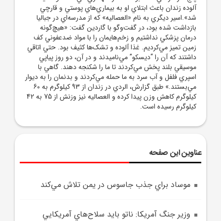
آلوده زندان باعث ابتلاي او به بيماري‌هاي پوستي و قارچي
شد».اسير ديگري به نام «العصاليه» که از مدرسه‌اي در جباليا
بازداشت شده بود، در گفت‌وگو با گاردين گفت: «هيچ‌گونه
درمان پزشکي نداشتيم و زخم‌هايمان را با مواد ضدعفوني کف
زمين تميز مي‌کرديم. غذا آلوده و تشک‌ها کثيف بود. حتي اتاقي
داشتند که آن را “ديسکو” مي‌ناميدند و در آن، دو روز پياپي
موسيقي بلند پخش مي‌کردند تا ما را شکنجه دهند. گاهي با
اسپري فلفل و آب سرد به ما حمله مي‌کردند و بدنمان را به ديوار
مي‌بستند.» طبق گزارش، الردي در زندان از 93 کيلوگرم به 60
کيلوگرم کاهش وزن پيدا کرده و العصاليه نيز وزنش از 75 به 42
کيلوگرم رسيده است.
عناوین این صفحه
موساد براي جذب جاسوس در يمن تلاش مي‌کند
وزير جنگ آمريکا: ناتو بايد سلاح‌هاي آمريکايي