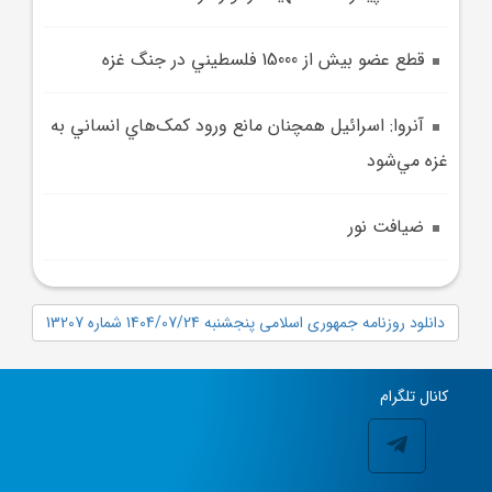
قطع عضو بيش از 15000 فلسطيني در جنگ غزه
آنروا: اسرائيل همچنان مانع ورود کمک‌هاي انساني به
غزه مي‌شود
ضيافت نور
دانلود روزنامه جمهوری اسلامی پنجشنبه 1404/07/24 شماره 13207
کانال تلگرام