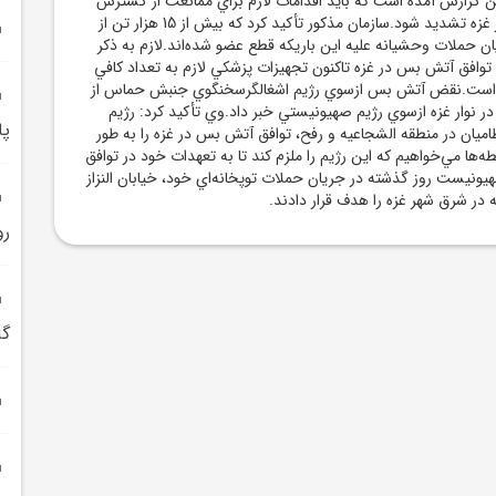
اين گزارش آمده است که بايد اقدامات لازم براي ممانعت از گسترش
بيماري‌هاي واگيردار در غزه تشديد شود.سازمان مذکور تأکيد کرد که بيش از 15 هزار تن از
يان حملات وحشيانه عليه اين باريکه قطع عضو شده‌اند.لازم به ذکر
 توافق آتش بس در غزه تاکنون تجهيزات پزشکي لازم به تعداد کافي
ه است.نقض آتش بس ازسوي رژيم اشغالگرسخنگوي جنبش حماس از
نوار غزه ازسوي رژيم صهيونيستي خبر داد.وي تأکيد کرد: رژيم
پا
اميان در منطقه الشجاعيه و رفح، توافق آتش بس در غزه را به طور
ه‌ها مي‌خواهيم که اين رژيم را ملزم کند تا به تعهدات خود در توافق
هيونيست روز گذشته در جريان حملات توپخانه‌اي خود، خيابان النزاز
 در شرق شهر غزه را هدف قرار دادند.
رو
گا