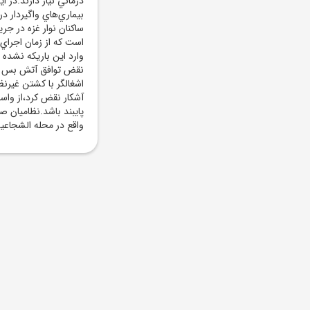
درماني نياز دارند.در 
ساکنان نوار غزه در جر
است که از زمان اجراي
وارد اين باريکه نشد
نقض توافق آتش بس در 
اشغالگر با کشتن غيرنظ
آشکار نقض کرد،از واسط
پايبند باشد.نظاميان ص
واقع در محله الشجاعيه