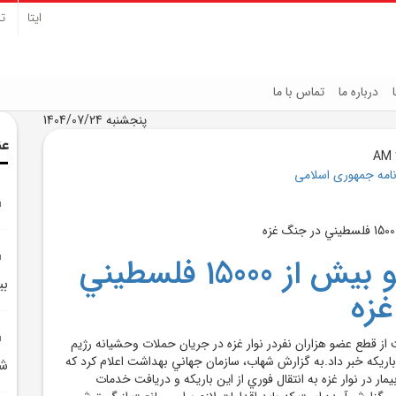
ایتا
تل
درباره ما
تماس با ما
پنجشنبه 1404/07/24
عن
نامه جمهوری اسلامی
قطع عضو بيش از 15000 فلسطيني
بي
زه
از قطع عضو هزاران نفردر نوار غزه در جريان حملات وحشيانه رژيم
اريکه خبر داد.به گزارش شهاب، سازمان جهاني بهداشت اعلام کرد که
شم
ش از 15 هزار و 600 بيمار در نوار غزه به انتقال فوري از اين باريکه و دريافت خدمات