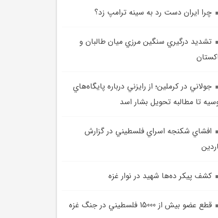
چرا ايران دست رد به سينه ترامپ زد؟
تشديد درگيري سنگين مرزي ميان طالبان و
کستان
جولاني در کرملين؛ از رايزني درباره پايگاه‌هاي
سيه تا مطالبه تحويل بشار اسد
افشاي شکنجه اسراي فلسطيني در گزارش
ردين
کشف پيکر ده‌ها شهيد در نوار غزه
قطع عضو بيش از 15000 فلسطيني در جنگ غزه