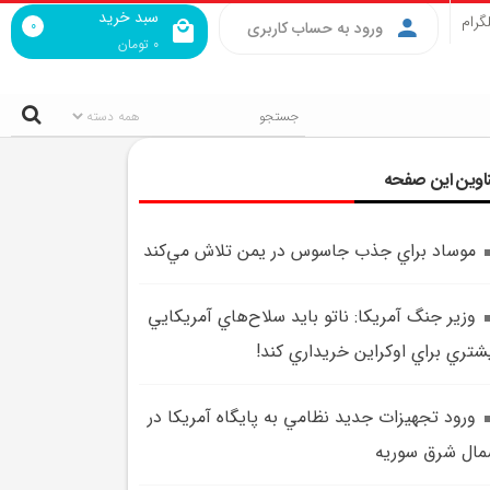
سبد خرید
گرام
0
ورود به حساب کاربری
0
تومان
اوین این صفحه
موساد براي جذب جاسوس در يمن تلاش مي‌کند
وزير جنگ آمريکا: ناتو بايد سلاح‌هاي آمريکايي
شتري براي اوکراين خريداري کند!
ورود تجهيزات جديد نظامي به پايگاه آمريکا در
ال شرق سوريه