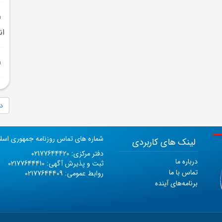
ان
دا
شماره های تماس روزنامه جمهوری اسل
لینک های کاربردی
دفتر مرکزی: 02177644420
درباره ما
ثبت و پذیرش آگهی: 02177644410
تماس با ما
روابط عمومی: 02177644409
برنامه‌های آینده