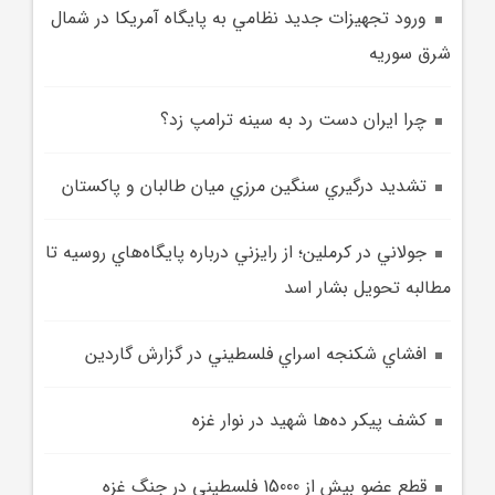
ورود تجهيزات جديد نظامي به پايگاه آمريکا در شمال
شرق سوريه
چرا ايران دست رد به سينه ترامپ زد؟
تشديد درگيري سنگين مرزي ميان طالبان و پاکستان
جولاني در کرملين؛ از رايزني درباره پايگاه‌هاي روسيه تا
مطالبه تحويل بشار اسد
افشاي شکنجه اسراي فلسطيني در گزارش گاردين
کشف پيکر ده‌ها شهيد در نوار غزه
قطع عضو بيش از 15000 فلسطيني در جنگ غزه