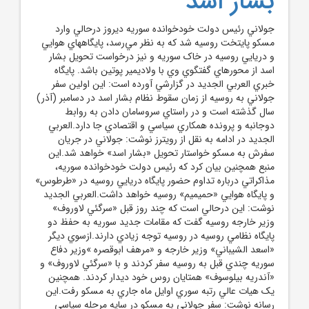
بشار اسد
جولاني رئيس دولت خودخوانده سوريه ديروز درحالي وارد
مسکو پايتخت روسيه شد که به نظر مي‌رسد، پايگاههاي هوايي
و دريايي روسيه در خاک سوريه و نيز درخواست تحويل بشار
اسد از محورهاي گفتگوي وي با ولاديمير پوتين باشد. پايگاه
خبري العربي الجديد در گزارشي آورده است: اين اولين سفر
جولاني به روسيه از زمان سقوط نظام بشار اسد در دسامبر (آذر)
سال گذشته است و در راستاي سروسامان دادن به روابط
دوجانبه و پرونده همکاري سياسي و اقتصادي جا دارد.العربي
الجديد در ادامه به نقل از رويترز نوشت: جولاني در جريان
سفرش به مسکو خواستار تحويل «بشار اسد» خواهد شد.اين
منبع همچنين بيان کرد که رئيس دولت خودخوانده سوريه،
مذاکراتي درباره تداوم حضور پايگاه دريايي روسيه در «طرطوس»
و پايگاه هوايي «حميميم» روسيه خواهد داشت.العربي الجديد
نوشت: اين درحالي است که چند روز قبل «سرگئي لاوروف»
وزير خارجه روسيه گفت که مقامات جديد سوريه به حفظ دو
پايگاه نظامي روسيه در روسيه توجه زيادي دارند.ازسوي ديگر
«اسعد الشيباني» وزير خارجه و «مرهف ابوقصره »وزير دفاع
سوريه چندي قبل به روسيه سفر کردند و با «سرگئي لاوروف» و
«آندريه بيلوسوف» همتايان روس خود ديدار کردند. همچنين
يک هيات عالي رتبه سوري اوايل ماه جاري به مسکو رفت.اين
رسانه نوشت: سفر جولاني به مسکو در سايه مرحله سياسي