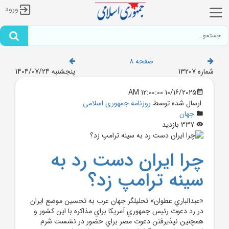
ورود
صفحه 8
شماره 13207
پنجشنبه 1404/07/24
10/16/2025 12:00:00 AM
ارسال شده توسط
روزنامه جمهوری اسلامی
جهان
337 بازدید
چرا ايران دست رد به
سينه ترامپ زد؟
«عبدالباري عطوان» تحليلگر جهان عرب به تحسين موضع ايران
در رد دعوت رئيس جمهوري آمريکا براي مذاکره با اين کشور و
همچنين نپذيرفتن دعوت مصر براي حضور در نشست شرم