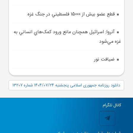
قطع عضو بيش از 15000 فلسطيني در جنگ غزه
آنروا: اسرائيل همچنان مانع ورود کمک‌هاي انساني به
غزه مي‌شود
ضيافت نور
دانلود روزنامه جمهوری اسلامی پنجشنبه 1404/07/24 شماره 13207
کانال تلگرام