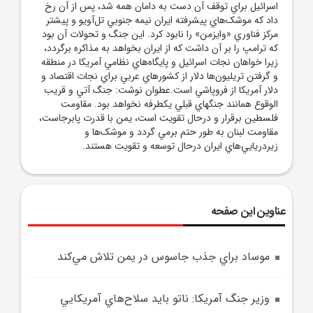
اسرائيل براي توقف آن دست به دامان همه شد، پس از آن رخ
داد که موشک‌هاي پيشرفته ايران نيمه جنوبي تل‌آويو و پيشتر
مرکز فناوري «وايزمن» را نابود کرد. اين جنگ و تحولات آن بود
که ترامپ را بر آن داشت که از ايران بخواهد به مذاکره برگردد،
زيرا خواهان نجات اسرائيل و پايگاه‌هاي نظامي آمريکا در منطقه
و گرفتن تريليون‌ها دلار از کشورهاي عربي براي نجات اقتصاد و
دلار آمريکا از فروپاشي است.عطوان نوشت: جنگ آتي و قريب
الوقوع همانند جنگهاي قبلي يکطرفه نخواهد بود. مقاومت
فلسطين برقرار و درحال تقويت است، يمن با قدرت پابرجاست،
مقاومت لبنان به طور حتم برمي گردد و موشک‌ها و
زيردريايي‌هاي ايران درحال توسعه و تقويت هستند.
عناوین این صفحه
موساد براي جذب جاسوس در يمن تلاش مي‌کند
وزير جنگ آمريکا: ناتو بايد سلاح‌هاي آمريکايي