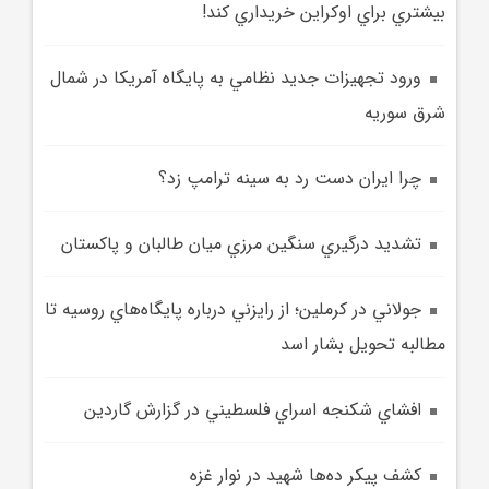
بيشتري براي اوکراين خريداري کند!
ورود تجهيزات جديد نظامي به پايگاه آمريکا در شمال
شرق سوريه
چرا ايران دست رد به سينه ترامپ زد؟
تشديد درگيري سنگين مرزي ميان طالبان و پاکستان
جولاني در کرملين؛ از رايزني درباره پايگاه‌هاي روسيه تا
مطالبه تحويل بشار اسد
افشاي شکنجه اسراي فلسطيني در گزارش گاردين
کشف پيکر ده‌ها شهيد در نوار غزه