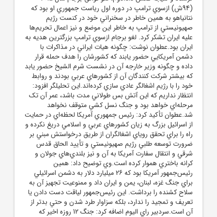
(94ش) ازسوي ترامپ در دوره اول رياست جمهوري او بود که
نتانياهو به همين خاطر در سخنراني خود در کنست رژيم
صهيونيستي از ترامپ به خاطر اين موضع و نيز اعمال تحريم‌ها
عليه ايران تشکر کرد. لغو برجام ازسوي ترامپ بزرگترين هديه به
ايران بود.عطوان نوشت: چگونه هيات ايراني در مذاکرات با
دشمن آمريکايي حضور يابند که کشورشان را هدف حمله قرار
داده و چگونه وزير خارجه آن در نشست شرم الشيخ حضور يابد
که بيشتر شرکت کنندگان آن از کشورهاي عربي بودند و روابط
خود را با رژيم اشغالگر عادي سازي کرده‌اند.اين تحليلگر افزود:
انتظار نداريم که اين آتش بس طولاني مدت باشد، عمر آن تک
مرحله‌اي خواهد بود و جنگ نسل کشي متوقف نخواهد
شد.عطوان تأکيد کرد: رئيس جمهوري آمريکا لحظه‌اي در حمايت
از اسرائيل بزرگ به زيان کشورهاي عربي و اسلامي دريغ نکرده و
راه را براي تحقق روياي اشغالگران از طريق درخواستش مبني بر
ضرورت توسعه طلبي رژيم صهيونيستي و تأييد الحاق قدس
شرقي و انتقال سفارت آمريکا به آن و نيز بلندي‌هاي جولان و
کرانه باختري هموار کرده است.وي توضيح داد: همين
رئيس‌جمهور آمريکا بود که 26 ميليارد دلار به دشمن اسرائيلي
براي جنگ غزه، لبنان، يمن و ايران داد و ممنوعيت تجهيز آن به
سلاح کشنده را برداشت. اين رئيس‌جمهور لياقت دست دادن يا
تعريف و تمجيد را ندارد، بلکه سزاوار طرد شدن و حتي بدتر از
آن است.سردبير راي اليوم اضافه کرد: جنگ 12 روزه اخير که