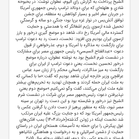
الشيخ پرداخت.به گزارش راي اليوم، عطوان نوشت: در بحبوحه
شادي و هلهله‌اي که براي دونالد ترامپ رئيس جمهوري آمريکا
در جريان سفر اخير و بسيار کوتاهش به منطقه، براي جشن
توافق آتش‌بس در نوار غزه برپا بود؛ جنگي دو ساله و گرسنگي
تحميل شده ازسوي رژيم اشغالگر که با همدستي و حمايت
گسترده مالي آمريکا رخ داد، شاهد دو موضع گيري درخور و بارز
ازسوي ايران بوديم.وي افزود: نخست، دست رد به دعوت ترامپ
براي بازگشت به مذاکره با آمريکا و دوم، عذرخواهي از قبول
دعوت «عبدالفتاح السيسي» رئيس جمهوري مصر براي مشارکت
در نشست شرم الشيخ بود.به نوشته عطوان، درباره موضع
درخور تحسين نخست، يعني دعوت ترامپ از ايران براي
بازگشت به ميز مذاکرات، پاسخي محکم را از زبان سيد عباس
عراقچي وزير خارجه ايران شاهد بوديم که گفت:«ما با کساني که
به ملت ايران حمله کردند و همچنان تهديد به تحريم‌هاي بيشتر
عليه ملت ايران مي‌کنند، گفت وگو نمي‌کنيم.»موضع دوم يعني
نپذيرفتن دعوت رئيس‌جمهور مصر براي شرکت در نشست شرم
الشيخ نيز درخور و شايسته بود و اين دست رد تهران بر سينه
مصر نبود، بلکه به منظور پرهيز از دست دادن يا گرفتن عکس با
رئيس‌جمهور آمريکا بود که دو جنايت بزرگ عليه ايران مرتکب
شد.نخست اينکه در ژوئن گذشته(خرداد1404) بمب افکن‌هاي
غول پيکرش را براي حمله به تأسيسات هسته‌اي ايران در راستاي
حمايت از دشمن اسرائيلي و به درخواست و هماهنگي نتانياهو
فرستاد و نتيجه عکس داد.دوم، لغو توافق برجام سال 2015