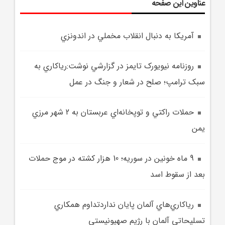
عناوین این صفحه
آمريکا به دنبال انقلاب مخملي در اندونزي
روزنامه نيويورک‌ تايمز در گزارشي نوشت:رياکاري به
سبک ترامپ؛ صلح در شعار و جنگ در عمل
حملات راکتي و توپخانه‌اي عربستان به 2 شهر مرزي
يمن
9 ماه خونين در سوريه؛ 10 هزار کشته در موج حملات
بعد از سقوط اسد
رياکاري‌هاي آلمان پايان نداردتداوم همکاري
تسليحاتي آلمان با رژيم صهيونيستي