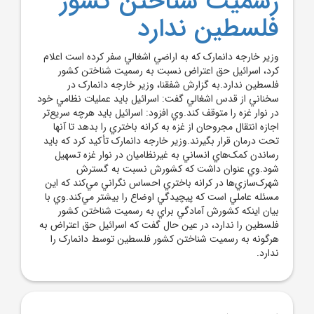
رسميت شناختن کشور
فلسطين ندارد
وزير خارجه دانمارک که به اراضي اشغالي سفر کرده است اعلام
کرد، اسرائيل حق اعتراض نسبت به رسميت شناختن کشور
فلسطين ندارد.به گزارش شفقنا، وزير خارجه دانمارک در
سخناني از قدس اشغالي گفت: اسرائيل بايد عمليات نظامي خود
در نوار غزه را متوقف کند.وي افزود: اسرائيل بايد هرچه سريع‌تر
اجازه انتقال مجروحان از غزه به کرانه باختري را بدهد تا آنها
تحت درمان قرار بگيرند.وزير خارجه دانمارک تأکيد کرد که بايد
رساندن کمک‌هاي انساني به غيرنظاميان در نوار غزه تسهيل
شود.وي عنوان داشت که کشورش نسبت به گسترش
شهرک‌سازي‌ها در کرانه باختري احساس نگراني مي‌کند که اين
مسئله عاملي است که پيچيدگي اوضاع را بيشتر مي‌کند.وي با
بيان اينکه کشورش آمادگي براي به رسميت شناختن کشور
فلسطين را ندارد، در عين حال گفت که اسرائيل حق اعتراض به
هرگونه به رسميت شناختن کشور فلسطين توسط دانمارک را
ندارد.