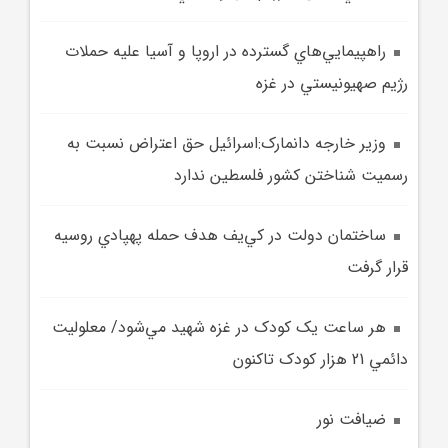
راهپيمايي‌هاي گسترده در اروپا و آسيا عليه حملات
رژيم صهيونيستي در غزه
وزير خارجه دانمارک:اسرائيل حق اعتراض نسبت به
رسميت شناختن کشور فلسطين ندارد
ساختمان دولت در کي‌يف هدف حمله پهپادي روسيه
قرار گرفت
هر ساعت يک کودک در غزه شهيد مي‌شود/ معلوليت
دائمي 21 هزار کودک تاکنون
ضيافت نور