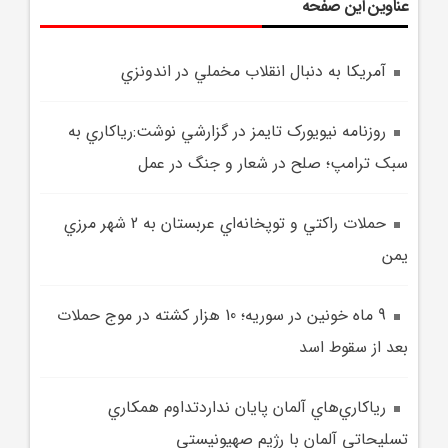
عناوین این صفحه
آمريکا به دنبال انقلاب مخملي در اندونزي
روزنامه نيويورک‌ تايمز در گزارشي نوشت:رياکاري به
سبک ترامپ؛ صلح در شعار و جنگ در عمل
حملات راکتي و توپخانه‌اي عربستان به 2 شهر مرزي
يمن
9 ماه خونين در سوريه؛ 10 هزار کشته در موج حملات
بعد از سقوط اسد
رياکاري‌هاي آلمان پايان نداردتداوم همکاري
تسليحاتي آلمان با رژيم صهيونيستي