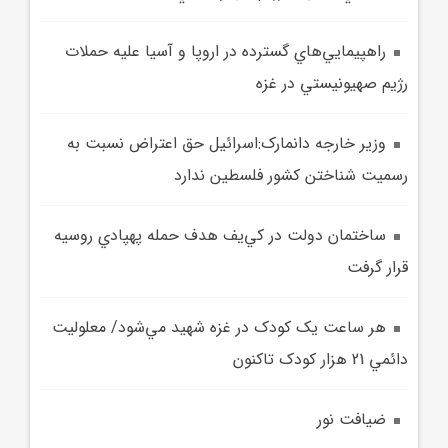
راهپيمايي‌هاي گسترده در اروپا و آسيا عليه حملات
رژيم صهيونيستي در غزه
وزير خارجه دانمارک:اسرائيل حق اعتراض نسبت به
رسميت شناختن کشور فلسطين ندارد
ساختمان دولت در کي‌يف هدف حمله پهپادي روسيه
قرار گرفت
هر ساعت يک کودک در غزه شهيد مي‌شود/ معلوليت
دائمي 21 هزار کودک تاکنون
ضيافت نور