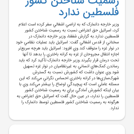
رسميت شناختن کشور
فلسطين ندارد
وزير خارجه دانمارک که به اراضي اشغالي سفر کرده است اعلام
کرد، اسرائيل حق اعتراض نسبت به رسميت شناختن کشور
فلسطين ندارد.به گزارش شفقنا، وزير خارجه دانمارک در
سخناني از قدس اشغالي گفت: اسرائيل بايد عمليات نظامي خود
در نوار غزه را متوقف کند.وي افزود: اسرائيل بايد هرچه سريع‌تر
اجازه انتقال مجروحان از غزه به کرانه باختري را بدهد تا آنها
تحت درمان قرار بگيرند.وزير خارجه دانمارک تأکيد کرد که بايد
رساندن کمک‌هاي انساني به غيرنظاميان در نوار غزه تسهيل
شود.وي عنوان داشت که کشورش نسبت به گسترش
شهرک‌سازي‌ها در کرانه باختري احساس نگراني مي‌کند که اين
مسئله عاملي است که پيچيدگي اوضاع را بيشتر مي‌کند.وي با
بيان اينکه کشورش آمادگي براي به رسميت شناختن کشور
فلسطين را ندارد، در عين حال گفت که اسرائيل حق اعتراض به
هرگونه به رسميت شناختن کشور فلسطين توسط دانمارک را
ندارد.