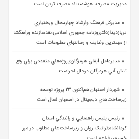
مديريت مصرف، هوشمندانه مصرف كردن است
مديرکل فرهنگ وارشاد چهارمحال وبختياري
دربازديدازدفترروزنامه جمهوري اسلامي:نقدسازنده وراهگشا
از مهمترين وظايف و رسالتهاي مطبوعات است
مديرعامل آبفاي هرمزگان:پروژه‌هاي متعددي براي رفع
تنش آبي هرمزگان درحال اجراست
شهردار اصفهان:هم‌اکنون 23 پروژه توسعه
زيرساخت‌هاي ديجيتال در اصفهان فعال است
رئيس پليس راهنمايي و رانندگي استان
کرمانشاه:ترافيک روان و زيرساخت‌هاي مطلوب در مرز
خسروي فراهم است