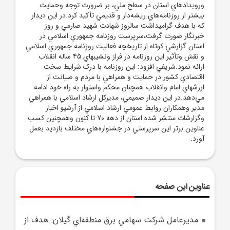
ورويدادهاي استان در سطح ملي، بر ضرورت توجه وحمايت
بيشتر از روزنامه‌هاي ريشه‌دار و قديمي تأکيد کرد.در اين ديدار
که با هدف گراميداشت سالروز شهادت شهيد صارمي و روز
خبرنگار صورت گرفت،سرپرست روزنامه جمهوري اسلامي در
استان گزارشي کوتاه از تاريخچه فعاليت روزنامه جمهوري اسلامي
و نقش وتأثير اين روزنامه در فراز ونشيبهاي 45 ساله انقلاب
ارائه نمود.شريفي افزود: اين روزنامه با درک شرايط سخت
اقتصادي کشور در حمايت و همراهي با مردم و صيانت از
ارزشهاي امام وانقلاب همچنان محکم واستوار به راه خود ادامه
مي‌دهد.در اين ديدار صميمي، مديرکل ارشاد اسلامي با همراهي
مدير وهمکاران روابط عمومي ارشاد اسلامي از آرشيو اخبار
وگزارشات منتشر شده استان از دهه 70 تا کنون وهمچنين کسب
عناوين برتر اين سرپرستي در جشنواره‌هاي مختلف بازديد بعمل
آورد.
عناوین این صفحه
مديرعامل شرکت سهامي برق منطقه‌اي گيلان: هدف از