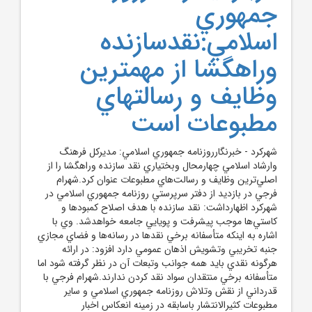
جمهوري
اسلامي:نقدسازنده
وراهگشا از مهمترين
وظايف و رسالتهاي
مطبوعات است
شهرکرد - خبرنگارروزنامه جمهوري اسلامي: مديرکل فرهنگ
وارشاد اسلامي چهارمحال وبختياري نقد سازنده وراهگشا را از
اصلي‌ترين وظايف و رسالت‌هاي مطبوعات عنوان کرد.شهرام
فرجي در بازديد از دفتر سرپرستي روزنامه جمهوري اسلامي در
شهرکرد اظهارداشت: نقد سازنده با هدف اصلاح کمبودها و
کاستي‌ها موجب پيشرفت و پويايي جامعه خواهدشد. وي با
اشاره به اينکه متأسفانه برخي نقدها در رسانه‌ها و فضاي مجازي
جنبه تخريبي وتشويش اذهان عمومي دارد افزود: در ارائه
هرگونه نقدي بايد همه جوانب وتبعات آن در نظر گرفته شود اما
متأسفانه برخي منتقدان سواد نقد کردن ندارند.شهرام فرجي با
قدرداني از نقش وتلاش روزنامه جمهوري اسلامي و ساير
مطبوعات کثيرالانتشار باسابقه در زمينه انعکاس اخبار