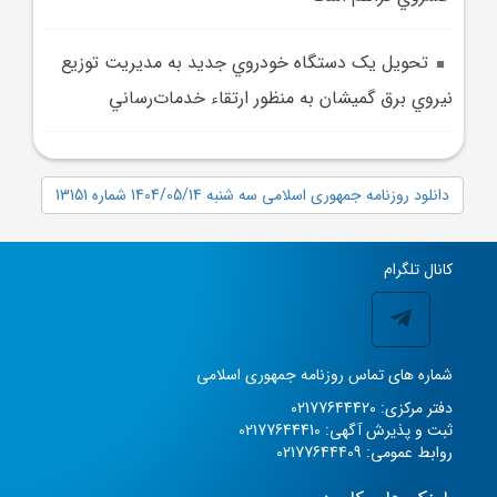
تحويل يک دستگاه خودروي جديد به مديريت توزيع
نيروي برق گميشان به منظور ارتقاء خدمات‌رساني
دانلود روزنامه جمهوری اسلامی سه شنبه 1404/05/14 شماره 13151
کانال تلگرام
شماره های تماس روزنامه جمهوری اسلامی
دفتر مرکزی: 02177644420
ثبت و پذیرش آگهی: 02177644410
روابط عمومی: 02177644409