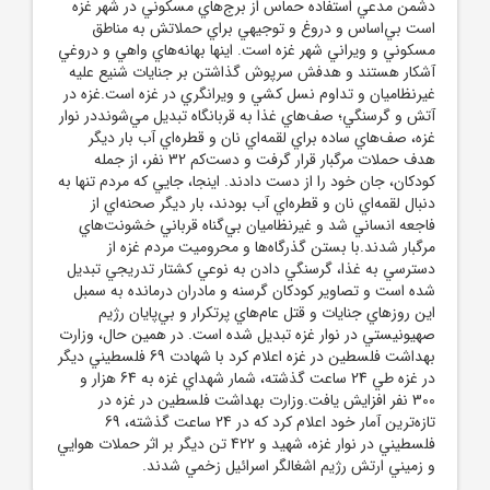
دشمن مدعي استفاده حماس از برج‌هاي مسکوني در شهر غزه
است بي‌اساس و دروغ و توجيهي براي حملاتش به مناطق
مسکوني و ويراني شهر غزه است. اينها بهانه‌هاي واهي و دروغي
آشکار هستند و هدفش سرپوش گذاشتن بر جنايات شنيع عليه
غيرنظاميان و تداوم نسل کشي و ويرانگري در غزه است.غزه در
آتش و گرسنگي؛ صف‌هاي غذا به قربانگاه تبديل مي‌شونددر نوار
غزه، صف‌هاي ساده براي لقمه‌اي نان و قطره‌اي آب بار ديگر
هدف حملات مرگبار قرار گرفت و دست‌کم 32 نفر، از جمله
کودکان، جان خود را از دست دادند. اينجا، جايي که مردم تنها به
دنبال لقمه‌اي نان و قطره‌اي آب بودند، بار ديگر صحنه‌اي از
فاجعه انساني شد و غيرنظاميان بي‌گناه قرباني خشونت‌هاي
مرگبار شدند.با بستن گذرگاه‌ها و محروميت مردم غزه از
دسترسي به غذا، گرسنگي دادن به نوعي کشتار تدريجي تبديل
شده است و تصاوير کودکان گرسنه و مادران درمانده به سمبل
اين روزهاي جنايات و قتل عام‌هاي پرتکرار و بي‌پايان رژيم
صهيونيستي در نوار غزه تبديل شده است. در همين حال، وزارت
بهداشت فلسطين در غزه اعلام کرد با شهادت 69 فلسطيني ديگر
در غزه طي 24 ساعت گذشته، شمار شهداي غزه به 64 هزار و
300 نفر افزايش يافت.وزارت بهداشت فلسطين در غزه در
تازه‌ترين آمار خود اعلام کرد که در 24 ساعت گذشته، 69
فلسطيني در نوار غزه، شهيد و 422 تن ديگر بر اثر حملات هوايي
و زميني ارتش رژيم اشغالگر اسرائيل زخمي شدند.