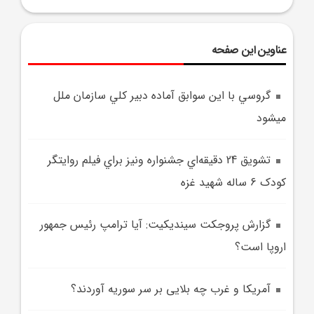
عناوین این صفحه
گروسي با اين سوابق آماده دبير کلي سازمان ملل
مي‎شود
تشويق 24 دقيقه‌اي جشنواره ونيز براي فيلم روايتگر
کودک 6 ساله شهيد غزه
گزارش پروجکت سينديکيت: آيا ترامپ رئيس جمهور
اروپا است؟
آمریکا و غرب چه بلایی بر سر سوریه آوردند؟