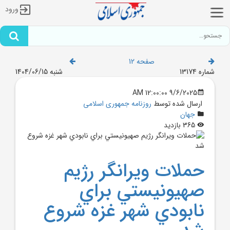
ورود
صفحه 12
شماره 13174
شنبه 1404/06/15
9/6/2025 12:00:00 AM
ارسال شده توسط
روزنامه جمهوری اسلامی
جهان
365 بازدید
حملات ويرانگر رژيم
صهيونيستي براي
نابودي شهر غزه شروع