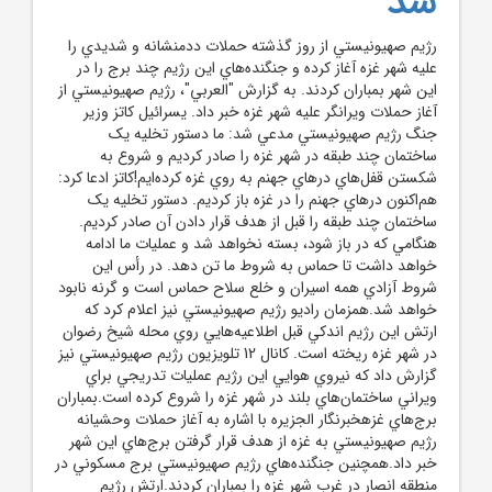
شد
رژيم صهيونيستي از روز گذشته حملات ددمنشانه و شديدي را
عليه شهر غزه آغاز کرده و جنگنده‌هاي اين رژيم چند برج را در
اين شهر بمباران کردند. به گزارش "العربي"، رژيم صهيونيستي از
آغاز حملات ويرانگر عليه شهر غزه خبر داد. يسرائيل کاتز وزير
جنگ رژيم صهيونيستي مدعي شد: ما دستور تخليه يک
ساختمان چند طبقه در شهر غزه را صادر کرديم و شروع به
شکستن قفل‌هاي درهاي جهنم به روي غزه کرده‌ايم!کاتز ادعا کرد:
هم‌اکنون درهاي جهنم را در غزه باز کرديم. دستور تخليه يک
ساختمان چند طبقه را قبل از هدف قرار دادن آن صادر کرديم.
هنگامي که در باز شود، بسته نخواهد شد و عمليات ما ادامه
خواهد داشت تا حماس به شروط ما تن دهد. در رأس اين
شروط آزادي همه اسيران و خلع سلاح حماس است و گرنه نابود
خواهد شد.همزمان راديو رژيم صهيونيستي نيز اعلام کرد که
ارتش اين رژيم اندکي قبل اطلاعيه‌هايي روي محله شيخ رضوان
در شهر غزه ريخته است. کانال 12 تلويزيون رژيم صهيونيستي نيز
گزارش داد که نيروي هوايي اين رژيم عمليات تدريجي براي
ويراني ساختمان‌هاي بلند در شهر غزه را شروع کرده است.بمباران
برج‌هاي غزهخبرنگار الجزيره با اشاره به آغاز حملات وحشيانه
رژيم صهيونيستي به غزه از هدف قرار گرفتن برج‌هاي اين شهر
خبر داد.همچنين جنگنده‌هاي رژيم صهيونيستي برج مسکوني در
منطقه انصار در غرب شهر غزه را بمباران کردند.ارتش رژيم