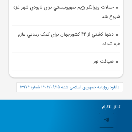
حملات ويرانگر رژيم صهيونيستي براي نابودي شهر غزه
شروع شد
دهها کشتي از 44 کشورجهان براي کمک رساني عازم
غزه شدند
ضيافت نور
دانلود روزنامه جمهوری اسلامی شنبه 1404/06/15 شماره 13174
کانال تلگرام