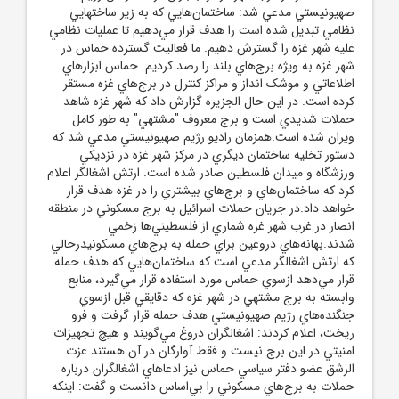
صهيونيستي مدعي شد: ساختمان‌هايي که به زير ساختهايي
نظامي تبديل شده است را هدف قرار مي‌دهيم تا عمليات نظامي
عليه شهر غزه را گسترش دهيم. ما فعاليت گسترده حماس در
شهر غزه به ويژه برج‌هاي بلند را رصد کرديم. حماس ابزارهاي
اطلاعاتي و موشک انداز و مراکز کنترل در برج‌هاي غزه مستقر
کرده است. در اين حال الجزيره گزارش داد که شهر غزه شاهد
حملات شديدي است و برج معروف "مشتهي" به طور کامل
ويران شده است.همزمان راديو رژيم صهيونيستي مدعي شد که
دستور تخليه ساختمان ديگري در مرکز شهر غزه در نزديکي
ورزشگاه و ميدان فلسطين صادر شده است. ارتش اشغالگر اعلام
کرد که ساختمان‌هاي و برج‌هاي بيشتري را در غزه هدف قرار
خواهد داد.در جريان حملات اسرائيل به برج مسکوني در منطقه
انصار در غرب شهر غزه شماري از فلسطيني‌ها زخمي
شدند.بهانه‌هاي دروغين براي حمله به برج‌هاي مسکونيدرحالي
که ارتش اشغالگر مدعي است که ساختمان‌هايي که هدف حمله
قرار مي‌دهد ازسوي حماس مورد استفاده قرار مي‌گيرد، منابع
وابسته به برج مشتهي در شهر غزه که دقايقي قبل ازسوي
جنگنده‌هاي رژيم صهيونيستي هدف حمله قرار گرفت و فرو
ريخت، اعلام کردند: اشغالگران دروغ مي‌گويند و هيچ تجهيزات
امنيتي در اين برج نيست و فقط آوارگان در آن هستند.عزت
الرشق عضو دفتر سياسي حماس نيز ادعاهاي اشغالگران درباره
حملات به برج‌هاي مسکوني را بي‌اساس دانست و گفت: اينکه