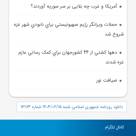
آمریکا و غرب چه بلایی بر سر سوریه آوردند؟
حملات ويرانگر رژيم صهيونيستي براي نابودي شهر غزه
شروع شد
دهها کشتي از 44 کشورجهان براي کمک رساني عازم
غزه شدند
ضيافت نور
دانلود روزنامه جمهوری اسلامی شنبه 1404/06/15 شماره 13174
کانال تلگرام