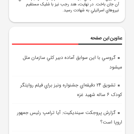
آن جان باخت. در نهايت، هند رجب نيز با شليک مستقيم
نيروهاي اسرائيلي به شهادت رسيد.
عناوین این صفحه
گروسي با اين سوابق آماده دبير کلي سازمان ملل
مي‎شود
تشويق 24 دقيقه‌اي جشنواره ونيز براي فيلم روايتگر
کودک 6 ساله شهيد غزه
گزارش پروجکت سينديکيت: آيا ترامپ رئيس جمهور
اروپا است؟