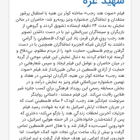
شهيد غزه
فيلم «صوت هند رجب» ساخته کوثر بن هنيه با استقبال پرشور
منتقدان و تماشاگران جشنواره ونيز روبه‌رو شد؛ حاضران در سالن
نمايش به مدت 24 دقيقه ايستاده تشويق کردند و گروهي از
بازيگران و سينماگران بين‌المللي نيز با در دست داشتن تصوير
هند رجب روي فرش قرمز، ياد اين کودک فلسطيني را گرامي
داشتند.به گزارش شبکه الجزيره تماشاگران همچنين با در دست
گرفتن پرچم فلسطين، حمايت خود را از مردم مظلوم، بي‌دفاع و
گرسنه غزه اعلام کردند.به دنبال نمايش اين فيلم، موجي از گريه
در ميان حاضران و عوامل اين فيلم ايجاد و سپس شعارهايي در
حمايت از آزادي فلسطين در سالن طنين‌انداز شد.فيلم «صوت
هند رجب» ساخته کوثر بن هنيه، کارگردان تونسي در هفتاد و
نهمين جشنواره بين‌المللي فيلم ونيز به نمايش درآمد و در
بخش مسابقه رسمي اين رويداد فرهنگي براي کسب جايزه شير
طلايي رقابت مي‌کند. اين فيلم مستند- داستاني روايتگر
سرنوشت غم‌انگيز هند رجب، کودک 6 ساله فلسطيني است که
در جريان حملات ارتش اسرائيل به غزه به شهادت رسيد.فيلم
جزئيات آخرين لحظات زندگي هند را بازگو مي‌کند؛ دختري که
پس از کشته‌شدن خانواده‌اش در اثر حمله هوايي اسرائيل، در
خودرويي آسيب‌ديده گرفتار شد و با هلال احمر فلسطين تماس
گرفت و بيش از يک ساعت براي نجات خود کمک خواست. اما
خودروي امداد اعزامي نيز هدف حمله قرار گرفت و تيم امدادي