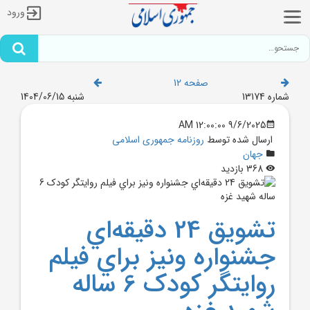
ورود
صفحه 12
شماره 13174
شنبه 1404/06/15
9/6/2025 12:00:00 AM
ارسال شده توسط
روزنامه جمهوری اسلامی
جهان
368 بازدید
تشويق 24 دقيقه‌اي
جشنواره ونيز براي فيلم
روايتگر کودک 6 ساله