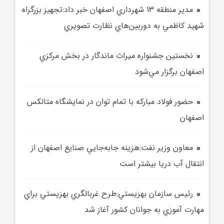
مدير منطقه 13 شهرداري اصفهان خبر داد:تجهيز بزرگراه
شهيد کاظمي به دوربين‌هاي نظارت تصويري
نخستين جشنواره ميراث ماندگار در بخش مرکزي
اصفهان برگزار مي‌شود
حضور فولاد مبارکه با تمام توان در نمايشگاه متالکس
اصفهان
معاون وزير نفت:هزينه جابه‌جايي صنايع اصفهان از
انتقال آب دريا بيشتر است
رئيس سازمان بهزيستي:طرح غربالگري بهزيستي براي
مهارت آموزي به جوانان کشور آغاز شد