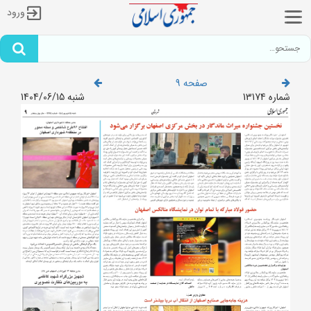
ورود
صفحه 9
شماره 13174
شنبه 1404/06/15