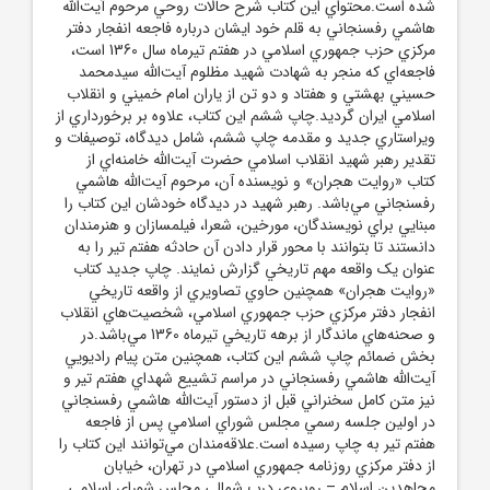
شده است.محتواي اين کتاب شرح حالات روحي مرحوم آيت‌الله
هاشمي رفسنجاني به قلم خود ايشان درباره فاجعه انفجار دفتر
مرکزي حزب جمهوري اسلامي در هفتم تيرماه سال 1360 است،
فاجعه‌اي که منجر به شهادت شهيد مظلوم آيت‌الله سيدمحمد
حسيني بهشتي و هفتاد و دو تن از ياران امام خميني و انقلاب
اسلامي ايران گرديد.چاپ ششم اين کتاب، علاوه بر برخورداري از
ويراستاري جديد و مقدمه چاپ ششم، شامل ديدگاه، توصيفات و
تقدير رهبر شهيد انقلاب اسلامي حضرت آيت‌الله خامنه‌اي از
کتاب «روايت هجران» و نويسنده آن، مرحوم آيت‌الله هاشمي
رفسنجاني مي‌باشد. رهبر شهيد در ديدگاه خودشان اين کتاب را
مبنايي براي نويسندگان، مورخين، شعرا، فيلمسازان و هنرمندان
دانستند تا بتوانند با محور قرار دادن آن حادثه هفتم تير را به
عنوان يک واقعه مهم تاريخي گزارش نمايند. چاپ جديد کتاب
«روايت هجران» همچنين حاوي تصاويري از واقعه تاريخي
انفجار دفتر مرکزي حزب جمهوري اسلامي، شخصيت‌هاي انقلاب
و صحنه‌هاي ماندگار از برهه‌ تاريخي تيرماه 1360 مي‌باشد.در
بخش ضمائم چاپ ششم اين کتاب، همچنين متن پيام راديويي
آيت‌الله هاشمي رفسنجاني در مراسم تشييع شهداي هفتم تير و
نيز متن کامل سخنراني قبل از دستور آيت‌الله هاشمي رفسنجاني
در اولين جلسه رسمي مجلس شوراي اسلامي پس از فاجعه
هفتم تير به چاپ رسيده است.علاقه‌مندان مي‌توانند اين کتاب را
از دفتر مرکزي روزنامه جمهوري اسلامي در تهران، خيابان
مجاهدين اسلام – روبروي درب شمالي مجلس شوراي اسلامي