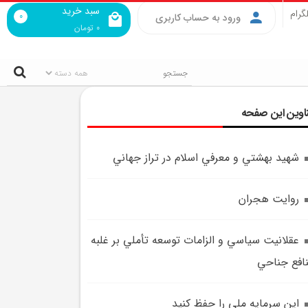
سبد خرید
گرام
0
ورود به حساب کاربری
0
تومان
اوین این صفحه
شهيد بهشتي و معرفي اسلام در تراز جهاني
روايت هجران
عقلانيت سياسي و الزامات توسعه تأملي بر غلبه
افع جناحي
اين سرمايه ملي را حفظ کنيد