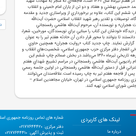
حزب جمهوري اسلامي در هفتم تيرماه سال 1360 است، فاجعه‌اي که منجر به شهادت شهيد
مد حسيني بهشتي و هفتاد و دو تن از ياران امام خميني و انقلاب
اپ ششم اين کتاب، علاوه بر برخورداري از ويراستاري جديد و مقدمه
، توصيفات و تقدير رهبر شهيد انقلاب اسلامي حضرت آيت‌الله
دا
ايت هجران» و نويسنده آن، مرحوم آيت‌الله هاشمي رفسنجاني
 ديدگاه خودشان اين کتاب را مبنايي براي نويسندگان، مورخين، شعرا،
انستند تا بتوانند با محور قرار دادن آن حادثه هفتم تير را به عنوان
 گزارش نمايند. چاپ جديد کتاب «روايت هجران» همچنين حاوي
يخي انفجار دفتر مرکزي حزب جمهوري اسلامي، شخصيت‌هاي انقلاب و
صحنه‌هاي ماندگار از برهه‌ تاريخي تيرماه 1360 مي‌باشد.در بخش ضمائم چاپ ششم اين
م راديويي آيت‌الله هاشمي رفسنجاني در مراسم تشييع شهداي هفتم
نراني قبل از دستور آيت‌الله هاشمي رفسنجاني در اولين جلسه رسمي
 از فاجعه هفتم تير به چاپ رسيده است.علاقه‌مندان مي‌توانند
رکزي روزنامه جمهوري اسلامي در تهران، خيابان مجاهدين اسلام –
لس شوراي اسلامي تهيه کنند.
شماره های تماس روزنامه جمهوری اسل
لینک های کاربردی
دفتر مرکزی: 02177644420
درباره ما
ثبت و پذیرش آگهی: 02177644410