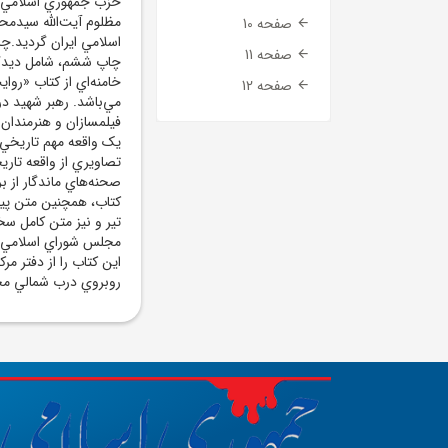
مظلوم آيت‌الله سيدمح
صفحه 10
اسلامي ايران گرديد.چ
صفحه 11
چاپ ششم، شامل ديدگاه
خامنه‌اي از کتاب «رو
صفحه 12
مي‌باشد. رهبر شهيد در
فيلمسازان و هنرمندان د
يک واقعه مهم تاريخي
تصاويري از واقعه تار
کتاب، همچنين متن پيا
تير و نيز متن کامل سخ
مجلس شوراي اسلامي پس
اين کتاب را از دفتر م
روبروي درب شمالي مج