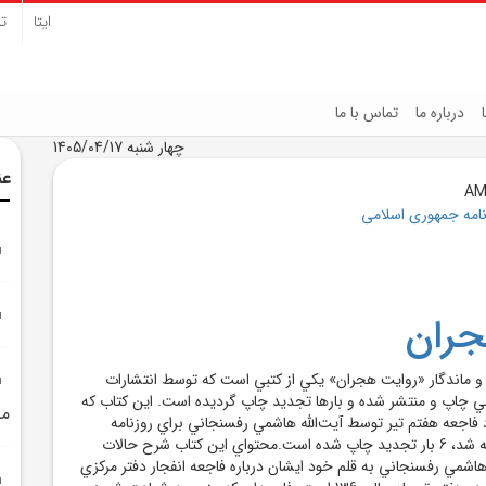
ایتا
تل
درباره ما
تماس با ما
چهار شنبه 1405/04/17
عن
نامه جمهوری اسلامی
جران
 و ماندگار «روايت هجران» يکي از کتبي است که توسط انتشارات
ي چاپ و منتشر شده و بارها تجديد چاپ گرديده است. اين کتاب که
من
د فاجعه هفتم تير توسط آيت‌الله هاشمي رفسنجاني براي روزنامه
جمهوري اسلامي نوشته شد، 6 بار تجديد چاپ شده است.محتواي اين کتاب شرح حالات
اشمي رفسنجاني به قلم خود ايشان درباره فاجعه انفجار دفتر مرکزي