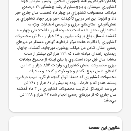
زاهدان-خبرنگارروزنامه جمهوري اسلامي: رئيس سازمان جهاد
کشاورزي سيستان و بلوچستان از رشد چشمگير 29 درصدي
مبادلات محصولات کشاورزي در چهار ماه نخست سال جاري خبر
داد و افزود: اين امر در پي تأکيدات اخير وزير جهاد کشاورزي بر
نقش‌آفريني استان‌هاي مرزي و تفويض اختيارات ويژه به
استانداران محقق شده است.دهمرده اظهار داشت: طي چهار ماه
گذشته امسال، بالغ بر يک ميليون و 13 هزار و 600 تن محصولات
کشاورزي با نظارت هفت مرکز قرنطينه گياهي مستقر در مرزهاي
رسمي استان شامل مرز ميلک، پيشين، ميرجاوه، گمشاد، چابهار،
ريمدان، زاهدان مبادله شده که 229 هزار تن بيشتر از مدت
مشابه سال قبل بوده است.وي با بيان اينکه از مجموع مبادلات
مرزي محصولات بخش کشاورزي، واردات 856 هزار و 102 تن
کالاهاي شامل برنج، گندم و جو، ذرت و کنجد و صادرات
محصولات کشاورزي که عمدتا انواع گوجه فرنگي، سيب درختي،
پسته، هندوانه و خرما،...بوده به بيش‌ از 60 هزار و 260 تن
مي‌رسد افزود:کل ترانزيت محصولات کشاورزي در 4 ماه گذشته
سال جاري که از مرزهاي رسمي انجام شده 97 هزار و 238 تن
مي‌باشد.
عناوین این صفحه