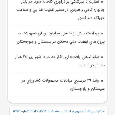
نظارت دامپزشکي بر فرآوري کنجاله سويا در بندر
چابهار؛ گامي راهبردي در مسير امنيت غذايي و سلامت
خوراک دام کشور
پرداخت بيش از 10 هزار ميليارد تومان تسهيلات به
پروژه‌هاي نهضت ملي مسکن در سيستان و بلوچستان
ساماندهي بافت‌هاي ناکارآمد در 10 شهر زير 25 هزار
خانوار در استان
رشد 29 درصدي مبادلات محصولات کشاورزي در
سيستان و بلوچستان
دانلود روزنامه جمهوری اسلامی سه شنبه 1404/05/14 شماره 13151