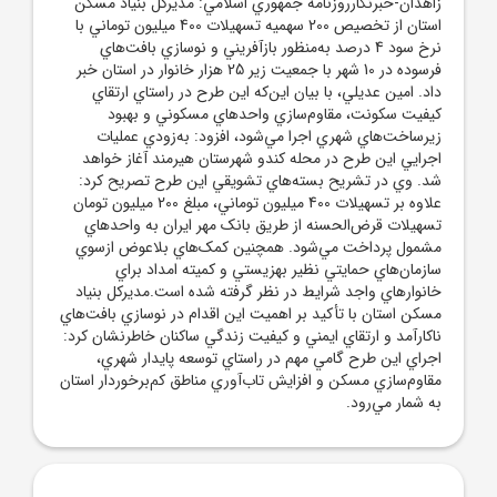
زاهدان-خبرنگارروزنامه جمهوري اسلامي: مديرکل بنياد مسکن
استان از تخصيص 200 سهميه تسهيلات 400 ميليون توماني با
نرخ سود 4 درصد به‌منظور بازآفريني و نوسازي بافت‌هاي
فرسوده در 10 شهر با جمعيت زير 25 هزار خانوار در استان خبر
داد. امين عديلي، با بيان اين‌که اين طرح در راستاي ارتقاي
کيفيت سکونت، مقاوم‌سازي واحدهاي مسکوني و بهبود
زيرساخت‌هاي شهري اجرا مي‌شود، افزود: به‌زودي عمليات
اجرايي اين طرح در محله کندو شهرستان هيرمند آغاز خواهد
شد. وي در تشريح بسته‌هاي تشويقي اين طرح تصريح کرد:
علاوه بر تسهيلات 400 ميليون توماني، مبلغ 200 ميليون تومان
تسهيلات قرض‌الحسنه از طريق بانک مهر ايران به واحدهاي
مشمول پرداخت مي‌شود. همچنين کمک‌هاي بلاعوض ازسوي
سازمان‌هاي حمايتي نظير بهزيستي و کميته امداد براي
خانوارهاي واجد شرايط در نظر گرفته شده است.مديرکل بنياد
مسکن استان با تأکيد بر اهميت اين اقدام در نوسازي بافت‌هاي
ناکارآمد و ارتقاي ايمني و کيفيت زندگي ساکنان خاطرنشان کرد:
اجراي اين طرح گامي مهم در راستاي توسعه پايدار شهري،
مقاوم‌سازي مسکن و افزايش تاب‌آوري مناطق کم‌برخوردار استان
به شمار مي‌رود.