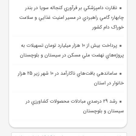
نظارت دامپزشکي بر فرآوري کنجاله سويا در بندر
چابهار؛ گامي راهبردي در مسير امنيت غذايي و سلامت
خوراک دام کشور
پرداخت بيش از 10 هزار ميليارد تومان تسهيلات به
پروژه‌هاي نهضت ملي مسکن در سيستان و بلوچستان
ساماندهي بافت‌هاي ناکارآمد در 10 شهر زير 25 هزار
خانوار در استان
رشد 29 درصدي مبادلات محصولات کشاورزي در
سيستان و بلوچستان