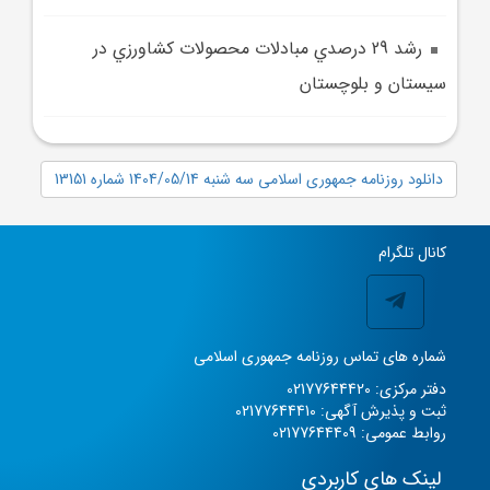
رشد 29 درصدي مبادلات محصولات کشاورزي در
سيستان و بلوچستان
دانلود روزنامه جمهوری اسلامی سه شنبه 1404/05/14 شماره 13151
کانال تلگرام
شماره های تماس روزنامه جمهوری اسلامی
دفتر مرکزی: 02177644420
ثبت و پذیرش آگهی: 02177644410
روابط عمومی: 02177644409
لینک های کاربردی