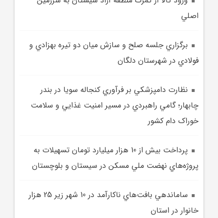
ورود کالا از گمرک منطقه آزاد سيستان به سرزمين
اصلي
برگزاري جلسه صلح و سازش ميان دو تيره بهزادي و
فولادي در شهرستان دلگان
نظارت دامپزشکي بر فرآوري کنجاله سويا در بندر
چابهار؛ گامي راهبردي در مسير امنيت غذايي و سلامت
خوراک دام کشور
پرداخت بيش از 10 هزار ميليارد تومان تسهيلات به
پروژه‌هاي نهضت ملي مسکن در سيستان و بلوچستان
ساماندهي بافت‌هاي ناکارآمد در 10 شهر زير 25 هزار
خانوار در استان