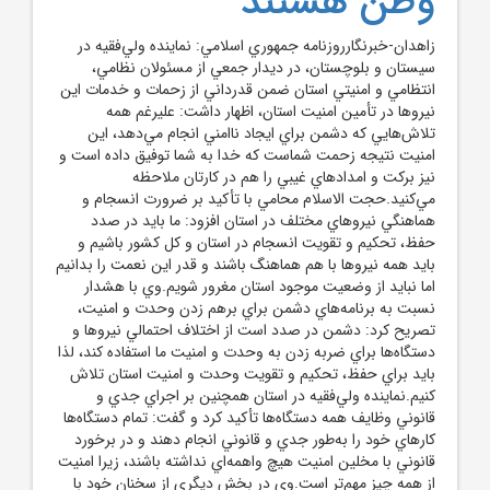
وطن هستند
زاهدان-خبرنگارروزنامه جمهوري اسلامي: نماينده ولي‌فقيه در
سيستان و بلوچستان، در ديدار جمعي از مسئولان نظامي،
انتظامي و امنيتي استان ضمن قدرداني از زحمات و خدمات اين
نيروها در تأمين امنيت استان، اظهار داشت: عليرغم همه
تلاش‌هايي که دشمن براي ايجاد ناامني انجام مي‌دهد، اين
امنيت نتيجه زحمت شماست که خدا به شما توفيق داده است و
نيز برکت و امدادهاي غيبي را هم در کارتان ملاحظه
مي‌کنيد.حجت الاسلام محامي با تأکيد بر ضرورت انسجام و
هماهنگي نيروهاي مختلف در استان افزود: ما بايد در صدد
حفظ، تحکيم و تقويت انسجام در استان و کل کشور باشيم و
بايد همه نيروها با هم هماهنگ باشند و قدر اين نعمت را بدانيم
اما نبايد از وضعيت موجود استان مغرور شويم.وي با هشدار
نسبت به برنامه‌هاي دشمن براي برهم زدن وحدت و امنيت،
تصريح کرد: دشمن در صدد است از اختلاف احتمالي نيروها و
دستگاه‌ها براي ضربه زدن به وحدت و امنيت ما استفاده کند، لذا
بايد براي حفظ، تحکيم و تقويت وحدت و امنيت استان تلاش
کنيم.نماينده ولي‌فقيه در استان همچنين بر اجراي جدي و
قانوني وظايف همه دستگاه‌ها تأکيد کرد و گفت: تمام دستگاه‌ها
کارهاي خود را به‌طور جدي و قانوني انجام دهند و در برخورد
قانوني با مخلين امنيت هيچ واهمه‌اي نداشته باشند، زيرا امنيت
از همه چيز مهم‌تر است.وي در بخش ديگري از سخنان خود با