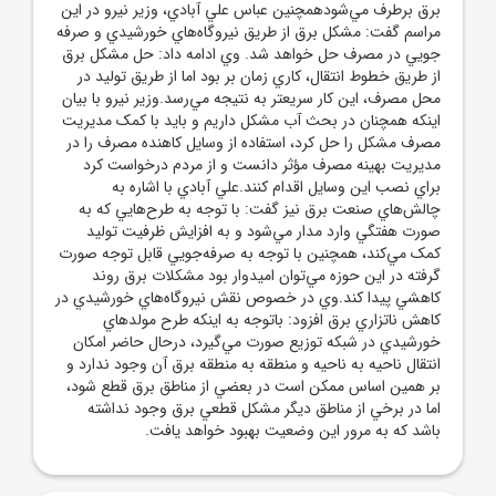
برق برطرف مي‌شودهمچنين عباس علي آبادي، وزير نيرو در اين
مراسم گفت: مشکل برق از طريق نيروگاه‌هاي خورشيدي و صرفه
جويي در مصرف حل خواهد شد. وي ادامه داد: حل مشکل برق
از طريق خطوط انتقال، کاري زمان بر بود اما از طريق توليد در
محل مصرف، اين کار سريعتر به نتيجه مي‌رسد.وزير نيرو با بيان
اينکه همچنان در بحث آب مشکل داريم و بايد با کمک مديريت
مصرف مشکل را حل کرد، استفاده از وسايل کاهنده مصرف را در
مديريت بهينه مصرف مؤثر دانست و از مردم درخواست کرد
براي نصب اين وسايل اقدام کنند.علي آبادي با اشاره به
چالش‌هاي صنعت برق نيز گفت: با توجه به طرح‌هايي که به
صورت هفتگي وارد مدار مي‌شود و به افزايش ظرفيت توليد
کمک مي‌‎کند، همچنين با توجه به صرفه‌جويي قابل توجه صورت
گرفته در اين حوزه مي‌توان اميدوار بود مشکلات برق روند
کاهشي پيدا کند.وي در خصوص نقش نيروگاه‌هاي خورشيدي در
کاهش ناتزاري برق افزود:‌ باتوجه به اينکه طرح مولدهاي
خورشيدي در شبکه توزيع صورت مي‌گيرد، درحال حاضر امکان
انتقال ناحيه به ناحيه و منطقه به منطقه برق آن وجود ندارد و
بر همين اساس ممکن است در بعضي از مناطق برق قطع شود،
اما در برخي از مناطق ديگر مشکل قطعي برق وجود نداشته
باشد که به مرور اين وضعيت بهبود خواهد يافت.