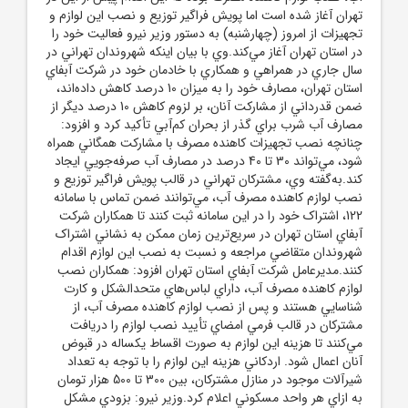
تهران آغاز شده است اما پويش فراگير توزيع و نصب اين لوازم و
تجهيزات از امروز (چهارشنبه) به دستور وزير نيرو فعاليت خود را
در استان تهران آغاز مي‌کند.وي با بيان اينکه شهروندان تهراني در
سال جاري در همراهي و همکاري با خادمان خود در شرکت آبفاي
استان تهران، مصارف خود را به ميزان 10 درصد کاهش داده‌اند،
ضمن قدرداني از مشارکت آنان، بر لزوم کاهش 10 درصد ديگر از
مصارف آب شرب براي گذر از بحران کم‌آبي تأکيد کرد و افزود:
چنانچه نصب تجهيزات کاهنده مصرف با مشارکت همگاني همراه
شود، مي‌تواند 30 تا 40 درصد در مصارف آب صرفه‌جويي ايجاد
کند.به‌گفته وي، مشترکان تهراني در قالب پويش فراگير توزيع و
نصب لوازم کاهنده مصرف آب، مي‌توانند ضمن تماس با سامانه
122، اشتراک خود را در اين سامانه ثبت کنند تا همکاران شرکت
آبفاي استان تهران در سريع‌ترين زمان ممکن به نشاني اشتراک
شهروندان متقاضي مراجعه و نسبت به نصب اين لوازم اقدام
کنند.مديرعامل شرکت آبفاي استان تهران افزود: همکاران نصب
لوازم کاهنده مصرف آب، داراي لباس‌هاي متحدالشکل و کارت
شناسايي هستند و پس از نصب لوازم کاهنده مصرف آب، از
مشترکان در قالب فرمي امضاي تأييد نصب لوازم را دريافت
مي‌کنند تا هزينه اين لوازم به صورت اقساط يکساله در قبوض
آنان اعمال شود. اردکاني هزينه اين لوازم را با توجه به تعداد
شيرآلات موجود در منازل مشترکان، بين 300 تا 500 هزار تومان
به ازاي هر واحد مسکوني اعلام کرد.وزير نيرو: بزودي مشکل