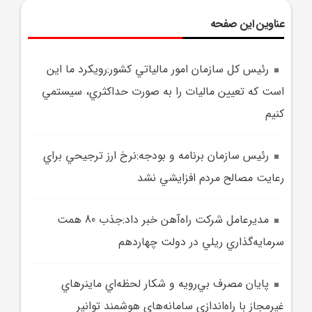
عناوین این صفحه
رئيس کل سازمان امور مالياتي کشور:رويکرد ما اين
است که تعيين ماليات را به صورت حداکثري، سيستمي
کنيم
رئيس سازمان برنامه و بودجه:نرخ ارز ترجيحي براي
رعايت مصالح مردم افزايشي نشد
مديرعامل شرکت راه‌آهن خبر داد:جذب 80 همت
سرمايه‌گذاري ريلي در دولت چهاردهم
پايان مصرف بي‌رويه و شکار لحظه‌اي ماينر‌هاي
غيرمجاز با راه‌اندازي سامانه‌هاي هوشمند توانير