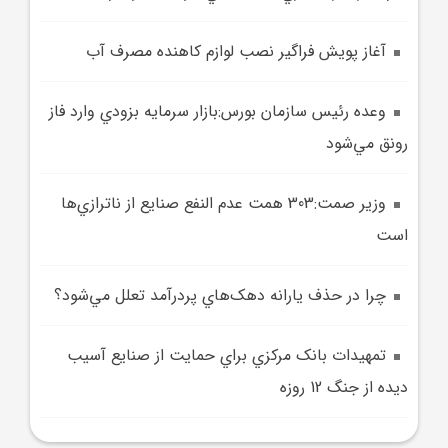
آغاز پويش فراگير نصب لوازم کاهنده مصرف آب
وعده رئيس سازمان بورس:بازار سرمايه بزودي وارد فاز
رونق مي‌شود
وزير صمت:303 همت عدم النفع صنايع از ناترازي‌ها
است
چرا در حذف يارانه دهک‌هاي پردرآمد تعلل مي‌شود؟
تمهيدات بانک مرکزي براي حمايت از صنايع آسيب
ديده از جنگ 12 روزه