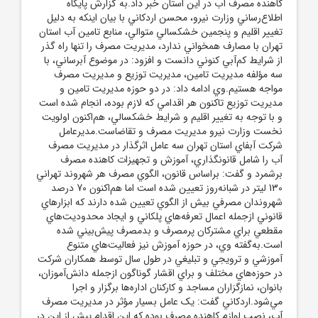
کاهنده مصرف آب در اين استان خبر داد.به گزارش پايگاه
اطلاع‌رساني وزارت نيرو، محسن اردکاني با بيان اينکه به دليل
تغيير اقليم و پنجمين خشکسالي متوالي، منابع تامين آب استان
تهران با مصارف همخواني ندارد، مديريت مصرف را تنها راه گذر
از شرايط کم‌آبي کنوني دانست و افزود: در موضوع آبرساني، با
سه مؤلفه مديريت تامين، مديريت توزيع و مديريت مصرف
مواجه هستيم.وي ادامه داد: در دو حوزه مديريت تامين و
مديريت توزيع تاکنون هر اقدامي که لازم بوده، انجام شده است
و با توجه به تغيير اقليم و شرايط خشکسالي، هم‌اکنون اولويت
نخست وزارت نيرو مديريت مصرف و تقاضاست.مديرعامل
شرکت آبفاي استان تهران سه عامل اثرگذار در مديريت مصرف
آب را شامل قانونگذاري، آموزش و تجهيزات کاهنده مصرف
برشمرد و گفت: براساس قانون، الگوي مصرف هر شهروند تهراني
130 ليتر در شبانه‌روز تعيين شده است اما هم‌اکنون 70 درصد
شهروندان مصرفي بيش از الگوي تعيين شده دارند که ابزارهاي
قانوني ازجمله اعمال تعرفه‌هاي پلکاني و ايجاد محدوديت‌هاي
مقطعي براي مشترکان پرمصرف و بدمصرف پيش‌بيني شده
است.به‌گفته وي، در حوزه آموزش نيز فعاليت‌هاي متنوع
آموزشي و ترويجي و تبليغي در طول سال توسط همکاران شرکت
در حوزه‌هاي مختلف و براي اقشار گوناگون ازجمله دانش‌آموزان،
بانوان، نمازگزاران مساجد و کارکنان اداره‌ها برگزار و اجرا
مي‌شود.اردکاني گفت: يک عامل بسيار مؤثر در مديريت مصرف
آب، نصب لوازم کاهنده مصرف بوده که اين اقدام پيش از اين در