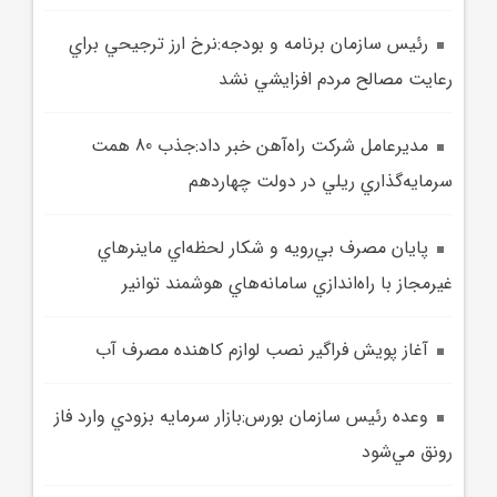
رئيس سازمان برنامه و بودجه:نرخ ارز ترجيحي براي
رعايت مصالح مردم افزايشي نشد
مديرعامل شرکت راه‌آهن خبر داد:جذب 80 همت
سرمايه‌گذاري ريلي در دولت چهاردهم
پايان مصرف بي‌رويه و شکار لحظه‌اي ماينر‌هاي
غيرمجاز با راه‌اندازي سامانه‌هاي هوشمند توانير
آغاز پويش فراگير نصب لوازم کاهنده مصرف آب
وعده رئيس سازمان بورس:بازار سرمايه بزودي وارد فاز
رونق مي‌شود