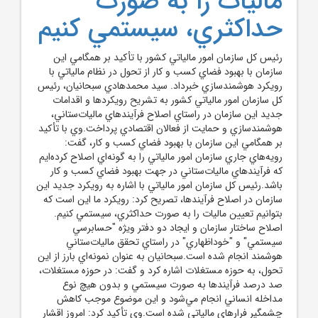
ماليات را به صورت
حداکثري، سيستمي کنيم
رئيس کل سازمان امور مالياتي کشور با تأکيد بر همگامي اين
سازمان با بهبود فضاي کسب و کار از تحول در نظام مالياتي با
رويکرد هوشمندسازي خبرداد. سيد محمدهادي سبحانيان، رئيس
کل سازمان امور مالياتي کشور به تشريح رويکردها و اقدامات
جديد اين سازمان در راستاي اصلاح فرآيندهاي ماليات‌ستاني،
هوشمندسازي و حمايت از فعالان اقتصادي پرداخت.وي با تأکيد
بر همگامي اين سازمان با بهبود فضاي کسب و کار، گفت:
رويه‌هاي جاري سازمان امور مالياتي را به گونه‌اي اصلاح کرده‌ايم
که فرآيندهاي ماليات‌ستاني در جهت بهبود فضاي کسب و کار
باشد.رئيس کل سازمان امور مالياتي با اشاره به رويکرد جديد اين
سازمان در اصلاح فرآيندها، تصريح کرد: رويکرد ما اين است که
بتوانيم تعيين ماليات را به صورت حداکثري، سيستمي کنيم.
اصلاح ساختار سازمان و ايجاد دو دفتر ويژه "حسابرسي
سيستمي" و "خوداظهاري" در راستاي تحقق ماليات‌ستاني
هوشمند انجام شده است.سبحانيان به عنوان نمونه‌اي بارز از اين
تحول، به حوزه مستغلات اشاره کرد و گفت: در حوزه مستغلات،
صد درصد فرآيندها به صورت سيستمي و بدون هيچ نوع
مداخله انساني انجام مي‌شود و اين موضوع موجب کاهش
چشمگير فرارهاي مالياتي شده است.وي تأکيد کرد: امروز اقشار