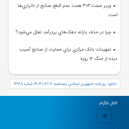
وزير صمت:303 همت عدم النفع صنايع از ناترازي‌ها
است
چرا در حذف يارانه دهک‌هاي پردرآمد تعلل مي‌شود؟
تمهيدات بانک مرکزي براي حمايت از صنايع آسيب
ديده از جنگ 12 روزه
دانلود روزنامه جمهوری اسلامی پنجشنبه 1404/06/06 شماره 13168
کانال تلگرام