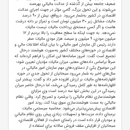
ضعيف جامعه بيش از گذشته از عدالت مالياتي بهره‌مند
مي‌شوند و اين تحول بزرگ، گامي مؤثر در جهت اجراي عدالت
اقتصادي در کشور به‌شمار مي‌رود. درواقع، بيش از 90 درصد
ماليات مشاغل زير 30 ميليون تومان است و تمرکز بر دانه درشت
هاست و اگر کسي مستحق پرداخت ماليات نيست ماليات
نمي‌دهد. به جهت اينکه ما سطح معافيت را بالا برديم از 12
ميليون مودي، 9 ميليون و سيصد هزار مودي ماليات صفر
دارند.رئيس کل سازمان امور مالياتي با بيان اينکه اطلاعات مالي و
اقتصادي در حوزه‌هاي مختلف کشور به‌صورت هوشمند درحال
تجميع است گفت: امروز سامانه‌ها اين امکان را فراهم کرده‌اند که
صرفاً براساس داده‌هاي معتبر، ميزان ماليات مؤديان تعيين شود؛
اين موضوع يکي از دستاوردهاي مهم سازمان امور مالياتي در
سال‌هاي اخير به شمار مي‌رود.سبحانيان از تحول جدي در حوزه
اظهارنامه‌هاي ماليات بر ارزش افزوده خبر داد و گفت: پيشتر اين
اظهارنامه‌ها به طور کامل رسيدگي مي‌شد، اما درحال حاضر ميزان
رسيدگي در اين بخش تنها سه درصد است.وي مزاياي
هوشمندسازي نظام مالياتي را برشمرد و تصريح کرد: وقتي نظام
مالياتي به سمت هوشمندسازي سوق پيدا کند، روند امور
اقتصادي پيش‌بيني‌پذيرتر مي‌شود. محاسبه سيستمي ماليات
برمبناي داده، مزيت‌ها و تسهيلات زيادي پيش روي نظام مالياتي
و موديان قرار داده است.در راستاي حمايت از فعالان اقتصادي،
سبحانيان از افزايش سقف فروش سالانه براي استفاده از