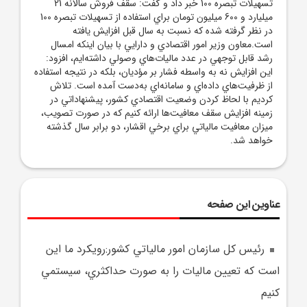
تسهيلات تبصره 100 خبر داد و گفت: سقف فروش سالانه 21
ميليارد و 600 ميليون تومان براي استفاده از تسهيلات تبصره 100
در نظر گرفته شده که نسبت به سال قبل افزايش يافته
است.معاون وزير امور اقتصادي و دارايي با بيان اينکه امسال
رشد قابل توجهي در عدد ماليات‌هاي وصولي داشته‌ايم، افزود:
اين افزايش نه به واسطه فشار بر مؤديان، بلکه در نتيجه استفاده
از ظرفيت‌هاي داده‌اي و سامانه‌اي به‌دست آمده است. تلاش
کرديم با لحاظ کردن وضعيت اقتصادي کشور، پيشنهاداتي در
زمينه افزايش سقف معافيت‌ها ارائه کنيم که در صورت تصويب،
ميزان معافيت مالياتي براي برخي اقشار، دو برابر سال گذشته
خواهد شد.
عناوین این صفحه
رئيس کل سازمان امور مالياتي کشور:رويکرد ما اين
است که تعيين ماليات را به صورت حداکثري، سيستمي
کنيم