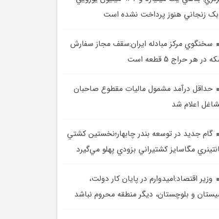
بک زنجاني هنوز پرداخت نشده است
سخنگوي مرکز مبادله ايران:سقف مجاز سفارش
 در هر حراج 5 قطعه است
حداقل درآمد مشمول ماليات مقطوع صاحبان
اغل اعلام شد
گام جديد در توسعه بندر چابهار؛نخستين کشتي
نتينري مگاسايز کشتيراني بزودي پهلو مي‌گيرد
وزير اقتصاد:اميدوارم در پايان کار دولت،
ستان و بلوچستان، ديگر منطقه محروم نباشد