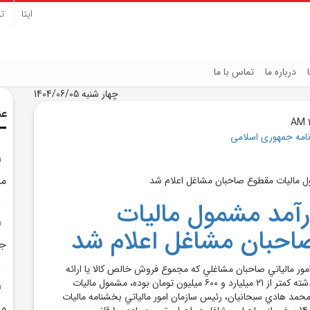
ایتا
تل
درباره ما
تماس با ما
چهار شنبه 1404/06/05
عن
نامه جمهوری اسلامی
مش
آمد مشمول ماليات
حبان مشاغل اعلام شد
جد
مور مالياتي صاحبان مشاغلي که مجموع فروش خالص کالا يا ارائه
خدمات آنها در سال گذشته کمتر از 21 ميليارد و 600 ميليون تومان بوده، مشمول ماليات
مد هادي سبحانيان، رئيس سازمان امور مالياتي بخشنامه ماليات