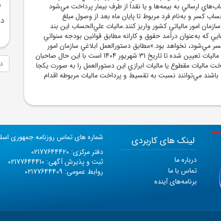
اي ارسالي به بيمه‌ها و يا نقداً از طرف بيمار پرداخت مي‌شود
حساب کسر و به‌نام فرد مربوط تا پايان ماه بعد از وصول مبلغ
در
ان امور مالياتي کشور واريز کنند.ماليات علي‌الحساب اين بند
ي که به‌عنوان درآمد حقوق و کارانه مطابق قوانين بودجه سنواتي
سر مي‌شود، نخواهد بود.»مطابق دستورالعمل ابلاغي سازمان امور
مالياتي مهلت پرداخت ماليات تعيين شده تا تاريخ 31 شهريور 1404 است با اين حال صاحبان
دا
ت ماليات مقطوع يا ماليات ابرازي اين دستورالعمل را به صورت يکجا
ه باشند مي‌توانند نسبت به تقسيط و پرداخت ماليات مربوطه اقدام
شماره های تماس روزنامه جمهوری اسل
لینک های کاربردی
دفتر مرکزی: 02177644420
درباره ما
ثبت و پذیرش آگهی: 02177644410
تماس با ما
روابط عمومی: 02177644409
برنامه‌های آینده