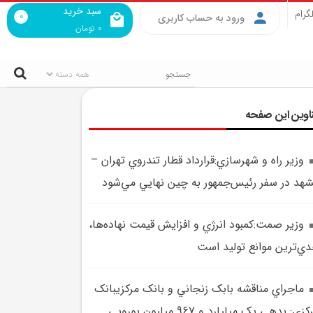
سبد خرید
گرام
0
ورود به حساب کاربری
0
تومان
اوین این صفحه
وزير راه و شهرسازي:قرارداد قطار تندروي تهران –
هد در سفر رئيس‌جمهور به چين نهايي مي‌شود
وزير صمت:کمبود انرژي و افزايش قيمت نهاده‌ها،
ي‌ترين موانع توليد است
ماجراي مناقشه بابک زنجاني و بانک مرکزيبانک
مرکزي: بدهي يک ميليارد و 967 ميليون يورويي