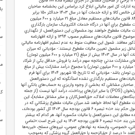
مقطوع عملکرد سال 1403 برخي از صاحبان مشاغل در اجراي تبصره ماده 100 قانون
به ادارات کل امور مالياتي ابلاغ کرد.براساس اين بخشنامه صاحبان
با
مشاغليکه مجموع فروش خالص کالا و ارائه خدمات آنها در سال 1403 حداکثر 150 برابر
معافيت موضوع ماده 84 قانون ماليات‌هاي مستقيم معادل مبلغ 21 ميليارد و 600 ميليون
ات مقطوع براي آنها در درگاه خدمات الکترونيک سازمان بارگذاري
 ماليات مقطوع خواهند بود.مشمولان اين دستورالعمل، از نگهداري
سکه
دفاتر و اسناد و مدارک موضوع قانون ماليات‌هاي مستقيم مصوب 1394 و ارائه اظهارنامه
ذکور معافند. شمول اين معافيت منوط به عدم تسليم اظهارنامه مالياتي
غل زير مشمول تعيين ماليات مقطوع نيستند:- مؤدياني که ميزان
فروش کالا و ارائه خدمات آنها در سال 1403 بيش از مبلغ (21 ميليارد و 600 ميليون تومان)
هاي مشارکت مدني چنانچه سهم درآمد يا فروش حداقل يکي از شرکاء
مش
بيش از مبلغ مذکور (21 ميليارد و 600 ميليون تومان) يا مجموع درآمد مشارکت بيش از مبلغ
43 ميليارد و 200 ميليون تومان باشد- مؤدياني که تا تاريخ 15 شهريور 1404 براي آنها فرم
ه 100 قانون ماليات‌هاي مستقيم بارگذاري نشده استآنگونه که اين دستورالعمل
از صاحبان مشاغلي که بخشي از وجوه واريزي به حساب‌هاي بانکي آنها
از طريق دستگاه‌هاي کارتخوان (POS) يا ساير ابزارهاي پرداخت، درآمد آنها نيست (از جمله
کا
بنگاه‌هاي معاملات املاک، حق‌العمل‌کاران و ساير مشاغل مشابه)، اين
ت مقطوع آنها لحاظ خواهد شد.ميزان ماليات مقطوع پزشکاني که در
عملکرد سال 1403 مشمول حکم بند «ث» تبصره 6 قانون بودجه سال 1403 کل کشور بوده‌اند،
ه مطابق اين دستورالعمل يا ماليات مکسوره آنها، هر کدام که بيشتر
سي
باشد، تعيين مي‌شود.متن بند «ث» تبصره 6 قانون بودجه 1403 به اين شرح است:«تمامي
دولتي، خصوصي، وابسته به نهادهاي عمومي، نيروهاي مسلح، خيريه‌ها
و شرکت‌هاي دولتي مکلفند 10 ‌درصد از حق‌الزحمه يا حق‌العمل گروه پزشکي که به‌موجب