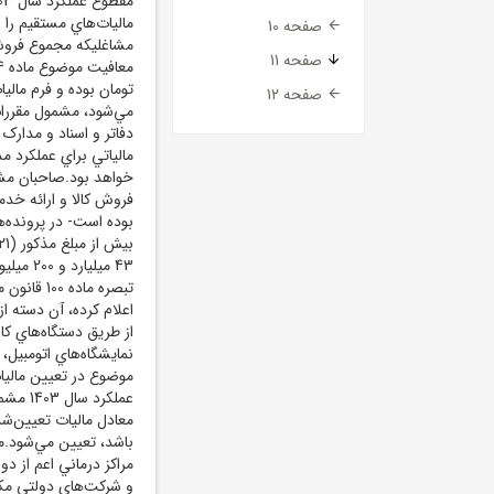
ماليات‌هاي مستقيم را 
صفحه 10
صفحه 11
تومان بوده و فرم مالي
صفحه 12
مي‌شود، مشمول مقررات
مالياتي براي عملکرد م
خواهد بود.صاحبان مشا
بوده است- در پرونده‌
تبصره ماد
اعلام کرده، آن دسته 
نمايشگاه‌هاي اتومبيل، 
موضوع در تعيين ماليا
معادل ماليات تعيين‌شد
مراکز درماني اعم از 