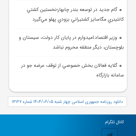
گام جديد در توسعه بندر چابهار؛نخستين کشتي
کانتينري مگاسايز کشتيراني بزودي پهلو مي‌گيرد
وزير اقتصاد:اميدوارم در پايان کار دولت، سيستان و
بلوچستان، ديگر منطقه محروم نباشد
گلايه فعالان بخش خصوصي از توقف عرضه جو در
سامانه بازارگاه
دانلود روزنامه جمهوری اسلامی چهار شنبه 1404/06/05 شماره 13167
کانال تلگرام