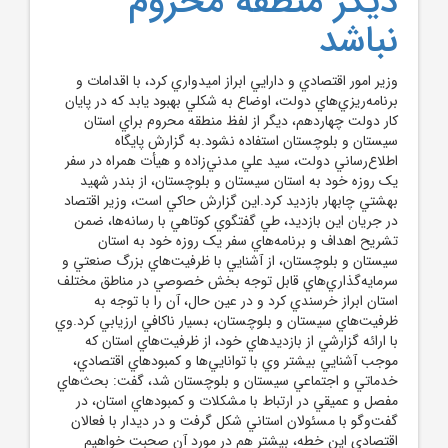
ديگر منطقه محروم
نباشد
وزير امور اقتصادي و دارايي ابراز اميدواري کرد، با اقدامات و
برنامه‌ريزي‌هاي دولت، اوضاع به شکلي بهبود يابد که در پايان
کار دولت چهاردهم، ديگر از لفظ منطقه محروم براي استان
سيستان و بلوچستان استفاده نشود.به گزارش پايگاه
اطلاع‌رساني دولت، سيد علي مدني‌زاده و هيأت همراه در سفر
يک روزه خود به استان سيستان و بلوچستان، از بندر شهيد
بهشتي چابهار بازديد کرد.اين گزارش حاکي است، وزير اقتصاد
در جريان اين بازديد، طي گفتگوي کوتاهي با رسانه‌ها، ضمن
تشريح اهداف و برنامه‌هاي سفر يک روزه خود به استان
سيستان و بلوچستان، از آشنايي با ظرفيت‌هاي بزرگ صنعتي و
سرمايه‌گذاري‌هاي قابل توجه بخش خصوصي در مناطق مختلف
استان ابراز خرسندي کرد و در عين حال، آن را با توجه به
ظرفيت‌هاي سيستان و بلوچستان، بسيار ناکافي ارزيابي کرد.وي
با ارائه گزارشي از بازديد‌هاي خود، از ظرفيت‌هاي استان که
موجب آشنايي بيشتر وي با توانايي‌ها و کمبودهاي اقتصادي،
خدماتي و اجتماعي سيستان و بلوچستان شد، گفت: بحث‌هاي
مفصل و عميقي در ارتباط با مشکلات و کمبودهاي استان، در
گفت‌وگو با مسئولان استاني شکل گرفت و در ديدار با فعالان
اقتصادي اين خطه، بيشتر هم در مورد آن صحبت خواهيم