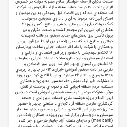
صنعت مکران از جمله خواستار اصلاح مصوبه دولت در خصوص
الزام پرداخت 20 درصد حقابه استفاده از آب اقيانوس به شرکت
آب منطقه‌اي شد که وزير اقتصاد قول رسيدگي به اين موضوع و
اصلاح آيين‌نامه مربوط به آن را داد.وي همچنين درخواست
کمک دولت براي تأمين مالي بخشي از منابع تکميل پروژه 14
هکتاري آب شيرين کن مجتمع کشت و صنعت مکران و نيز
پروژه تأمين برق بخش‌هاي جديد مجتمع در قالب تسهيلات
دولتي را مطرح کرد که مدني زاده در اين ارتباط نيز قول بررسي
و همکاري با شرکت را داد.آغاز عمليات اجرايي ساخت بيمارستان
96 تختخوابيهمچنين با حضور وزير امور اقتصادي و دارايي و
استاندار سيستان و بلوچستان، ساخت عمليات اجرايي بيمارستان
96 تختخوابي کيمياي چابهار آغاز شد. وزير امور اقتصادي و
دارايي در ادامه مجتمع آموزشي «ايران‌ما13» در چابهار با زيربناي
1328 مترمربع و اعتبار 26 ميليارد تومان را افتتاح کرد. اين پروژه
با مشارکت خير نيک‌انديش «غلامحسين مطهري» و همکاري
مستقيم مردم منطقه اجرايي شد و نمونه‌اي برجسته از نقش
مؤثر مشارکت مردمي در توسعه فضاهاي آموزشي است.همچنين
آيين افتتاح پروژه هوشمندسازي خدمات شهروندي و جامعه
گردشگري سازمان منطقه آزاد تجاري ـ صنعتي چابهار با حضور
مدني‌زاده، وزير امور اقتصادي و دارايي و منصور بيجار، استاندار
سيستان و بلوچستان برگزار شد.اين پروژه با همکاري بانک‌ من
(mee bank) و سازمان منطقه آزاد چابهار طراحي و اجرا شده
است و امکان صدور فوري کارت بانکي هوشمند براي شهروندان