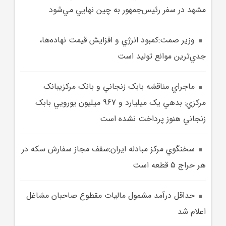
مشهد در سفر رئيس‌جمهور به چين نهايي مي‌شود
وزير صمت:کمبود انرژي و افزايش قيمت نهاده‌ها،
جدي‌ترين موانع توليد است
ماجراي مناقشه بابک زنجاني و بانک مرکزيبانک
مرکزي: بدهي يک ميليارد و 967 ميليون يورويي بابک
زنجاني هنوز پرداخت نشده است
سخنگوي مرکز مبادله ايران:سقف مجاز سفارش سکه در
هر حراج 5 قطعه است
حداقل درآمد مشمول ماليات مقطوع صاحبان مشاغل
اعلام شد