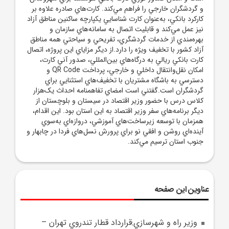
و گردشگران خارجي را فراهم مي‌کند. کارت‌هاي صادره علاوه بر
کارکرد بانکي، به‌عنوان کارت شناسايي يکپارچه ساکنين مناطق آزاد
نيز عمل مي‌کند و قابليت اتصال به سامانه‌هاي سازمان و
بهره‌مندي از خدمات گردشگري، تفريحي و سياحتي همه مناطق
آزاد کشور با تخفيف ويژه را دارد.از ديگر مزاياي اين پروژه، اتصال
کارت بانکي ريالي به درگاه‌هاي بين‌المللي، صدور آني کارت،
امکان نقل‌وانتقال داخلي و خارجي، پرداخت QR Code و
دسترسي به باشگاه مشتريان با تخفيف‌هاي استثنايي براي
گردشگران است.گفتني است امضاي تفاهمنامه احداث يک‌هزار
کلاس درس با حضور وزير اقتصاد در سيستان و بلوچستان از
ديگر برنامه‌هاي سفر وزير اقتصاد به اين استان بود. اين اقدام،
همزمان با توسعه زيرساخت‌هاي آموزشي، دروازه‌اي به‌سوي
آينده‌اي روشن و افقي نو براي پرورش نسل‌هاي فردا در چابهار و
جنوب استان ترسيم مي‌کند.
عناوین این صفحه
وزير راه و شهرسازي:قرارداد قطار تندروي تهران –