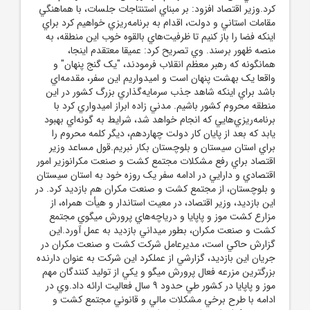
کرد.وزير اقتصاد افزود: بر مبناي استنتاجات جلسات، با هماهنگي
مقامات استاني و دولت، اقدام به برنامه‌ريزي‌ خواهيم کرد براي
اينکه فضا را باز کنيم تا ظرفيت‌هاي بالقوه خوب اين منطقه، به
منصه ظهور برسند. وي تصريح کرد: عميقا معتقدم اينجا،
همانگونه که رهبر معظم انقلاب فرمودند، "يک گنج پنهان" و
واقعا يک بهشت پنهان است و اميدواريم اين سفر، مقدمه‌اي
باشد براي اينکه شاهد جذب سرمايه‌گذاري بزرگ کشور در اين
منطقه محروم کشور باشيم. مدني زاده ابراز اميدواري کرد با
برنامه‌ريزي‌هايي که انجام خواهد شد، شرايط به گونه‌اي بهبود
يابد که بعد از پايان کار دولت چهاردهم، ديگر کلمه محروم را
براي استان سيستان و بلوچستان بکار نبريم.قول مساعد وزير
اقتصاد براي رفع مشکلات مجتمع کشت و صنعت مکرانوزير امور
اقتصادي و دارايي در ادامه سفر يک روزه خود به استان سيستان
و بلوچستان، از مجتمع کشت و صنعت مکران هم بازديد کرد. در
اين بازديد، وزير اقتصاد، در معيت استاندار و هيأت همراه، از
مزارع کشت موز و پاپايا و درياچه‌هاي پرورش ميگوي مجتمع
کشت و صنعت مکران، بطور ميداني بازديد به عمل آورد.اين
گزارش حاکي است، مديرعامل شرکت کشت و صنعت مکران در
جريان اين بازديد، گزارشي از عملکرد اين شرکت به عنوان دارنده
بزرگترين مزرعه فعال پرورش ميگو و يکي از توليد کنندگان مهم
موز و پاپايا در کشور طي حدود 9 سال فعاليت ارائه داد.وي در
ادامه با طرح برخي مشکلات مالي و قانوني مجتمع کشت و