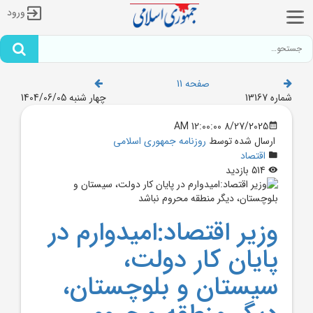
ورود
صفحه 11
شماره 13167
چهار شنبه 1404/06/05
8/27/2025 12:00:00 AM
ارسال شده توسط
روزنامه جمهوری اسلامی
اقتصاد
514 بازدید
وزير اقتصاد:اميدوارم در
پايان کار دولت،
سيستان و بلوچستان،