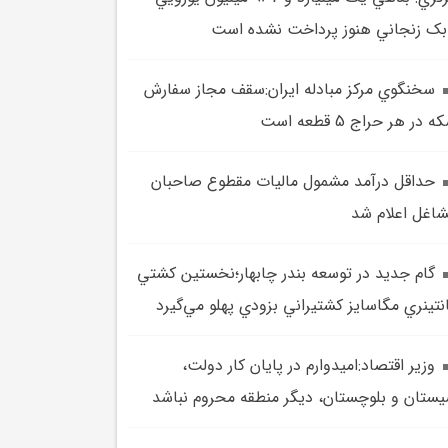
بک زنجاني هنوز پرداخت نشده است
سخنگوي مرکز مبادله ايران:سقف مجاز سفارش
 در هر حراج 5 قطعه است
حداقل درآمد مشمول ماليات مقطوع صاحبان
اغل اعلام شد
گام جديد در توسعه بندر چابهار؛نخستين کشتي
نتينري مگاسايز کشتيراني بزودي پهلو مي‌گيرد
وزير اقتصاد:اميدوارم در پايان کار دولت،
ستان و بلوچستان، ديگر منطقه محروم نباشد