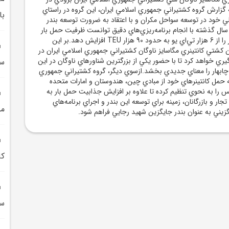
به گزارش گروه کشتيراني جمهوري اسلامي ايران، اين گروه در راستاي
با
ي خود در توسعه سواحل مکران و با اعتقاد به ضرورت توسعه بندر
اهبردي چابهار، طي 2 سال گذشته با انجام برنامه‌ريزي‌هاي دقيق توانست ظرفيت حمل بار
کانتينري در بندر چابهار را از 6 هزار تي‌‌اي يو به حدود 90 هزار TEU افزايش دهد.بر اين
شتي کانتينري مگاسايز ناوگان کشتيراني جمهوري اسلامي ايران در
گيري خواهد کرد تا با حضور يکي از بزرگترين شناورهاي ناوگان در اين
سکه
 چابهار را معناي جديدي بخشد.ازسوي ديگر، گروه کشتيراني جمهوري
ه حمل کانتينرهاي خود از مبادي چين، هندوستان و امارات متحده
س را به نحوي تنظيم کرده تا علاوه بر افزايش جذابيت حمل بار به
ار و بازرگانان، زمينه براي توسعه اين بندر و اجراي برنامه‌هاي
مش
گزيني به عنوان بندر جايگزين شهيد رجايي فراهم شود.
کا
سي