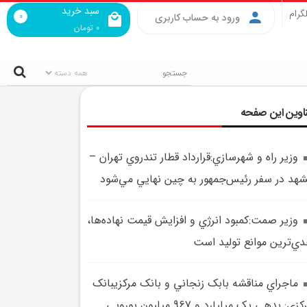
سبد خرید
گرام
0
ورود به حساب کاربری
0
تومان
اوین این صفحه
وزير راه و شهرسازي:قرارداد قطار تندروي تهران –
هد در سفر رئيس‌جمهور به چين نهايي مي‌شود
وزير صمت:کمبود انرژي و افزايش قيمت نهاده‌ها،
ي‌ترين موانع توليد است
ماجراي مناقشه بابک زنجاني و بانک مرکزيبانک
مرکزي: بدهي يک ميليارد و 967 ميليون يورويي