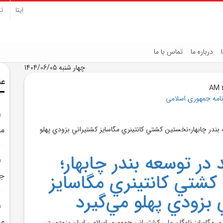
ایتا
تل
درباره ما
تماس با ما
چهار شنبه 1404/06/05
عن
نامه جمهوری اسلامی
مش
در توسعه بندر چابهار؛
شتي کانتينري مگاسايز
جد
 بزودي پهلو مي‌گيرد
 مگاسايز ناوگان ملي کشتيراني جمهوري اسلامي ايران بزودي در