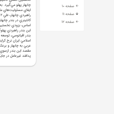
چابهار پهلو مي‌گيرد. 
صفحه 10
ايفاي مسئوليت‌هاي مل
صفحه 11
ر
صفحه 12
اساس، بزودي نخستين ک
اين بندر راهبردي پهلو
بندر اقيانوسي، توسعه
اسلامي ايران نرخ کراي
عربي به چابهار و برعک
مقصد اين بندر ازسوي تج
پدافند غيرعامل در جاي