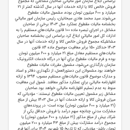
براساس ابلاغ سازمان امور مالياتي صاحبان مشاغلي که مجموع
فروش خالص کالا يا ارائه خدمات آنها در سال گذشته کمتر از 21
ميليارد و 600 ميليون تومان بوده، مشمول ماليات مقطوع
مي‌شوند.سيد محمد هادي سبحانيان، رئيس سازمان امور مالياتي
بخشنامه ماليات مقطوع عملکرد سال 1403 برخي از صاحبان
مشاغل در اجراي تبصره ماده 100 قانون ماليات‌هاي مستقيم را به
ادارات کل امور مالياتي ابلاغ کرد.براساس اين بخشنامه صاحبان
مشاغليکه مجموع فروش خالص کالا و ارائه خدمات آنها در سال
1403 حداکثر 150 برابر معافيت موضوع ماده 84 قانون
ماليات‌هاي مستقيم معادل مبلغ 21 ميليارد و 600 ميليون تومان
بوده و فرم ماليات مقطوع براي آنها در درگاه خدمات الکترونيک
سازمان بارگذاري مي‌شود، مشمول مقررات ماليات مقطوع
خواهند بود.مشمولان اين دستورالعمل، از نگهداري دفاتر و اسناد
و مدارک موضوع قانون ماليات‌هاي مستقيم مصوب 1394 و ارائه
اظهارنامه مالياتي براي عملکرد مذکور معافند. شمول اين معافيت
منوط به عدم تسليم اظهارنامه مالياتي خواهد بود.صاحبان
مشاغل زير مشمول تعيين ماليات مقطوع نيستند:- مؤدياني که
ميزان فروش کالا و ارائه خدمات آنها در سال 1403 بيش از مبلغ
(21 ميليارد و 600 ميليون تومان) بوده است- در پرونده‌هاي
مشارکت مدني چنانچه سهم درآمد يا فروش حداقل يکي از
شرکاء بيش از مبلغ مذکور (21 ميليارد و 600 ميليون تومان) يا
مجموع درآمد مشارکت بيش از مبلغ 43 ميليارد و 200 ميليون
تومان باشد- مؤدياني که تا تاريخ 15 شهريور 1404 براي آنها فرم