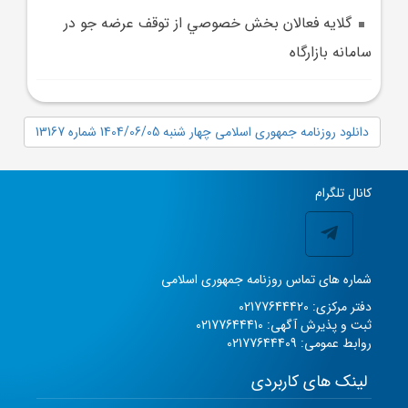
گلايه فعالان بخش خصوصي از توقف عرضه جو در
سامانه بازارگاه
دانلود روزنامه جمهوری اسلامی چهار شنبه 1404/06/05 شماره 13167
کانال تلگرام
شماره های تماس روزنامه جمهوری اسلامی
دفتر مرکزی: 02177644420
ثبت و پذیرش آگهی: 02177644410
روابط عمومی: 02177644409
لینک های کاربردی