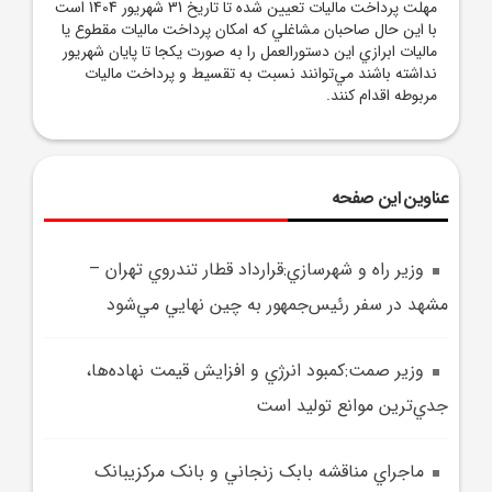
مهلت پرداخت ماليات تعيين شده تا تاريخ 31 شهريور 1404 است
با اين حال صاحبان مشاغلي که امکان پرداخت ماليات مقطوع يا
ماليات ابرازي اين دستورالعمل را به صورت يکجا تا پايان شهريور
نداشته باشند مي‌توانند نسبت به تقسيط و پرداخت ماليات
مربوطه اقدام کنند.
عناوین این صفحه
وزير راه و شهرسازي:قرارداد قطار تندروي تهران –
مشهد در سفر رئيس‌جمهور به چين نهايي مي‌شود
وزير صمت:کمبود انرژي و افزايش قيمت نهاده‌ها،
جدي‌ترين موانع توليد است
ماجراي مناقشه بابک زنجاني و بانک مرکزيبانک