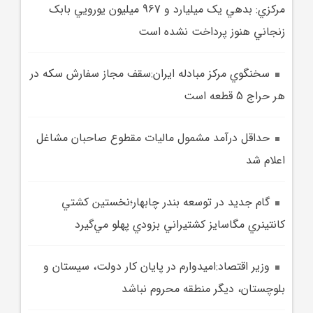
مرکزي: بدهي يک ميليارد و 967 ميليون يورويي بابک
زنجاني هنوز پرداخت نشده است
سخنگوي مرکز مبادله ايران:سقف مجاز سفارش سکه در
هر حراج 5 قطعه است
حداقل درآمد مشمول ماليات مقطوع صاحبان مشاغل
اعلام شد
گام جديد در توسعه بندر چابهار؛نخستين کشتي
کانتينري مگاسايز کشتيراني بزودي پهلو مي‌گيرد
وزير اقتصاد:اميدوارم در پايان کار دولت، سيستان و
بلوچستان، ديگر منطقه محروم نباشد