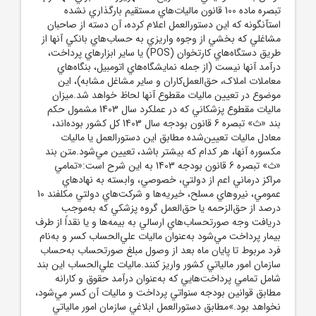
تبصره ماده 100 قانون ماليات‌هاي مستقيم بارگذاري نشده
استآنگونه که اين دستورالعمل اعلام کرده، آن دسته از صاحبان
مشاغلي که بخشي از وجوه واريزي به حساب‌هاي بانکي آنها از
طريق دستگاه‌هاي کارتخوان (POS) يا ساير ابزارهاي پرداخت،
درآمد آنها نيست (از جمله نمايشگاه‌هاي اتومبيل، بنگاه‌هاي
معاملات املاک، حق‌العمل‌کاران و ساير مشاغل مشابه)، اين
موضوع در تعيين ماليات مقطوع آنها لحاظ خواهد شد.ميزان
ماليات مقطوع پزشکاني که در عملکرد سال 1403 مشمول حکم
بند «ث» تبصره 6 قانون بودجه سال 1403 کل کشور بوده‌اند،
معادل ماليات تعيين‌شده مطابق اين دستورالعمل يا ماليات
مکسوره آنها، هر کدام که بيشتر باشد، تعيين مي‌شود.متن بند
«ث» تبصره 6 قانون بودجه 1403 به اين شرح است:«تمامي
مراکز درماني اعم از دولتي، خصوصي، وابسته به نهادهاي
عمومي، نيروهاي مسلح، خيريه‌ها و شرکت‌هاي دولتي مکلفند 10
‌درصد از حق‌الزحمه يا حق‌العمل گروه پزشکي که به‌موجب
دريافت وجه صورتحساب‌هاي ارسالي به بيمه‌ها و يا نقداً از طرف
بيمار پرداخت مي‌شود به‌عنوان ماليات علي‌الحساب کسر و به‌نام
فرد مربوط تا پايان ماه بعد از وصول مبلغ صورتحساب به‌حساب
سازمان امور مالياتي کشور واريز کنند.ماليات علي‌الحساب اين بند
شامل تمامي پرداخت‌هايي که به‌عنوان درآمد حقوق و کارانه
مطابق قوانين بودجه سنواتي پرداخت و ماليات آن کسر مي‌شود،
نخواهد بود.»مطابق دستورالعمل ابلاغي سازمان امور مالياتي