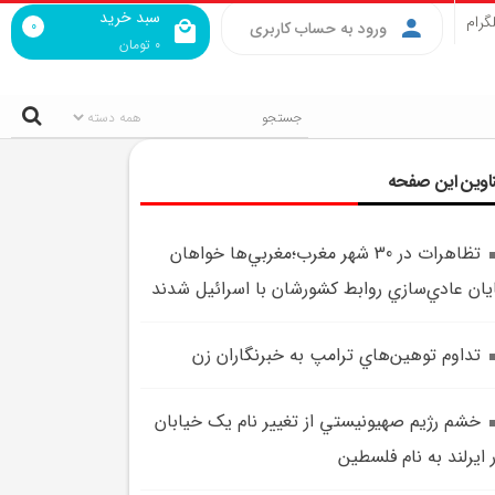
سبد خرید
گرام
0
ورود به حساب کاربری
0
تومان
اوین این صفحه
تظاهرات در 30 شهر مغرب؛مغربي‌ها خواهان
يان عادي‌سازي روابط کشورشان با اسرائيل شدند
تداوم توهين‌هاي ترامپ به خبرنگاران زن
خشم رژيم صهيونيستي از تغییر نام یک خیابان
 ایرلند به نام فلسطین