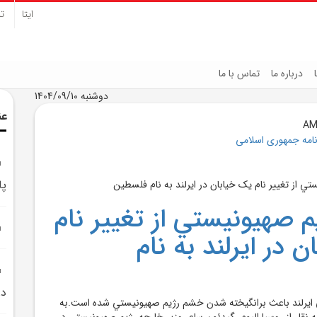
ایتا
تل
درباره ما
تماس با ما
دوشنبه 1404/09/10
عن
نامه جمهوری اسلامی
پا
 صهيونيستي از تغییر نام
 در ایرلند به نام
در
ايرلند باعث برانگيخته شدن خشم رژيم صهيونيستي شده است.به
 نقل از روسيا اليوم، گيدئون ساعر وزير خارجه رژيم صهيونيستي در