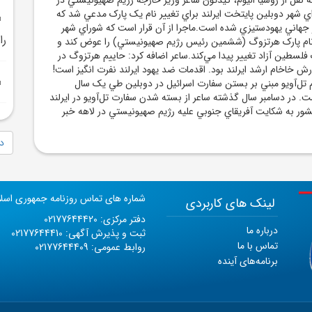
 شهر دوبلين پايتخت ايرلند براي تغيير نام يک پارک مدعي شد که
ز جهاني يهودستيزي شده است.ماجرا از آن قرار است که شوراي شهر
را
نام پارک هرتزوگ (ششمين رئيس رژيم صهيونيستي) را عوض کند و
ک فلسطين آزاد تغيير پيدا مي‌کند.ساعر اضافه کرد: حاييم هرتزوگ در
 خاخام ارشد ايرلند بود. اقدمات ضد يهود ايرلند نفرت انگيز است!
 تل‌آويو مبني بر بستن سفارت اسرائيل در دوبلين طي يک سال
 در دسامبر سال گذشته ساعر از بسته شدن سفارت تل‌آويو در ايرلند
شور به شکايت آفريقاي جنوبي عليه رژيم صهيونيستي در لاهه خبر
دا
شماره های تماس روزنامه جمهوری اسل
لینک های کاربردی
دفتر مرکزی: 02177644420
درباره ما
ثبت و پذیرش آگهی: 02177644410
تماس با ما
روابط عمومی: 02177644409
برنامه‌های آینده