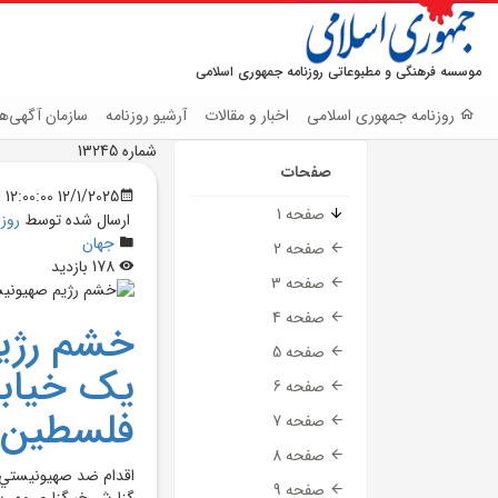
موسسه فرهنگی و مطبوعاتی روزنامه جمهوری اسلامی
روزنامه جمهوری اسلامی
اخبار و مقالات
آرشیو روزنامه
سازمان آگهی‌ها
شماره 13245
صفحات
12/1/2025 12:00:00 AM
صفحه 1
ارسال شده توسط
روز
جهان
صفحه 2
178 بازدید
صفحه 3
صفحه 4
خشم رژيم
صفحه 5
یک خیابان
صفحه 6
فلسطین
صفحه 7
صفحه 8
اقدام ضد صهيونيستي 
صفحه 9
گزارش خبرگزاري مهر به