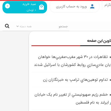
سبد خرید
گرام
0
ورود به حساب کاربری
0
تومان
اوین این صفحه
تظاهرات در 30 شهر مغرب؛مغربي‌ها خواهان
يان عادي‌سازي روابط کشورشان با اسرائيل شدند
تداوم توهين‌هاي ترامپ به خبرنگاران زن
خشم رژيم صهيونيستي از تغییر نام یک خیابان
 ایرلند به نام فلسطین