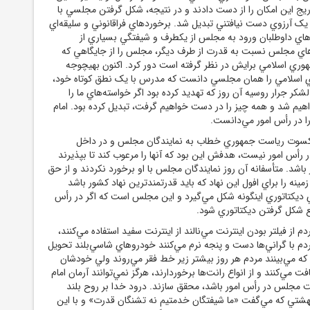
دريج اين امکان را از دست دادند و در نتيجه، شکل گرفتن مجلسي با
يک آرزوي دست نيافتني تبديل شد. برخوردهاي فراقانوني و سليقه‌اي
 داوطلبان ورود به مجلس از يکطرف و شيفتگي بسياري از
‌هاي مجلس نسبت به قدرت از طرف ديگر، مجلس را از جايگاهي که
وري اسلامي برايش در نظر گرفته است دور کرد. اکنون بهيچوجه
 اسلامي را همان مجلسي دانست که مدرس با يک نطق کوتاه خود،
لشکر جرار روسيه آن روز که تهديد کرده بود اگر خواسته‌هاي ما را
اهيم شد و همه چيز را در دست خواهيم گرفت، تبديل کرده بود. امام
 در رأس امور مي‌دانست.
 کسوت رياست جمهوري خطاب به نمايندگان مجلس و در داخل
س امور نيست، هدفش اين بود که آنها را مرعوب کند تا بپذيرند
 باشد. متأسفانه آن روز نمايندگان مجلس با او برخورد نکردند و از حق
ينه را براي افول اين نهاد که بايد قدرتمندترين نهاد کشور باشد
ي ديکتاتوري اينگونه شکل مي‌گيرد و اين مجلس است که اگر در رأس
نع شکل گرفتن ديکتاتوري شود.
م از فيلتر بودن اينترنت مي‌نالند از اينترنت سفيد استفاده مي‌کنند،
دم با گراني‌ها دست و پنجه نرم مي‌کنند خودروهاي شاسي‌بلند تحويل
 که مي‌بينند مردم هر روز بيشتر زير خط فقر مي‌روند ولي خودشان
مي‌کنند و از انواع رانت‌ها برخوردارند، هرگز نمي‌توانند آرمان امام
 مجلس در رأس امور باشد، محقق سازند. درود خدا بر روح بلند
بهشتي که مي‌گفت «ما شيفتگان خدمتيم نه تشنگان قدرت» و با اين