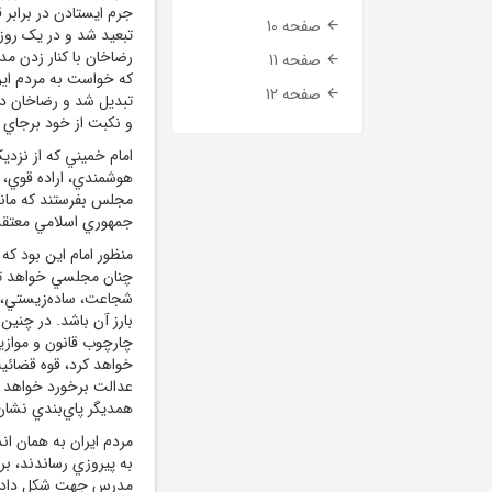
جرم ايستادن در برابر
صفحه 10
تبعيد شد و در يک روز
رضاخان با کنار زدن م
صفحه 11
که خواست به مردم ايرا
صفحه 12
تبديل شد و رضاخان در
و نکبت از خود برجاي
امام خميني که از نزد
هوشمندي، اراده قوي، آ
مجلس بفرستند که مانن
جمهوري اسلامي معتقد
منظور امام اين بود ک
چنان مجلسي خواهد توا
شجاعت، ساده‌زيستي، ه
بارز آن باشد. در چنين
چارچوب قانون و موازي
خواهد کرد، قوه قضائي
عدالت برخورد خواهد ن
همديگر پاي‌بندي نشان
مردم ايران به همان ان
به پيروزي رساندند، بر
مدرس جهت شکل دادن ب