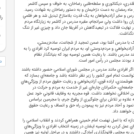
 قلدري، ديکتاتوري و سلطه‌طلبي رضاخان، به خواف و سپس کاشمر
 ماه رمضان به دست دژخيمان و به دستور رضاخان به شهادت رسيد.
درس و ساير آزاديخواهان به يک قدرت بلامنازع تبديل شد و هر ظلمي
را
ن روا داشت ولي سرانجام، مقبره مدرس در کاشمر به زيارتگاه مردم
 نهايت فلاکت در تبعيدگاهش در آفريقا جان داد و چيزي غير از ننگ
 نگذاشت.
يک با مدرس آشنا بود، ضمن تمجيد از شجاعت، ساده‌زيستي،
زاديخواهي و مردم‌دوستي او، به مردم ايران توصيه کرد افرادي را به
د مدرس باشند. با رعايت همين توصيه بود که بنيانگذار نظام
 بودند مجلس در رأس امور است.
دا
ه اگر افرادي مانند مدرس در مجلس شوراي اسلامي حضور داشته باشند
نست تمام امور کشور را زير نظر داشته باشد و جامعه‌اي بسازد که
وشمندي، اراده قوي، آزاديخواهي و رعايت حقوق مردم از ويژگي‌هاي
 جامعه‌اي، حکمرانان چاره‌اي غير از خدمت به مردم و حرکت در
ن اخلاقي نخواهند داشت. قوه مجريه به وظايف قانوني خود عمل
ه علاوه بر تلاش براي جلوگيري از وقوع جرم، با مجرمين براساس
مود و آحاد مردم نيز به پيمودن راه حق و انصاف و رعايت حقوق
 خواهند داد.
دازه که با اصل نهضت امام خميني همراهي کردند و انقلاب اسلامي را
اي عمل کردن به توصيه ايشان در زمينه انتخاب افرادي با ويژگي‌هاي
ه مجلس قانونگذاري آمادگي داشتند و در مراحل اوليه نيز همين