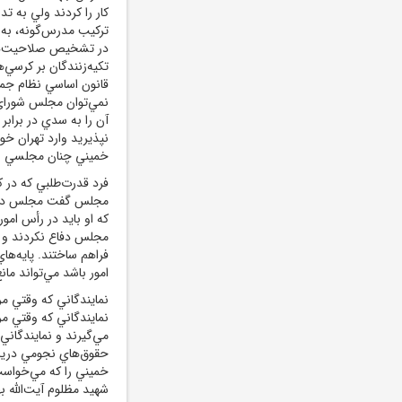
کار را کردند ولي به ت
ترکيب مدرس‌گونه، به 
در تشخيص صلاحيت‌هاي
تکيه‌زنندگان بر کرسي
قانون اساسي نظام جمه
نمي‌توان مجلس شوراي
آن را به سدي در برابر 
نپذيريد وارد تهران خو
خميني چنان مجلسي را
فرد قدرت‌طلبي که در
مجلس گفت مجلس در رأ
که او بايد در رأس امور
مجلس دفاع نکردند و زم
فراهم ساختند. پايه‌ها
امور باشد مي‌تواند ما
نمايندگاني که وقتي مرد
نمايندگاني که وقتي مر
مي‌گيرند و نمايندگاني
حقوق‌هاي نجومي دريافت 
خميني را که مي‌خواست
شهيد مظلوم آيت‌الله 