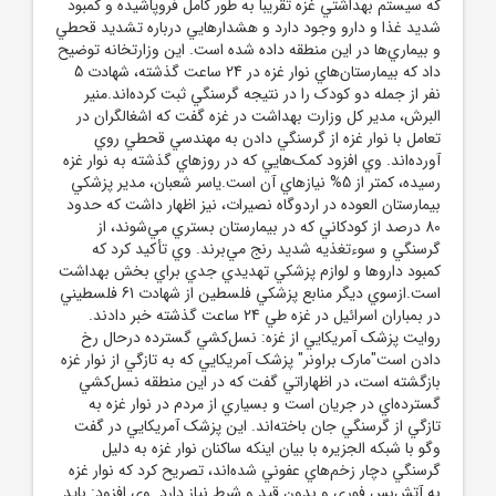
که سيستم بهداشتي غزه تقريباً به طور کامل فروپاشيده و کمبود
شديد غذا و دارو وجود دارد و هشدارهايي درباره تشديد قحطي
و بيماري‌ها در اين منطقه داده شده است. اين وزارتخانه توضيح
داد که بيمارستان‌هاي نوار غزه در 24 ساعت گذشته، شهادت 5
نفر از جمله دو کودک را در نتيجه گرسنگي ثبت کرده‌اند.منير
البرش، مدير کل وزارت بهداشت در غزه گفت که اشغالگران در
تعامل با نوار غزه از گرسنگي دادن به مهندسي قحطي روي
آورده‌اند. وي افزود کمک‌هايي که در روزهاي گذشته به نوار غزه
رسيده، کمتر از 5% نيازهاي آن است.ياسر شعبان، مدير پزشکي
بيمارستان العوده در اردوگاه نصيرات، نيز اظهار داشت که حدود
80 درصد از کودکاني که در بيمارستان بستري مي‌شوند، از
گرسنگي و سوءتغذيه شديد رنج مي‌برند. وي تأکيد کرد که
کمبود داروها و لوازم پزشکي تهديدي جدي براي بخش بهداشت
است.ازسوي ديگر منابع پزشکي فلسطين از شهادت 61 فلسطيني
در بمباران اسرائيل در غزه طي 24 ساعت گذشته خبر دادند.
روايت پزشک آمريکايي از غزه: نسل‌کشي گسترده درحال رخ
دادن است"مارک براونر" پزشک آمريکايي که به تازگي از نوار غزه
بازگشته است، در اظهاراتي گفت که در اين منطقه نسل‌کشي
گسترده‌اي در جريان است و بسياري از مردم در نوار غزه به
تازگي از گرسنگي جان باخته‌اند. اين پزشک آمريکايي در گفت
وگو با شبکه الجزيره با بيان اينکه ساکنان نوار غزه به دليل
گرسنگي دچار زخم‌هاي عفوني شده‌اند، تصريح کرد که نوار غزه
به آتش‌بس فوري و بدون قيد و شرط نياز دارد. وي افزود: بايد