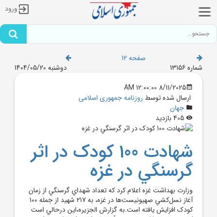
ورود
صفحه 12
شماره 13156
دوشنبه 1404/05/20
8/11/2025 12:00:00 AM
ارسال شده توسط
روزنامه جمهوری اسلامی
جهان
405 بازدید
شهادت 100 کودک در اثر
گرسنگي در غزه
وزارت بهداشت غزه اعلام کرد که تعداد شهداي گرسنگي از زمان
آغاز نسل‌کشي صهيونيست‌ها در غزه، به 217 شهيد از جمله 100
کودک افزايش يافته است.به گزارش الجزيره،اين درحالي است