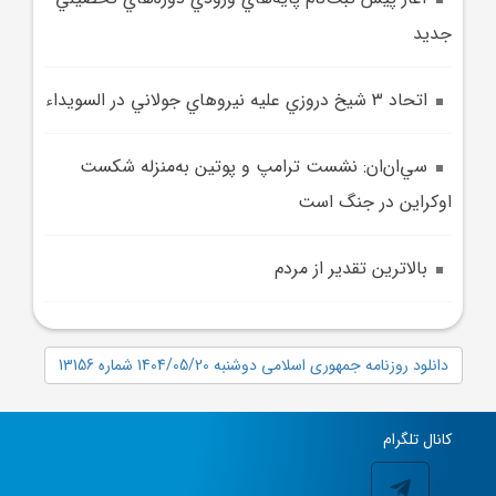
جديد
اتحاد 3 شيخ دروزي عليه نيروهاي جولاني در السويداء
سي‌ان‌ان: نشست ترامپ و پوتين به‌منزله شکست
اوکراين در جنگ است
بالاترين تقدير از مردم
دانلود روزنامه جمهوری اسلامی دوشنبه 1404/05/20 شماره 13156
کانال تلگرام