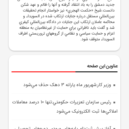
جديد دمشق را به باد انتقاد گرفته و آنها را ظالم و عهد شکن
دانست.شيخ «حکمت الهجري» نيز خواستار انجام تحقيقات
بين‌المللي مستقل درباره جنايات ارتکاب شده در السويداء و
محاکمه عاملان ارتکاب اين جنايات در دادگاه بين‌المللي کيفري
شد و گفت بايد ناظراني براي حمايت از غيرنظاميان به منطقه
اعزام و حمايت سياسي و نظامي از گروههاي تروريستي اطراف
السويداء متوقف شود.
عناوین این صفحه
وزير کار:شهريور ماه يارانه 3 دهک حذف مي‌شود
رئيس سازمان تعزيرات حکومتي:تنها 10 درصد معاملات
املاکي‌ها ثبت الکترونيک مي‌شود
آغاز پيش ثبت‌نام پايه‌هاي ورودي دوره‌هاي تحصيلي