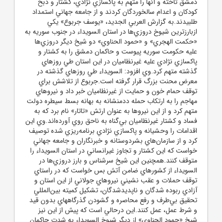
دمشق تاخته و آنها را متهم به پاکسازي نژادي، کشتار و ذبح
کودکان و اعدام سالخوردگان کردند و از جامعه جهاني استمداد
طلبيدند.به گزارش العربي الجديد، «يوسف جربوع» يکي
ازبارزترين شيوخ دروزي‌ها در استان السويداء در جنوب سوريه به
«حکمت الهجري» و «حمود الحناوي» دو شيخ ديگر دروزي‌ها
عليه حکومت سوريه پيوست و حاکمان دمشق را به کشتار و
پاکسازي نژادي عليه غيرنظاميان در اين استان طي روزهاي
گذشته متهم کرد.وي افزود: السويداء طي روزهاي گذشته در
معرض محنت بزرگ قرار گرفته است.جربوع از تلاشش براي
توقف حمام خون و حمايت از غيرنظاميان خبر داد و نيروهاي
مهاجم را به ارتکاب حمله ددمنشانه به بهانه بسط سيطره دولت
متهم کرد و از اين نيروها به عنوان ارتش «تاتار» نام برد که به
فساد و کشتار غيرنظاميان بي‌گناه به ناحق روي آورده‌اند.وي اين
اقدامات را وحشيانه و پاکسازي نژادي برنامه‌ريزي شده توصيف
کرد و از سازمان‌هاي بشردوستانه و خبرنگاران و جامعه جهاني
خواست که اين کشتار و تجاوز غيرانساني در استان السويداء را
متوقف کنند.همچنين اين شيخ سرشناس و بارز دروزي‌ها در
السويداء از کشورهاي ضامن آتش بس خواست که در راستاي
توقف حملات و عقب نشيني نيروهاي جولاني از اين استان و
آزادي ربوده شدگان و ناپديدشدگان، تشکيل کميته بين‌المللي
تحقيق بي‌طرف و رفع محاصره و گشودن گذرگاههاي بدون قيد
و شرط عمل، عمل کنند.اين درحالي است که پيش از اين نيز
شيخ «حمود الحناوي» از ديگر شيوخ السويداء به شدت حاکمان