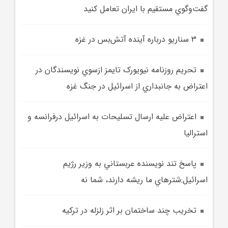
گفت‌وگوي مستقيم با ايران تعامل کنيد
3 سناريو درباره آينده آتش‌بس در غزه
تحريم روزنامه نيويورک تايمز ازسوي نويسندگان در
اعتراض به جانبداري از اسرائيل در جنگ غزه
اعتراض علیه ارسال تسلیحات به اسرائیل درفرانسه و
استرالیا
پاسخ تند نويسنده عربستاني به وزير رژيم
اسرائيل:شترهاي ما ريشه دارند، شما نه
تخريب چند ساختمان بر اثر زلزله در ترکيه