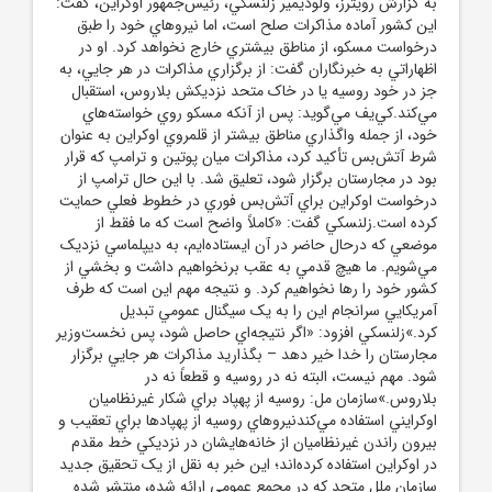
به گزارش رويترز، ولوديمير زلنسکي، رئيس‌جمهور اوکراين، گفت:
اين کشور آماده مذاکرات صلح است، اما نيروهاي خود را طبق
درخواست مسکو، از مناطق بيشتري خارج نخواهد کرد. او در
اظهاراتي به خبرنگاران گفت: از برگزاري مذاکرات در هر جايي، به
جز در خود روسيه يا در خاک متحد نزديکش بلاروس، استقبال
مي‌کند.کي‌يف مي‌گويد: پس از آنکه مسکو روي خواسته‌هاي
خود، از جمله واگذاري مناطق بيشتر از قلمروي اوکراين به عنوان
شرط آتش‌بس تأکيد کرد، مذاکرات ميان پوتين و ترامپ که قرار
بود در مجارستان برگزار شود، تعليق شد. با اين حال ترامپ از
درخواست اوکراين براي آتش‌بس فوري در خطوط فعلي حمايت
کرده است.زلنسکي گفت: «کاملاً واضح است که ما فقط از
موضعي که درحال حاضر در آن ايستاده‌ايم، به ديپلماسي نزديک
مي‌شويم. ما هيچ قدمي به عقب برنخواهيم داشت و بخشي از
کشور خود را رها نخواهيم کرد. و نتيجه مهم اين است که طرف
آمريکايي سرانجام اين را به يک سيگنال عمومي تبديل
کرد.»زلنسکي افزود: «اگر نتيجه‌اي حاصل شود، پس نخست‌وزير
مجارستان را خدا خير دهد – بگذاريد مذاکرات هر جايي برگزار
شود. مهم نيست، البته نه در روسيه و قطعاً نه در
بلاروس.»سازمان مل: روسيه از پهپاد براي شکار غيرنظاميان
اوکرايني استفاده مي‌کندنيروهاي روسيه از پهپادها براي تعقيب و
بيرون راندن غيرنظاميان از خانه‌هايشان در نزديکي خط مقدم
در اوکراين استفاده کرده‌اند؛ اين خبر به نقل از يک تحقيق جديد
سازمان ملل متحد که در مجمع عمومي ارائه شده، منتشر شده