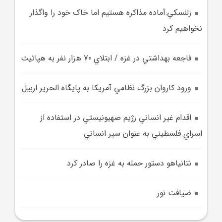
زلنسکي:آماده مذاکره هستيم اما خاک خود را واگذار
نخواهيم کرد
فاجعه بهداشتي در غزه / ابتلاي 70 هزار نفر به هپاتيت
ورود کاروان بزرگ نظامي آمريکا به پايگاه الحرير اربيل
اقدام غير انساني رژيم صهيونيستي در استفاده از
اسراي فلسطيني به عنوان سپر انساني
نتانياهو دستور حمله به غزه را صادر کرد
ضيافت نور