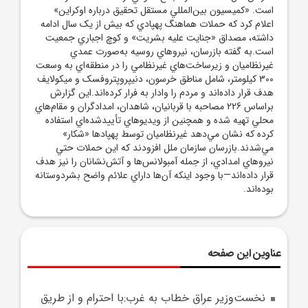
است. «کميسيون بين‌المللي مستقل تحقيق درباره اوکراين»
اعلام کرد که حملات هماهنگ پهپادي که بيش از يک سال ادامه
داشته، مصداق «جنايت عليه بشريت» و کوچ اجباري جمعيت
است.به گفته بازرسان، نيروهاي روسيه به‌صورت عمدي
غيرنظاميان و زيرساخت‌هاي غيرنظامي را در منطقه‌اي به وسعت
300 کيلومتر، شامل مناطق خرسون، دنيپروپتروفسک و ميکولايف
هدف قرار داده‌اند و مردم را وادار به فرار کرده‌اند.اين گزارش
براساس 226 مصاحبه با قربانيان، شاهدان، امدادگران و مقام‌هاي
محلي تهيه شده و همچنين از ويديوهاي تأييدشده‌اي استفاده
کرده که نشان مي‌دهد غيرنظاميان توسط پهپادها «شکار»
مي‌شدند.بازرسان سازمان ملل افزودند که اين حملات حتي
نيروهاي امدادي، از جمله آمبولانس‌ها و آتش‌نشانان را نيز هدف
قرار داده‌اند—با وجود اينکه آن‌ها داراي علائم واضح بشردوستانه
بوده‌اند.
عناوین این صفحه
نخست‌وزير عراق خطاب به غرب:با احترام و از طريق