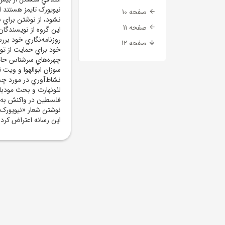
نيويورک تايمز هستند ا
صفحه 10
نشود، از نوشتن براي 
صفحه 11
اين گروه از نويسندگان
روزنامه‌نگاري خود بررس
صفحه 12
خود براي حمايت از توق
چهره‌هاي سرشناس حامي 
سوزان ابوالهوا و ويت 
نشاط‌آوري در مورد چشم
لئونهارت و بحث مودبا
فلسطين در واکنش به پو
نوشتن شعار «نيويورک 
اين رسانه اعتراض کردن