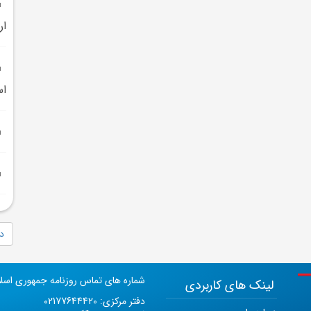
ار
اس
دا
شماره های تماس روزنامه جمهوری اسل
لینک های کاربردی
دفتر مرکزی: 02177644420