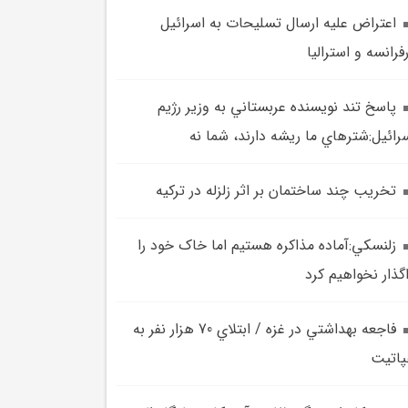
اعتراض علیه ارسال تسلیحات به اسرائیل
فرانسه و استرالیا
پاسخ تند نويسنده عربستاني به وزير رژيم
رائيل:شترهاي ما ريشه دارند، شما نه
تخريب چند ساختمان بر اثر زلزله در ترکيه
زلنسکي:آماده مذاکره هستيم اما خاک خود را
گذار نخواهيم کرد
فاجعه بهداشتي در غزه / ابتلاي 70 هزار نفر به
اتيت