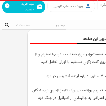
سبد خرید
گرام
0
ورود به حساب کاربری
0
تومان
اوین این صفحه
نخست‌وزير عراق خطاب به غرب:با احترام و از
يق گفت‌وگوي مستقيم با ايران تعامل کنيد
3 سناريو درباره آينده آتش‌بس در غزه
تحريم روزنامه نيويورک تايمز ازسوي نويسندگان
 اعتراض به جانبداري از اسرائيل در جنگ غزه