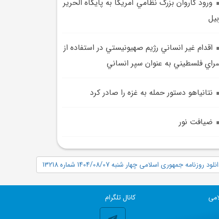
ورود کاروان بزرگ نظامي آمريکا به پايگاه الحرير
بيل
اقدام غير انساني رژيم صهيونيستي در استفاده از
راي فلسطيني به عنوان سپر انساني
نتانياهو دستور حمله به غزه را صادر کرد
ضيافت نور
نلود روزنامه جمهوری اسلامی چهار شنبه 1404/08/07 شماره 13218
امی
کانال تلگرام