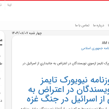
ایتا
تل
درباره ما
تماس با ما
چهار شنبه 1404/08/07
عن
نامه جمهوری اسلامی
طر
نامه نيويورک تايمز
يسندگان در اعتراض به
 از اسرائيل در جنگ غزه
در
ائتلافي متشکل از بيش از 300 نويسنده مطرح که نيمي از آنها از نويسندگان سابق روزنامه