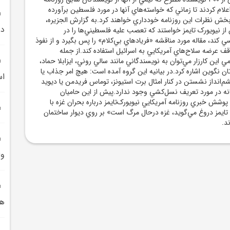
علام کردند تا زماني که خواسته‌هاي آنها در مورد فلسطين برآورده
بخش نظرات اين روزنامه خودداري خواهند کرد.به گزارش الجزيره،
در
 از نيويورک تايمز خواستند که تعصب عليه فلسطيني‌ها را در
ي کند، مقاله مورد مناقشه «فريادهاي بي‌کلام» را پس بگيرد و از نفوذ
ف عرضه سلاح‌هاي آمريکايي به اسرائيل استفاده کند.از جمله
اين کارزار مي‌توان به نويسندگاني مانند سالي روني، ايزابلا حماد،
تان نگوين اشاره کرد.در بيانيه اين گروه آمده است: هيچ امر جذاب يا
اس
‌انداز نشستن در کنار امثال برت استيونز، توماس فريدمن يا ديويد
نه در مورد تعريف نسل‌کشي وجود ندارد.پيش از اين حاميان
شش خبري روزنامه آمريکايي نيويورک‌تايمز درباره بحران غزه با
تايمز دروغ مي‌گويد، غزه درحال مرگ است» بر روي ديوار ساختمان
د.
وا
هپ