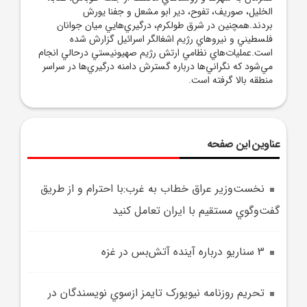
الخليل، صوريف، تفوح، دير ابو مشعل و جفنا يورش
بردند.همچنين در شرق طولکرم، درگيري‌هايي ميان جوانان
فلسطيني و نيروهاي رژيم اشغالگر اسرائيل گزارش شده
است.عمليات‌هاي نظامي ارتش رژيم صهيونيستي درحالي انجام
مي‌شود که نگراني‌ها درباره گسترش دامنه درگيري‌ها در سراسر
منطقه بالا گرفته است.
عناوین این صفحه
نخست‌وزير عراق خطاب به غرب:با احترام و از طريق
گفت‌وگوي مستقيم با ايران تعامل کنيد
3 سناريو درباره آينده آتش‌بس در غزه
تحريم روزنامه نيويورک تايمز ازسوي نويسندگان در