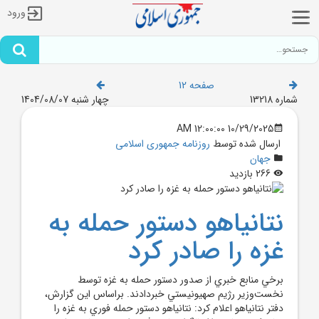
ورود
صفحه 12
شماره 13218
چهار شنبه 1404/08/07
10/29/2025 12:00:00 AM
ارسال شده توسط
روزنامه جمهوری اسلامی
جهان
266 بازدید
نتانياهو دستور حمله به
غزه را صادر کرد
برخي منابع خبري از صدور دستور حمله به غزه توسط
نخست‌وزير رژيم صهيونيستي خبردادند. براساس اين گزارش،
دفتر نتانياهو اعلام کرد: نتانياهو دستور حمله فوري به غزه را