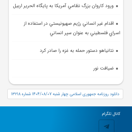
ورود کاروان بزرگ نظامي آمريکا به پايگاه الحرير اربيل
اقدام غير انساني رژيم صهيونيستي در استفاده از
اسراي فلسطيني به عنوان سپر انساني
نتانياهو دستور حمله به غزه را صادر کرد
ضيافت نور
دانلود روزنامه جمهوری اسلامی چهار شنبه 1404/08/07 شماره 13218
کانال تلگرام