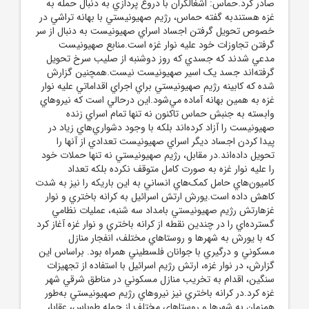
صادر کرد.حماس: اشغالگران با دروغ پردازي به دنبال حمله به
غزه هستندبه گفته حماس، رژيم صهيونيستي با بهانه تراشي در
خصوص تحويل گرفتن اجساد اسراي صهيونيست به دنبال از سر
گرفتن تجاوزات خود عليه نوار غزه است.منابع صهيونيست
مدعي شدند که جسدي که روز دوشنبه از صليب سرخ تحويل
گرفته‌اند جسد يک اسير صهيونيست نيست.همچنين گزارش
شده که کابينه رژيم صهيونيستي براي اجراي اقداماتي عليه نوار
غزه به همين بهانه آماده مي‌شود.اين درحالي است که نيروهاي
وابسته به جنبش حماس تاکنون نه تنها تمام اسراي زنده
صهيونيست را آزاد کرده‌اند بلکه با وجود دشواري‌هاي زياد در
پيدا کردن اجساد ديگر اسراي صهيونيست تعدادي از آنها را
تحويل داده‌اند.در مقابل، رژيم صهيونيستي نه تنها حملات خود
را عليه نوار غزه به صورت کامل متوقف نکرده بلکه تعداد
کاميون‌هاي حامل کمک‌هاي انساني به اين باريکه را نيز به شدت
کاهش داده است.يورش ارتش اسرائيل به کرانه باختري و نوار
غزهارتش رژيم صهيونيستي بامداد سه‌ شنبه، عمليات نظامي
گسترده‌اي را در چندين نقطه از کرانه باختري و نوار غزه آغاز کرد
که با يورش به شهرها و روستاهاي مختلف، انفجار منازل
مسکوني و درگيري با جوانان فلسطيني همراه بود. براساس اين
گزارش، در نوار غزه، ارتش رژيم اسرائيل با استفاده از تجهيزات
سنگين، اقدام به تخريب منازل مسکوني در مناطق شرقي شهر
غزه کرد.در کرانه باختري نيز نيروهاي رژيم صهيونيستي به‌طور
همزمان به شهرها و روستاهاي مختلف از جمله طوباس، عقابا،