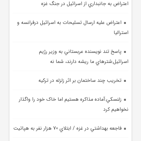
اعتراض به جانبداري از اسرائيل در جنگ غزه
اعتراض علیه ارسال تسلیحات به اسرائیل درفرانسه و
استرالیا
پاسخ تند نويسنده عربستاني به وزير رژيم
اسرائيل:شترهاي ما ريشه دارند، شما نه
تخريب چند ساختمان بر اثر زلزله در ترکيه
زلنسکي:آماده مذاکره هستيم اما خاک خود را واگذار
نخواهيم کرد
فاجعه بهداشتي در غزه / ابتلاي 70 هزار نفر به هپاتيت