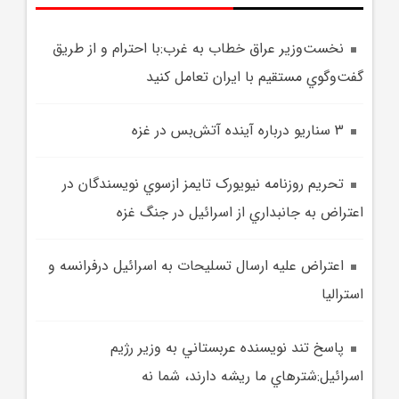
نخست‌وزير عراق خطاب به غرب:با احترام و از طريق
گفت‌وگوي مستقيم با ايران تعامل کنيد
3 سناريو درباره آينده آتش‌بس در غزه
تحريم روزنامه نيويورک تايمز ازسوي نويسندگان در
اعتراض به جانبداري از اسرائيل در جنگ غزه
اعتراض علیه ارسال تسلیحات به اسرائیل درفرانسه و
استرالیا
پاسخ تند نويسنده عربستاني به وزير رژيم
اسرائيل:شترهاي ما ريشه دارند، شما نه