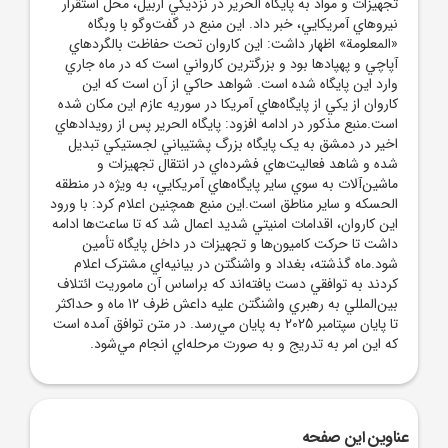
تجهيزات و مواد به پايگاه الحرير در نزديکي اربيل، محل استقرار
نيرو‌هاي آمريکايي، خبر داد. اين منبع در گفت‌و‌گو با وبگاه
«المعلومة» اظهار داشت: اين کاروان تحت حفاظت بالگرد‌هاي
آپاچي و پهپاد‌ها بود و بزرگترين کارواني است که در ماه جاري
وارد اين پايگاه شده است. شواهد حاکي از آن است که اين
کاروان از يکي از پايگاه‌هاي آمريکا در سوريه عازم اين مکان شده
است.منبع مذکور در ادامه افزود: پايگاه الحرير پس از رويداد‌هاي
اخير در دمشق به يک پايگاه بزرگ پشتيباني لجستيکي تبديل
شده و شاهد فعاليت‌هاي فشرده‌اي در انتقال تجهيزات و
ماشين‌آلات به سوي ساير پايگاه‌هاي آمريکايي، به ويژه در منطقه
الحسکه و ساير مناطق است.اين منبع همچنين اعلام کرد: با ورود
اين کاروان، اقدامات امنيتي شديد اعمال شد که تا ساعت‌ها ادامه
داشت تا حرکت کاميون‌ها و تجهيزات در داخل پايگاه تأمين
شود.ماه گذشته، بغداد و واشنگتن در بيانيه‌اي مشترک اعلام
کردند به توافقي دست يافته‌اند که براساس آن ماموريت ائتلاف
بين‌المللي به رهبري واشنگتن عليه داعش ظرف 12 ماه و حداکثر
تا پايان سپتامبر 2025 به پايان مي‌رسد. در متن توافق آمده است
که اين امر به تدريج و به صورت مرحله‌اي انجام مي‌شود.
عناوین این صفحه