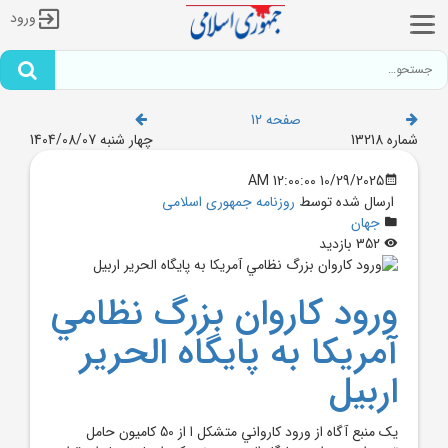
ورود
صفحه 12
شماره 13218
چهار شنبه 1404/08/07
10/29/2025 12:00:00 AM
ارسال شده توسط
روزنامه جمهوری اسلامی
جهان
352 بازدید
ورود کاروان بزرگ نظامي
آمريکا به پايگاه الحرير
اربيل
يک منبع آگاه از ورود کارواني متشکل ا از 50 کاميون حامل