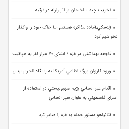
تخريب چند ساختمان بر اثر زلزله در ترکيه
زلنسکي:آماده مذاکره هستيم اما خاک خود را واگذار
نخواهيم کرد
فاجعه بهداشتي در غزه / ابتلاي 70 هزار نفر به هپاتيت
ورود کاروان بزرگ نظامي آمريکا به پايگاه الحرير اربيل
اقدام غير انساني رژيم صهيونيستي در استفاده از
اسراي فلسطيني به عنوان سپر انساني
نتانياهو دستور حمله به غزه را صادر کرد