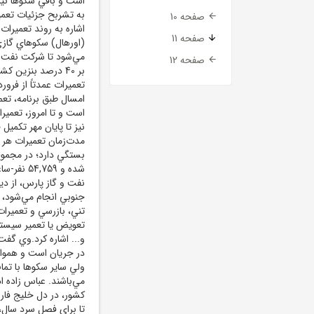
است و باقي سکوها نيز ت
صفحه 10
اشاره به روند تعميرا
صفحه 11
(اورهال) سکوهاي گازي
صفحه 12
بر 40 درصد بنزين 
تعميرات عمدتاً از فرورد
نيز تا پايان مهر تکمي
مدت‌زمان تعميرات هر 
شده و 59
نفت و گاز پارس، از د
تني، بازرسي و تعميرا
تعويض يا تعمير سيستم
و... اشاره کرد.وي گف
در جريان است و هموار
ولي ساير سکوها با تما
مي‌باشند. عباس زاده ا
کشور، در دل خليج فا
تا براي فصل سرد سال، 