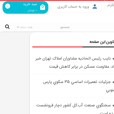
سبد خرید
گرام
0
ورود به حساب کاربری
0
تومان
اوین این صفحه
نايب رئيس اتحاديه مشاوران املاک تهران خبر
د: مقاومت مسکن در برابر کاهش قيمت
جزئيات تعميرات اساسي 35 سکوي پارس
وبي
سخنگوي صنعت آب:کل کشور دچار فرونشست
ده است