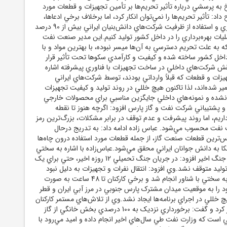
 به پرسشي درباره تأثير تحريم‌ها بر تأمين تجهيزات و قطعات مورد
 داد: تأثير تحريم‌ها را نمي‌توان انکار کرد، اما برخلاف برخي ادعاها،
توانسته‌ايم با بومي‌سازي و استفاده از ظرفيت شرکت‌هاي دانش‌بنيان ايراني بيش از 90 درصد
ليات بهره‌برداري را در داخل کشور توليد کنيم.اين مدير صنعت نفت
ه به علت تحريم دسترسي به آن‌ها ميسر نبوده، با بهترين مواد و با
 داخل کشور ساخته شده و کيفيت و کارآمدي سکوها تحت تأثير قرار
ش شرکت‌هاي داخلي در ساخت تجهيزات با فناوري پيشرفته اشاره
زات و قطعات که قبلاً وارداتي بودند، توسط شرکت‌هاي ايراني
مير شده‌اند، لذا تاکنون هيچ خللي در روند توليد و کيفيت تجهيزات
نشده و نمونه‌هاي داخلي جايگزين مناسبي براي محصولات خارجي
و پشتيباني شرکت نفت و گاز پارس افزود: اگرچه هنوز تا نقطه
ريم، اما روند پيشرفت و عدم توقف در برابر مشکلات، بزرگ‌ترين رمز
نفت محسوب مي‌شود. عباس زاده ادامه داد: به تدريج درحال
رين قطعات صنعت گاز، از جمله قطعات مورد استفاده درون چاه‌ها
کا به دانش جوانان ايراني محقق مي‌شود.عباس‌زاده با اشاره به سختي
کار در شرايط امنيتي و جنگ اخير افزود: در جريان جنگ تحميلي 12 روزه اخير، حتي براي يک
توليد متوقف نشد.وي افزود: انتقال نفرات و تجهيزات به دليل نبود
پروازهاي هلي‌کوپتري به سختي با شناور انجام شد و برخي کارکنان تا 48 ساعت به صورت
ود را به موقعيت ميدان مشترک پارس جنوبي در مرز آبي ايران و قطر
يچ خللي در اجراي برنامه‌ها ايجاد نشد.وي از تلاش‌هاي مستمر کارکنان
نفت و گاز پارس تقدير کرد و گفت: برخورداري نزديک به 100 درصدي بخش خانگي از گاز
ي است که وزارت نفت طي سال‌هاي اخير انجام داده و اميد مي‌رود با