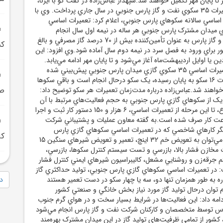
ا پايان مهر تکميل خواهند شد.سپهدار عباس‌زاده در گفت گو با ايرنا،
به تشربح جزئيات تعميرات 35 سکوي نفت و گاز پارس جنوبي در سال جاري پرداخت. وي با
ت اساسي سالانه سکوهاي پارس جنوبي، اعلام کرد: تعميرات اساسي
 ميدان مشترک پارس جنوبي هر ساله در نيمه اول سال انجام
مي‌شود تا شرکت نفت و گاز پارس به عنوان تأمين‌کننده بيش از 70 درصد گاز مصرفي و بالغ
کش
کشور براي ورود به فصل سرد در نيمه دوم سال آماده شود.وي افزود: اين
ين يا اوايل ارديبهشت‌ماه آغاز مي‌شود و تا پايان مهر ادامه مي‌يابد.
امسال طبق برنامه، تعميرات اساسي 35 سکوي گازي ميدان پارس جنوبي پيش‌بيني شده
است و تا امروز، تعميرات 16 سکو به پايان رسيده، يک سکو درحال انجام است و باقي سکوها
صف
ل خواهند شد.عباس‌زاده درباره مدت‌زمان تعميرات هر سکو توضيح داد:
يک از سکوهاي گازي پارس جنوبي به حجم فعاليت‌هاي مرتبط با آن
بستگي دارد؛ در مجموع، تا اين مرحله از تعميرات اساسي، 6 هزار و 150 دستور کار ثبت و اجرا
54,7 نفر-ساعت کار صرف شده است.به گفته معاون عمليات و پشتيباني شرکت
يگر کارهاي شاخصي که در تعميرات اساسي سکوهاي گازي پارس
کا
جنوبي انجام مي‌شود، مي‌توان به تعويض خم 32 اينچ، تعمير و تعويض شيرهاي سنگين 15
ت مخازن فشار بالا، بازرسي و تست سيستم کنترل سکوها، بازرسي،
 جرقه‌زن و روشنايي مشعل، کاليبراسيون شيرهاي ايمني کنترل فشار
ت: در تعميرات اساسي سکوهاي گازي پارس جنوبي، توليد حداکثري گاز
ه به طور همزمان تنها دو، سه يا چهار سکو در دست تعمير هستند
دا
م توان درحال توليد گاز مورد نياز بخش خانگي و صنعتي کشور
دامه داد: اين فعاليت‌ها در شرايط بسيار سخت و در هواي گرم جنوب
رس توسط متخصصان و کارکنان شرکت نفت و گاز پارس انجام مي‌شود
کشور از تمامي ظرفيت‌هاي توليد گاز در اين ميدان مشترک بهره‌مند