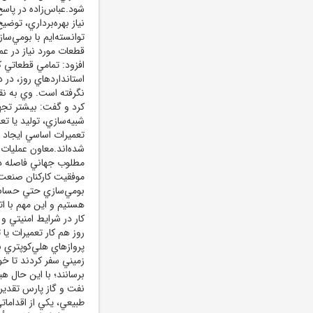
شود.عباس‌زاده در پاسخ
نياز بهره‌برداري، توضيح
قطعات مورد نياز در عم
افزود: تمامي قطعاتي ک
استانداردهاي روز، در
نگرفته است. وي به نق
کرد و گفت: بيشتر تجهي
شبيه‌سازي، توليد يا تع
تعميرات اساسي ايجاد 
شده‌اند.معاون عمليات 
مطلوب جهاني فاصله دا
موفقيت کارکنان صنعت 
بومي‌سازي حتي حساس‌ت
هستيم و اين مهم با ات
روز هم کار تعميرات يا 
زميني سفر کردند تا خ
برسانند؛ با اين حال ه
طبيعي، يکي از اقدامات