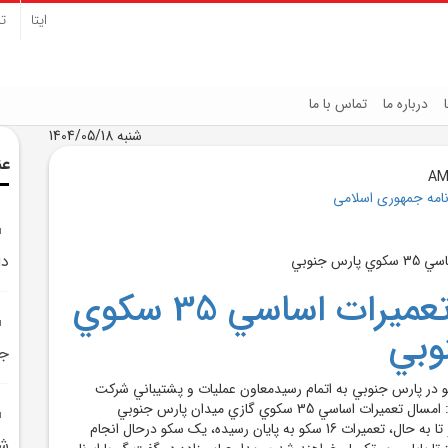
ایتا
تل
درباره ما
تماس با ما
شنبه 1404/05/18
عن
نامه جمهوری اسلامی
دا
جزئيات تعميرات اساسي 35 سکوي
وبي
جن
ات اساسي 16 سکو در پارس جنوبي به اتمام رسيدمعاون عمليات و پشتيباني شرکت
نفت و گاز پارس گفت: امسال تعميرات اساسي 35 سکوي گازي ميدان پارس جنوبي
پيش‌بيني شده است و تا به حال، تعميرات 16 سکو به پايان رسيده، يک سکو درحال انجام
ش