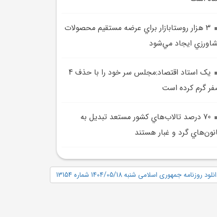
3 هزار روستابازار براي عرضه مستقيم محصولات
اورزي ايجاد مي‌شود
يک استاد اقتصاد:مجلس سر خود را با حذف 4
ر گرم کرده است
70 درصد تالاب‌هاي کشور مستعد تبديل به
نون‌هاي گرد و غبار هستند
نلود روزنامه جمهوری اسلامی شنبه 1404/05/18 شماره 13154