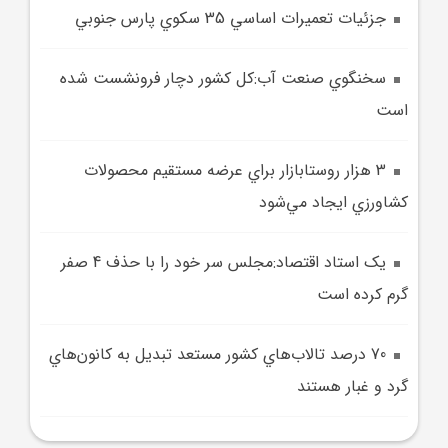
جزئيات تعميرات اساسي 35 سکوي پارس جنوبي
سخنگوي صنعت آب:کل کشور دچار فرونشست شده
است
3 هزار روستابازار براي عرضه مستقيم محصولات
کشاورزي ايجاد مي‌شود
يک استاد اقتصاد:مجلس سر خود را با حذف 4 صفر
گرم کرده است
70 درصد تالاب‌هاي کشور مستعد تبديل به کانون‌هاي
گرد و غبار هستند