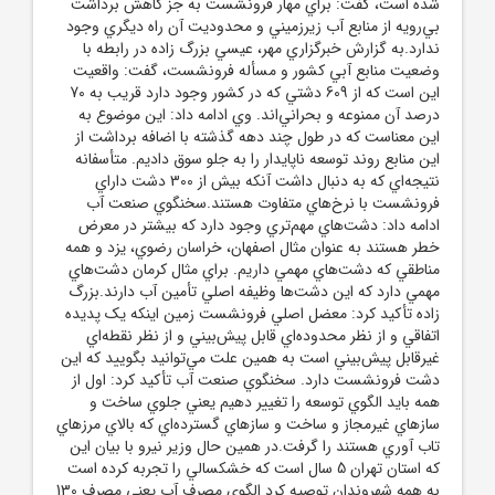
شده است، گفت: براي مهار فرونشست به جز کاهش برداشت
بي‌رويه از منابع آب زيرزميني و محدوديت آن راه ديگري وجود
ندارد.به گزارش خبرگزاري مهر، عيسي بزرگ زاده در رابطه با
وضعيت منابع آبي کشور و مسأله فرونشست، گفت: واقعيت
اين است که از 609 دشتي که در کشور وجود دارد قريب به 70
درصد آن ممنوعه و بحراني‌اند. وي ادامه داد: اين موضوع به
اين معناست که در طول چند دهه گذشته با اضافه برداشت از
اين منابع روند توسعه ناپايدار را به جلو سوق داديم. متأسفانه
نتيجه‌اي که به دنبال داشت آنکه بيش از 300 دشت داراي
فرونشست با نرخ‌هاي متفاوت هستند.سخنگوي صنعت آب
ادامه داد: دشت‌هاي مهم‌تري وجود دارد که بيشتر در معرض
خطر هستند به عنوان مثال اصفهان، خراسان رضوي، يزد و همه
مناطقي که دشت‌هاي مهمي داريم. براي مثال کرمان دشت‌هاي
مهمي دارد که اين دشت‌ها وظيفه اصلي تأمين آب دارند.بزرگ
زاده تأکيد کرد: معضل اصلي فرونشست زمين اينکه يک پديده
اتفاقي و از نظر محدوده‌اي قابل پيش‌بيني و از نظر نقطه‌اي
غيرقابل پيش‌بيني است به همين علت مي‌توانيد بگوييد که اين
دشت فرونشست دارد. سخنگوي صنعت آب تأکيد کرد: اول از
همه بايد الگوي توسعه را تغيير دهيم يعني جلوي ساخت و
سازهاي غيرمجاز و ساخت و سازهاي گسترده‌اي که بالاي مرزهاي
تاب آوري هستند را گرفت.در همين حال وزير نيرو با بيان اين
که استان تهران 5 سال است که خشکسالي را تجربه کرده است
به همه شهروندان توصيه کرد الگوي مصرف آب يعني مصرف 130