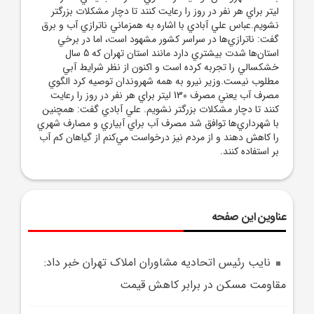
ليتر براي هر نفر در روز را رعايت کنند تا دچار مشکلات بزرگتر
نشويم.عباس علي آبادي با اشاره به همزماني ناترازي آب و برق
گفت: ناترازي‌ها در سراسر کشور مشهود است، اما در برخي
استان‌ها شدت بيشتري دارد مانند استان تهران که 5 سال
خشکسالي را تجربه کرده است و اکنون از نظر شرايط آبي
مطلوب نيست.وزير نيرو به همه شهروندان توصيه کرد الگوي
مصرف آب يعني مصرف 130 ليتر براي هر نفر در روز را رعايت
کنند تا دچار مشکلات بزرگتر نشويم. علي آبادي گفت: همچنين
با شهرداري‌ها توافق شد مصرف آب براي آبياري و مصارف شهري
را کاهش دهند و از مردم نيز درخواست مي‌کنم از گياهان کم آب
بر استفاده کنند.
عناوین این صفحه
نايب رئيس اتحاديه مشاوران املاک تهران خبر داد:
مقاومت مسکن در برابر کاهش قيمت