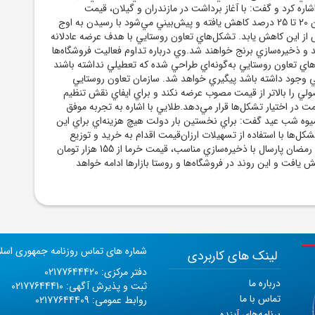
شاره کرد و گفت: با آغاز برداشت در مازندران و گيلان، قيمت
برنج‌هاي مرغوب تاکنون 20 تا 25 درصد کاهش يافته و پيش‌بيني مي‌شود با رسيدن به اوج
از اين کاهش يابد. تشکل‌هاي تعاون روستايي با هدف عرضه عادلانه
يد و ذخيره‌سازي برنج خواهند شد.وي درباره تداوم فعاليت فروشگاه‌ها
‌هاي تعاون روستايي به‌گونه‌اي طراحي شده که تعطيلي نداشته باشند
لي وجود داشته باشد پيگيري خواهد شد. سازمان تعاون روستايي
 را بالاتر از قيمت مصوب عرضه نکند و براي ايفاي نقش تنظيم
يمت در اختيار تشکل‌ها قرار مي‌دهد.طلايي با اشاره به تجربه موفق
يوه شب عيد گفت: براي نخستين بار دولت هيچ هزينه‌اي براي اين
ل‌ها با استفاده از تسهيلات ارزان‌قيمت اقدام به خريد و توزيع
کردند. همچنين در ماه رمضان پارسال با ذخيره‌سازي مناسب، قيمت خرما از 155 هزار تومان
ن کاهش يافت و اين روند در فروشگاه‌ها و روستا بازارها ادامه خواهد
شماره های تماس روزنامه جمهوری اسل
لینک های کاربردی
دفتر مرکزی: 02177644420
درباره ما
ثبت و پذیرش آگهی: 02177644410
تماس با ما
روابط عمومی: 02177644409
برنامه‌های آینده