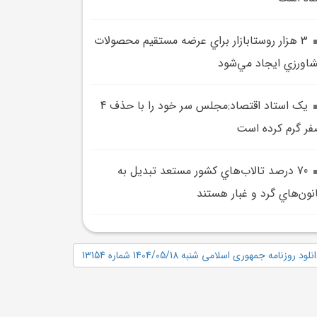
3 هزار روستابازار براي عرضه مستقيم محصولات
اورزي ايجاد مي‌شود
يک استاد اقتصاد:مجلس سر خود را با حذف 4
ر گرم کرده است
70 درصد تالاب‌هاي کشور مستعد تبديل به
نون‌هاي گرد و غبار هستند
نلود روزنامه جمهوری اسلامی شنبه 1404/05/18 شماره 13154