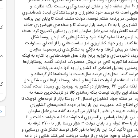
تعاون روستايي بيش از 60 سال سابقه دارد و نقش آن تصدي‌گري نيست بلکه نظارت و
ايي است که توسط خود کشاورزان و توليدکنندگان ايجاد شده‌اند.وي
مجلس در برنامه هفتم توسعه، دولت مکلف است تا پايان اين برنامه
سهم تشکل‌هاي بخش کشاورزي را به 20 درصد بازار برساند تا واسطه‌هاي غيرضروري حذف
کش
‌کننده کاهش يابد.مديرعامل سازمان تعاون روستايي تصريح کرد: هدف
 از مزرعه تا سفره کوتاه شود و تشکل‌هايي که از دل روستا شکل
يفا کنند. وزير جهاد کشاورزي نيز سياست‌هايي را از ابتداي مسئوليت
صله در پيش گرفته و به تازگي به تشکل‌هاي زيرمجموعه سازمان
يد، ذخيره‌سازي و توزيع برنج وارد عمل شوند.طلايي با اشاره به اينکه
صف
ستند اما تجربه کافي در فروش محصولات ندارند، گفت: روستابازارها
ستايي به‌دليل اعتمادي که کشاورزان به آنها دارند مي‌توانند
رضه کنند. محل‌هاي عرضه سال‌هاست با واسطه‌ها کار کرده‌اند و
ما با استفاده از ظرفيت تشکل‌ها و ايجاد روستا بازارها اين مشکل حل
کا
خواهد شد.وي با بيان اينکه تاکنون 64 روستابازار در کشور به بهره‌برداري رسيده است، گفت:
داد اين بازارها نيست بلکه رساندن کالا در نزديک‌ترين نقطه به
مصرف‌کننده اهميت دارد. در هفته جهاد کشاورزي امسال 64 روستا بازار از غرفه‌هاي کوچک تا
ي 20 تا 22 غرفه‌اي افتتاح شد. مديريت اين بازارها بر عهده اتحاديه‌هاي کشاورزي
افت هزينه در اختيار آنها قرار مي‌گيرد.به گفته مديرعامل سازمان
دا
اين بازارها براساس برنامه‌ريزي انجام‌شده ادامه خواهد داشت و تا
پايان سال 500 روستا بازار با 1200 غرفه و تا پايان دولت 3 هزار روستا بازار با 2700 غرفه به
د. وي تأکيد کرد: اين بازارها به‌طور کامل توسط تشکل‌هاي روستايي و
اد مي‌شوند و هيچ هزينه‌اي از دولت دريافت نمي‌کنند.طلايي در ادامه