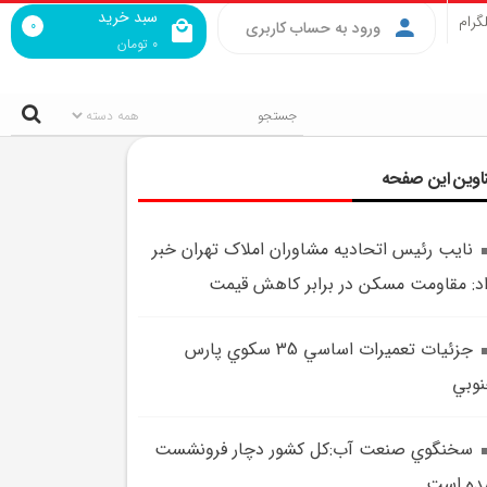
سبد خرید
گرام
0
ورود به حساب کاربری
0
تومان
اوین این صفحه
نايب رئيس اتحاديه مشاوران املاک تهران خبر
د: مقاومت مسکن در برابر کاهش قيمت
جزئيات تعميرات اساسي 35 سکوي پارس
وبي
سخنگوي صنعت آب:کل کشور دچار فرونشست
ده است