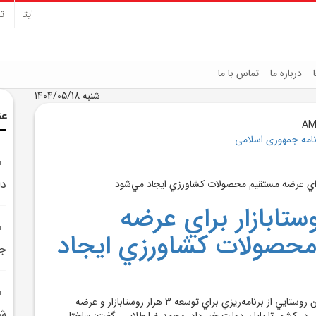
ایتا
تل
درباره ما
تماس با ما
شنبه 1404/05/18
عن
نامه جمهوری اسلامی
دا
وستابازار براي عرضه
محصولات کشاورزي ايجاد
جن
مديرعامل سازمان تعاون روستايي از برنامه‌ريزي براي توسعه 3 هزار روستابازار و عرضه
ش
 در کشور تا پايان دولت خبر داد. محمدرضا طلايي، گفت: ساختار