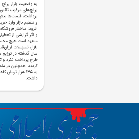
به وضعيت بازار برنج ا
برداشت، قيمت‌ها بيش 
و تنظيم بازار وارد خر
افزود: ساختار فروشگاه
و اگر گزارشي از تعطي
متعهد است هيچ محصولي
بازار، تسهيلات ارزان‌ق
سال گذشته در توزيع م
طرح پرداخت نکرد و تشک
به 135 هزار توما
داشت.