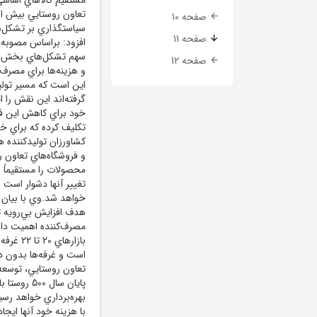
صفحه 10
سياستگذاري بر تشکل‌ه
صفحه 11
افزود: براساس مصوبه 
صفحه 12
و هزينه‌ها براي مصرف
اين است که مسير توليد
گرفته‌اند اين نقش را ا
خود براي کاهش اين فا
تکليف کرده که براي خر
کشاورزان توليدکننده ه
و فروشگاه‌هاي تعاون رو
محصولات را مستقيماً ع
تغيير آنها دشوار است ا
هدف افزايش بي‌رويه تع
بازارها
است و غرفه‌ها بدون دري
تعاون روستايي، توسعه 
بهره‌برداري خواهد رسي
با هزينه خود آنها ايج