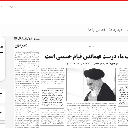
ایتا
تل
درباره ما
تماس با ما
شنبه 1404/05/18
عن
PDF 
PDF