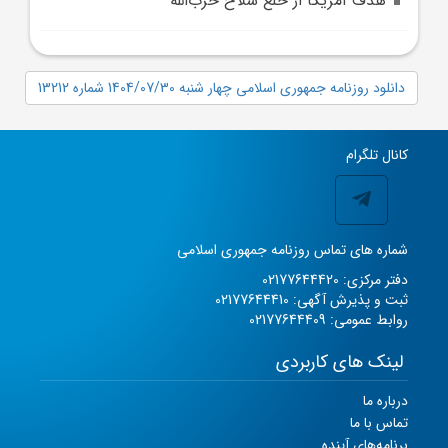
هدف آمريکا از خلع سلاح حزب‌الله
دانلود روزنامه جمهوری اسلامی چهار شنبه 1404/07/30 شماره 13212
کانال تلگرام
شماره های تماس روزنامه جمهوری اسلامی
دفتر مرکزی: 02177644420
ثبت و پذیرش آگهی: 02177644410
روابط عمومی: 02177644409
لینک های کاربردی
درباره ما
تماس با ما
برنامه‌های آینده