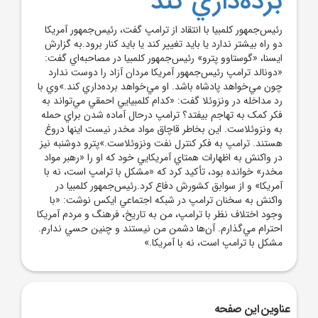
برده‌داري کند
رئيس‌جمهور کلمبيا با انتقاد از ترامپ گفت، رئيس‌جمهور آمريکا
دو راه بيشتر ندارد يا بايد تغيير کند يا بايد کنار برود.به گزارش
ايسنا، «گوستاوو پترو» رئيس‌جمهور کلمبيا در مصاحبه‌اي گفت:
«دونالد ترامپ رئيس‌جمهور آمريکا مردان آزاد را دوست ندارد
چون مي‌خواهد پادشاه باشد. او مي‌خواهد برده‌داري کند.»وي با
رد مداخله در ونزوئلا گفت: «کدام کلمبيايي احمقي مي‌تواند به
فکر کمک به تهاجم بيفتد؟ ترامپ درحال آماده شدن براي حمله
به ونزوئلاست. اين بخاطر قاچاق مواد مخدر نيست اينها دروغ
هستند. ترامپ به فکر کنترل نفت ونزوئلاست.»پترو دوشنبه نيز
در واکنش به اظهارات همتاي آمريکايي خود که او را «رهبر مواد
مخدر» خوانده بود، تأکيد کرد که «مشکل با ترامپ است، نه با
آمريکا» و از سوابق کشورش دفاع کرد.رئيس‌جمهور کلمبيا در
واکنش به سخنان ترامپ در شبکه اجتماعي ايکس نوشت: «با
وجود اختلاف نظر با ترامپ، من به تاريخ، فرهنگ و مردم آمريکا
احترام مي‌گذارم. آن‌ها دشمن من نيستند و چنين حسي ندارم.
مشکل با ترامپ است، نه با آمريکا.»
عناوین این صفحه