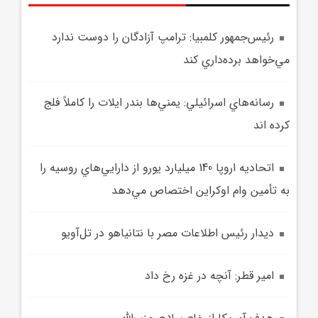
رئيس‌جمهور کلمبيا: ترامپ آزادگان را دوست ندارد
مي‌خواهد برده‌داري کند
رسانه‌هاي اسرائيلي: يمني‌ها بندر ايلات را کاملاً فلج
کرده اند
اتحاديه اروپا 140 ميليارد يورو از دارايي‌هاي روسيه را
به تأمين وام اوکراين اختصاص مي‌دهد
ديدار رئيس اطلاعات مصر با نتانياهو در تل‌آويو
امير قطر: آنچه در غزه رخ داد